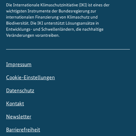
Die Internationale Klimaschutzinitiative (IKI) ist eines der
u
wichtigsten Instrumente der Bundesregierung zur
s
internationalen Finanzierung von Klimaschutz und
ä
Biodiversität. Die IKI unterstützt Lösungsansätze in
Entwicklungs- und Schwellenländern, die nachhaltige
t
Veränderungen vorantreiben.
z
l
i
c
Impressum
h
e
Cookie-Einstellungen
1
Datenschutz
0
M
Kontakt
i
l
Newsletter
l
i
Barrierefreiheit
o