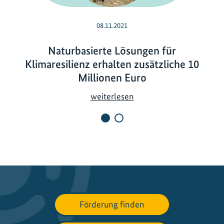
08.11.2021
Naturbasierte Lösungen für
Klimaresilienz erhalten zusätzliche 10
Millionen Euro
N
weiterlesen
a
t
u
r
b
a
s
i
Förderung finden
e
r