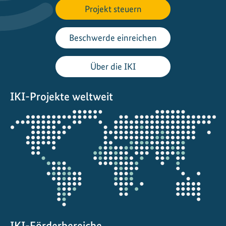
Projekt steuern
t
e
L
Beschwerde einreichen
ö
s
Über die IKI
u
n
IKI-Projekte weltweit
g
e
Öffnet
n
die
f
Projektkarte
ü
r
K
l
i
m
a
IKI-Förderbereiche