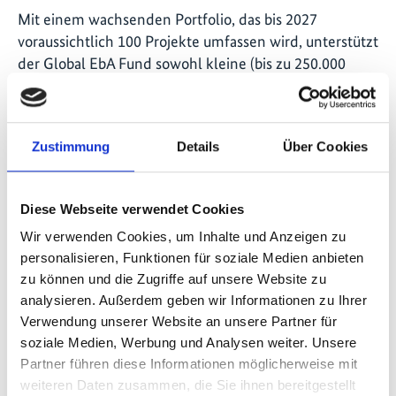
Mit einem wachsenden Portfolio, das bis 2027
voraussichtlich 100 Projekte umfassen wird, unterstützt
der Global EbA Fund sowohl kleine (bis zu 250.000
USD) als auch mittlere (bis zu 500.000 USD)
Fördervorhaben. Diese Initiativen bringen naturbasierte
Lösungen in die Breite und fördern Klimaschutz und -
Zustimmung
Details
Über Cookies
anpassung durch die Kraft der Natur.
Zum Projektportfolio
Diese Webseite verwendet Cookies
Wir verwenden Cookies, um Inhalte und Anzeigen zu
personalisieren, Funktionen für soziale Medien anbieten
zu können und die Zugriffe auf unsere Website zu
Seite teilen
https://www.international-climate-
analysieren. Außerdem geben wir Informationen zu Ihrer
initiative.com/NEWS3233
Verwendung unserer Website an unsere Partner für
soziale Medien, Werbung und Analysen weiter. Unsere
Partner führen diese Informationen möglicherweise mit
weiteren Daten zusammen, die Sie ihnen bereitgestellt