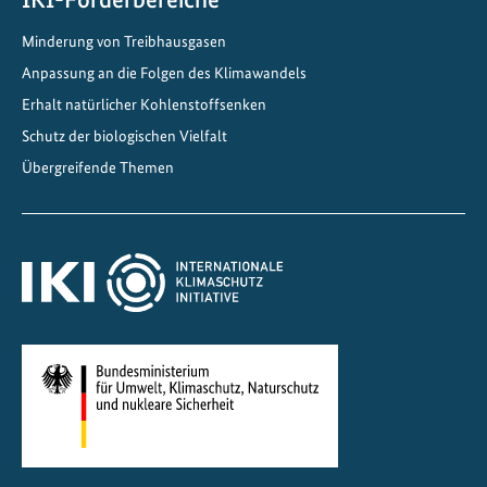
r
Minderung von Treibhausgasen
e
Anpassung an die Folgen des Klimawandels
s
i
Erhalt natürlicher Kohlenstoffsenken
l
Schutz der biologischen Vielfalt
i
Übergreifende Themen
e
n
z
e
r
h
a
l
t
e
n
z