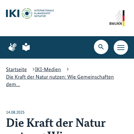
Zum
Zur
Zur
Hauptinhalt
Suche
Hauptnavigation
springen
springen
springen
Zur
Zur
Seite
Seite
Suche
Haupt
für
für
öffnen
Navig
Gebärdensprache
leichte
öffne
Sprache
Startseite
IKI-Medien
Die Kraft der Natur nutzen: Wie Gemeinschaften
dem…
14.08.2025
Die Kraft der Natur