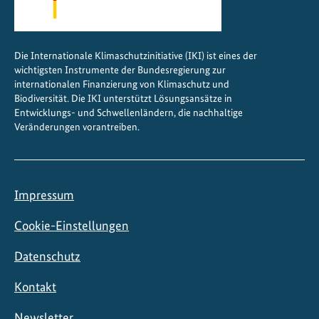
l
i
m
Die Internationale Klimaschutzinitiative (IKI) ist eines der
a
wichtigsten Instrumente der Bundesregierung zur
w
internationalen Finanzierung von Klimaschutz und
a
Biodiversität. Die IKI unterstützt Lösungsansätze in
Entwicklungs- und Schwellenländern, die nachhaltige
n
Veränderungen vorantreiben.
d
e
l
b
Impressum
e
g
Cookie-Einstellungen
e
Datenschutz
g
n
Kontakt
e
n
Newsletter