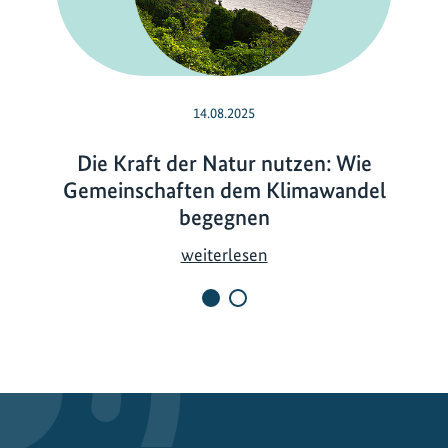
14.08.2025
Die Kraft der Natur nutzen: Wie
Gemeinschaften dem Klimawandel
begegnen
D
weiterlesen
i
e
K
r
a
f
t