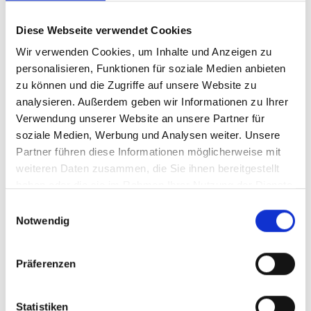
Diese Webseite verwendet Cookies
Kontakt
Wir verwenden Cookies, um Inhalte und Anzeigen zu
IKI Office
personalisieren, Funktionen für soziale Medien anbieten
Zukunft – Umwelt – Gesellschaft (ZUG) gGmbH
zu können und die Zugriffe auf unsere Website zu
analysieren. Außerdem geben wir Informationen zu Ihrer
Stresemannstraße 69-71
Verwendung unserer Website an unsere Partner für
soziale Medien, Werbung und Analysen weiter. Unsere
10963 Berlin
Partner führen diese Informationen möglicherweise mit
weiteren Daten zusammen, die Sie ihnen bereitgestellt
Kontaktformular
haben oder die sie im Rahmen Ihrer Nutzung der Dienste
gesammelt haben.
Einwilligungsauswahl
Notwendig
Weitere Informationen
Präferenzen
Pressemitteilung
Statistiken