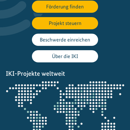
d
Förderung finden
e
r
Projekt steuern
N
a
t
Beschwerde einreichen
u
r
Über die IKI
n
u
IKI-Projekte weltweit
t
z
Öffnet
e
die
n
Projektkarte
:
W
i
e