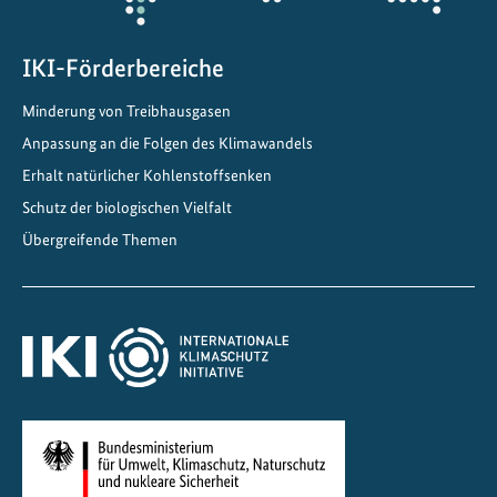
G
e
m
IKI-Förderbereiche
e
Minderung von Treibhausgasen
i
Anpassung an die Folgen des Klimawandels
n
s
Erhalt natürlicher Kohlenstoffsenken
c
Schutz der biologischen Vielfalt
h
Übergreifende Themen
a
f
t
e
n
d
e
m
K