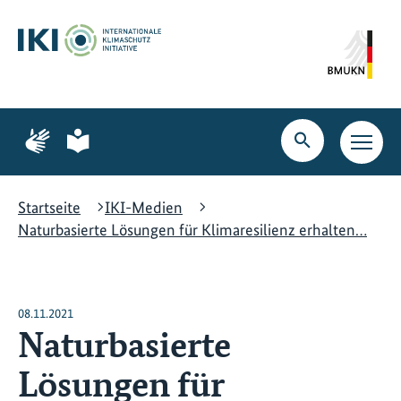
Zum
Zur
Zur
Hauptinhalt
Suche
Hauptnavigation
springen
springen
springen
Zur
Zur
Seite
Seite
Suche
Haupt
für
für
öffnen
Navig
Gebärdensprache
leichte
öffne
Sprache
Startseite
IKI-Medien
Naturbasierte Lösungen für Klimaresilienz erhalten…
08.11.2021
Naturbasierte
Lösungen für