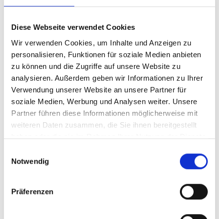
©
Diese Webseite verwendet Cookies
Mission Labs boten Raum für vertiefte Diskussionen zu
Wir verwenden Cookies, um Inhalte und Anzeigen zu
strategischen Prioritäten.
personalisieren, Funktionen für soziale Medien anbieten
zu können und die Zugriffe auf unsere Website zu
In den Marketplace- und Mission-Lab-Sitzungen
analysieren. Außerdem geben wir Informationen zu Ihrer
entwickelten die Teilnehmenden gemeinsam
Verwendung unserer Website an unsere Partner für
praxisnahe Konzepte und konkrete Ideen für
soziale Medien, Werbung und Analysen weiter. Unsere
gemeinsame Maßnahmen zur Mobilisierung von
Partner führen diese Informationen möglicherweise mit
Finanzmitteln – im Einklang mit internationalen
weiteren Daten zusammen, die Sie ihnen bereitgestellt
Rahmenwerken wie dem New Collective Quantified
haben oder die sie im Rahmen Ihrer Nutzung der Dienste
Goal (NCQG), dem Kunming-Montreal Global
gesammelt haben.
Einwilligungsauswahl
Biodiversity Framework (GBF) und der Glasgow
Notwendig
Leaders’ Declaration on Forests and Land Use.
Eine offene und lebendige Fishbowl-Diskussion
Präferenzen
ermöglichte einen direkten Austausch zwischen
Projektteams sowie Vertreterinnen und Vertretern