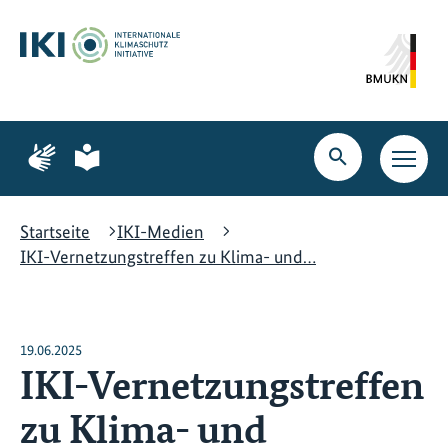
Zum
Zur
Zur
Hauptinhalt
Suche
Hauptnavigation
springen
springen
springen
Zur
Zur
Seite
Seite
Suche
Haupt
für
für
öffnen
Navig
Gebärdensprache
leichte
öffne
Sprache
Startseite
IKI-Medien
IKI-Vernetzungstreffen zu Klima- und…
19.06.2025
IKI-Vernetzungstreffen
zu Klima- und