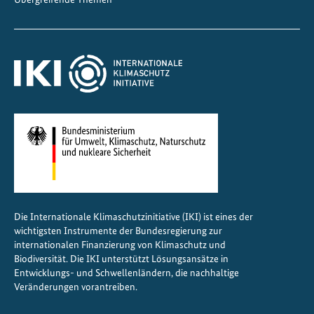
i
m
a
f
r
e
u
n
d
l
i
c
Die Internationale Klimaschutzinitiative (IKI) ist eines der
h
wichtigsten Instrumente der Bundesregierung zur
e
internationalen Finanzierung von Klimaschutz und
r
Biodiversität. Die IKI unterstützt Lösungsansätze in
K
Entwicklungs- und Schwellenländern, die nachhaltige
Veränderungen vorantreiben.
ü
h