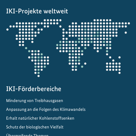
t
IKI-Projekte weltweit
i
v
Öffnet
e
die
:
Projektkarte
A
u
f
d
e
m
W
IKI-Förderbereiche
e
Minderung von Treibhausgasen
g
z
Anpassung an die Folgen des Klimawandels
u
Erhalt natürlicher Kohlenstoffsenken
k
Schutz der biologischen Vielfalt
l
Übergreifende Themen