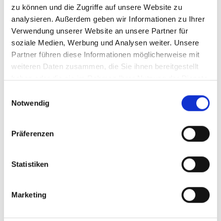
zu können und die Zugriffe auf unsere Website zu
10963 Berlin
analysieren. Außerdem geben wir Informationen zu Ihrer
Verwendung unserer Website an unsere Partner für
Kontaktformular
soziale Medien, Werbung und Analysen weiter. Unsere
Partner führen diese Informationen möglicherweise mit
weiteren Daten zusammen, die Sie ihnen bereitgestellt
haben oder die sie im Rahmen Ihrer Nutzung der Dienste
Videos zum Projekt
gesammelt haben.
Einwilligungsauswahl
Notwendig
Diese Inhalte können nicht angezeigt werden, da die
Marketing-Cookies abgelehnt wurden. Klicken Sie
hier
, um die Cookies zu akzeptieren und das Video
Präferenzen
anzuzeigen!
Statistiken
Marketing