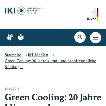
Zum
Zur
Zur
Hauptinhalt
Suche
Hauptnavigation
springen
springen
springen
Zur
Zur
Seite
Seite
Suche
Haupt
für
für
öffnen
Navig
Gebärdensprache
leichte
öffne
Sprache
Startseite
IKI-Medien
Green Cooling: 20 Jahre klima- und ozonfreundliche
Kühlung…
16.10.2015
Green Cooling: 20 Jahre