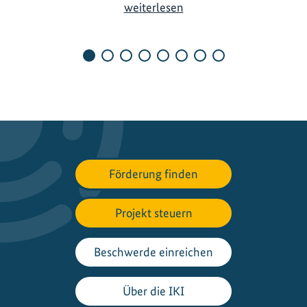
G
weiterlesen
r
e
e
n
C
o
o
l
i
Förderung finden
n
g
I
Projekt steuern
n
i
Beschwerde einreichen
t
i
Über die IKI
a