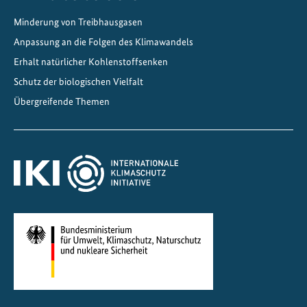
e
Minderung von Treibhausgasen
g
z
Anpassung an die Folgen des Klimawandels
u
Erhalt natürlicher Kohlenstoffsenken
k
Schutz der biologischen Vielfalt
l
Übergreifende Themen
i
m
a
f
r
e
u
n
d
l
i
c