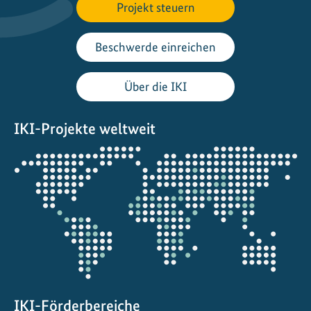
I
Projekt steuern
n
i
Beschwerde einreichen
t
i
Über die IKI
a
t
IKI-Projekte weltweit
i
v
Öffnet
e
die
:
Projektkarte
A
u
f
d
e
m
W
IKI-Förderbereiche