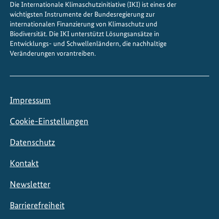
Die Internationale Klimaschutzinitiative (IKI) ist eines der
h
wichtigsten Instrumente der Bundesregierung zur
e
internationalen Finanzierung von Klimaschutz und
r
Biodiversität. Die IKI unterstützt Lösungsansätze in
K
Entwicklungs- und Schwellenländern, die nachhaltige
Veränderungen vorantreiben.
ü
h
l
u
Impressum
n
g
Cookie-Einstellungen
Datenschutz
Kontakt
Newsletter
Barrierefreiheit