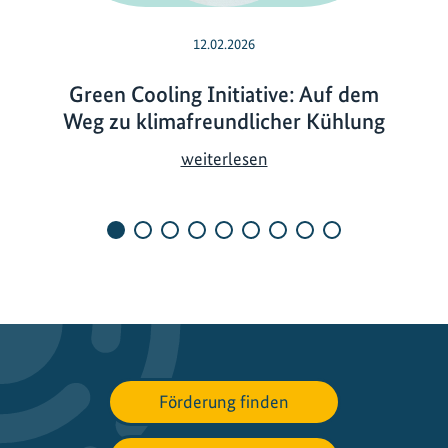
12.02.2026
Green Cooling Initiative: Auf dem
Weg zu klimafreundlicher Kühlung
G
weiterlesen
r
e
e
n
C
o
o
l
i
Förderung finden
n
g