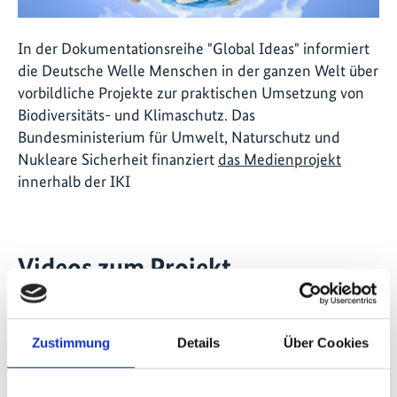
In der Dokumentationsreihe "Global Ideas" informiert
die Deutsche Welle Menschen in der ganzen Welt über
vorbildliche Projekte zur praktischen Umsetzung von
Biodiversitäts- und Klimaschutz. Das
Bundesministerium für Umwelt, Naturschutz und
Nukleare Sicherheit finanziert
das Medienprojekt
innerhalb der IKI
Videos zum Projekt
Diese Inhalte können nicht angezeigt werden, da die
Marketing-Cookies abgelehnt wurden. Klicken Sie
Zustimmung
Details
Über Cookies
hier
, um die Cookies zu akzeptieren und das Video
anzuzeigen!