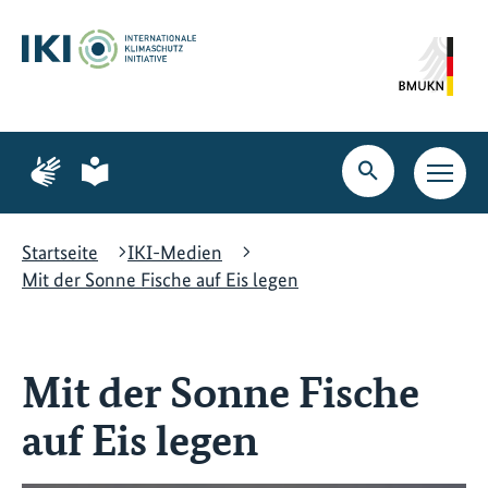
Zum
Zur
Zur
Hauptinhalt
Suche
Hauptnavigation
springen
springen
springen
Zur
Zur
Seite
Seite
Suche
Haupt
für
für
öffnen
Navig
Gebärdensprache
leichte
öffne
Sprache
Startseite
IKI-Medien
Mit der Sonne Fische auf Eis legen
Mit der Sonne Fische
auf Eis legen