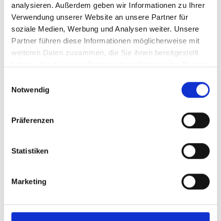
analysieren. Außerdem geben wir Informationen zu Ihrer
Verwendung unserer Website an unsere Partner für
soziale Medien, Werbung und Analysen weiter. Unsere
Partner führen diese Informationen möglicherweise mit
Die IKI im Auswärtigen Amt
weiteren Daten zusammen, die Sie ihnen bereitgestellt
haben oder die sie im Rahmen Ihrer Nutzung der Dienste
Im Auswärtigen Amt war die IKI am Stand
gesammelt haben.
„Klimaaußenpolitik / Klima & Sicherheit“ im Hans-
Einwilligungsauswahl
Notwendig
Dietrich-Genscher-Forum vertreten. Auch hier hatten
Besucher:innen die Möglichkeit, mit Mitarbeitenden
des zuständigen Referats im Amt und aus dem IKI-
Präferenzen
Office ins Gespräch zu kommen und mehr über unsere
Aktivitäten zu erfahren.
Statistiken
Marketing