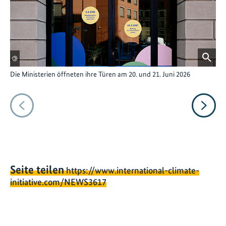
©
©
Die Ministerien öffneten ihre Türen am 20. und 21. Juni 2026
Das
Bu
Vorheriges
Nächs
Seite teilen
https://www.international-climate-
initiative.com/NEWS3617