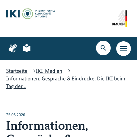
Zum
Zur
Zur
Hauptinhalt
Suche
Hauptnavigation
springen
springen
springen
Zur
Zur
Seite
Seite
Suche
Haupt
für
für
öffnen
Navig
Gebärdensprache
leichte
öffne
Sprache
Startseite
IKI-Medien
Informationen, Gespräche & Eindrücke: Die IKI beim
Tag der…
25.06.2026
Informationen,