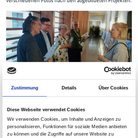
verschiedenen Fotos nach den abgebildeten Projekten.
©
Bundesumweltministerium Carsten Schneider bei der IKI-
Zustimmung
Details
Über Cookies
Fotoausstellung
Constanze Haug, die Geschäftsführerin der
Diese Webseite verwendet Cookies
bundeseigenen Zukunft – Umwelt – Gesellschaft
Wir verwenden Cookies, um Inhalte und Anzeigen zu
(ZUG) gGmbH, welche die Projektträgerschaft der IKI
personalisieren, Funktionen für soziale Medien anbieten
übernommen hat, besuchte ebenfalls die
zu können und die Zugriffe auf unsere Website zu
Fotoausstellung und den IKI-Stand.