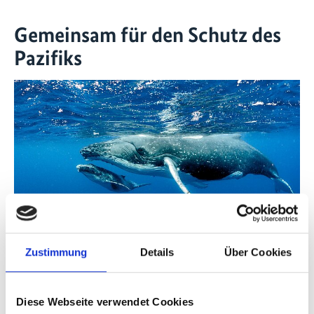
Gemeinsam für den Schutz des
Pazifiks
©
Zustimmung
Details
Über Cookies
Im Südostpazifik finden sich einige der weltweit
wichtigsten marinen Ökosysteme und Wanderrouten
für die „Blue Five“: Wale, Haie, Meeresschildkröten,
Diese Webseite verwendet Cookies