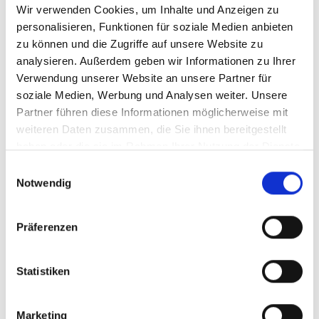
Delfine und Mantarochen. Der Schutz ihrer
Wir verwenden Cookies, um Inhalte und Anzeigen zu
Lebensräume erfordert ein Handeln über Landes- und
personalisieren, Funktionen für soziale Medien anbieten
Schutzgebietsgrenzen hinweg!
zu können und die Zugriffe auf unsere Website zu
analysieren. Außerdem geben wir Informationen zu Ihrer
Mit diesem Ziel vor Augen wurde das „Netzwerk der
Verwendung unserer Website an unsere Partner für
Meeres- und Küstenschutzgebiete des Südostpazifiks“
soziale Medien, Werbung und Analysen weiter. Unsere
(RAMPAS) gegründet, das von der IKI unterstützt wird.
Partner führen diese Informationen möglicherweise mit
Das Netzwerk stärkt die ökologischen Verbindungen
weiteren Daten zusammen, die Sie ihnen bereitgestellt
und das gemeinsame Management von mehr als 100
haben oder die sie im Rahmen Ihrer Nutzung der Dienste
Meeresschutzgebieten in Chile, Kolumbien, Costa Rica,
gesammelt haben.
Einwilligungsauswahl
Ecuador, Panama und Peru.
Notwendig
Derzeit treibt es die Umsetzung des Strategieplans
Präferenzen
2025 bis 2035 voran. Dazu gehört auch, dass in der
Region fachliche Kompetenzen für den Meeresschutz
gestärkt und neue Ansätze für die langfristige
Statistiken
Finanzierung des Meeresschutzes vorangebracht
werden. Das Vorhaben zeigt, wie grenzüberschreitende
Marketing