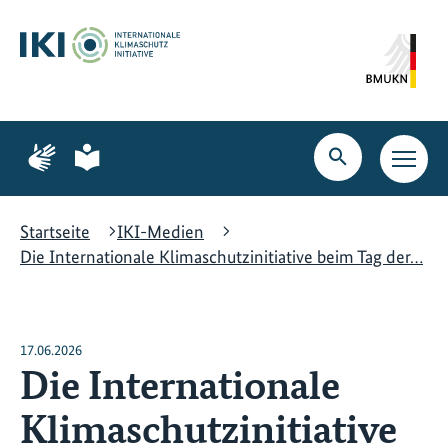
Zum
Zur
Zur
Hauptinhalt
Suche
Hauptnavigation
springen
springen
springen
Zur
Zur
Seite
Seite
Suche
Haupt
für
für
öffnen
Navig
Gebärdensprache
leichte
öffne
Sprache
Startseite
IKI-Medien
Die Internationale Klimaschutzinitiative beim Tag der…
17.06.2026
Die Internationale
Klimaschutzinitiative