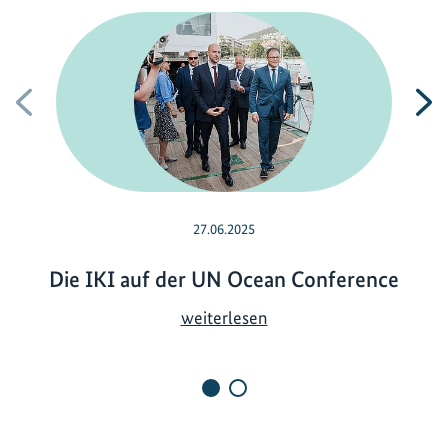
Vorherige
N
27.06.2025
Die IKI auf der UN Ocean Conference
D
weiterlesen
i
e
I
K
I