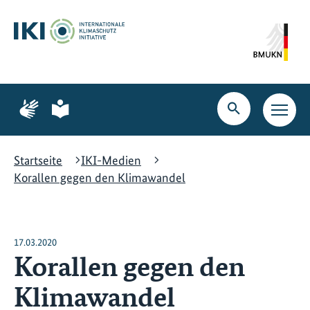
Zum
Zur
Zur
Hauptinhalt
Suche
Hauptnavigation
springen
springen
springen
Zur
Zur
Seite
Seite
Suche
Haupt
für
für
öffnen
Navig
Gebärdensprache
leichte
öffne
Sprache
Startseite
IKI-Medien
Korallen gegen den Klimawandel
17.03.2020
Korallen gegen den
Klimawandel