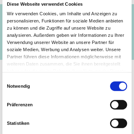
Projekt
Diese Webseite verwendet Cookies
Wir verwenden Cookies, um Inhalte und Anzeigen zu
personalisieren, Funktionen für soziale Medien anbieten
Capacity Development für Klimapolitik in
zu können und die Zugriffe auf unsere Website zu
Südost- und Osteuropa, im Südkaukasus und
analysieren. Außerdem geben wir Informationen zu Ihrer
Zentralasien
Verwendung unserer Website an unsere Partner für
soziale Medien, Werbung und Analysen weiter. Unsere
Partner führen diese Informationen möglicherweise mit
weiteren Daten zusammen, die Sie ihnen bereitgestellt
haben oder die sie im Rahmen Ihrer Nutzung der Dienste
gesammelt haben.
Einwilligungsauswahl
Kontakt
Notwendig
IKI Office
Präferenzen
Zukunft – Umwelt – Gesellschaft (ZUG) gGmbH
Stresemannstraße 69-71
Statistiken
10963 Berlin