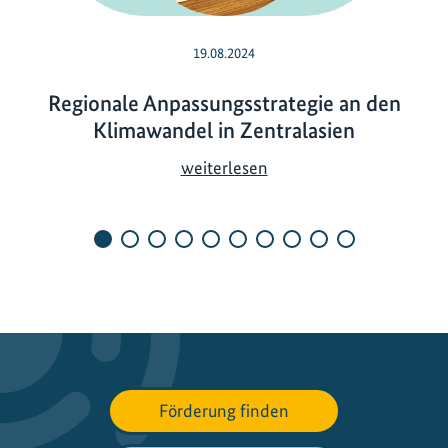
19.08.2024
Regionale Anpassungsstrategie an den
Klimawandel in Zentralasien
R
weiterlesen
e
g
i
o
n
a
l
e
A
Förderung finden
n
p