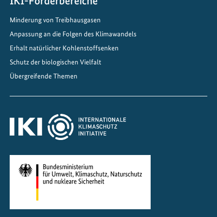
IKI-Förderbereiche
d
Minderung von Treibhausgasen
e
n
Anpassung an die Folgen des Klimawandels
K
Erhalt natürlicher Kohlenstoffsenken
l
Schutz der biologischen Vielfalt
i
Übergreifende Themen
m
a
w
a
n
d
e
l
i
n
Z
e