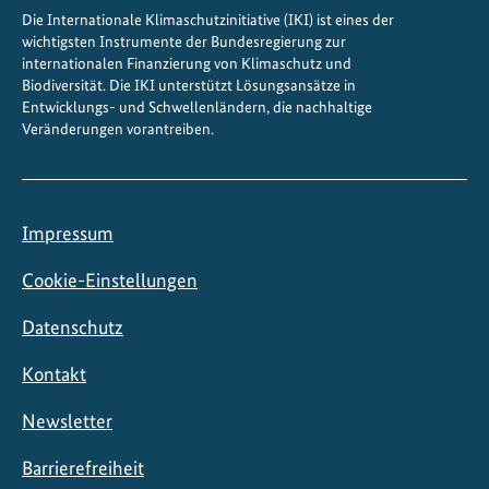
Die Internationale Klimaschutzinitiative (IKI) ist eines der
n
wichtigsten Instrumente der Bundesregierung zur
t
internationalen Finanzierung von Klimaschutz und
r
Biodiversität. Die IKI unterstützt Lösungsansätze in
a
Entwicklungs- und Schwellenländern, die nachhaltige
Veränderungen vorantreiben.
l
a
s
i
Impressum
e
n
Cookie-Einstellungen
Datenschutz
Kontakt
Newsletter
Barrierefreiheit