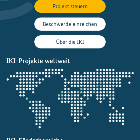
a
Projekt steuern
s
s
Beschwerde einreichen
u
n
Über die IKI
g
s
IKI-Projekte weltweit
s
t
Öffnet
r
die
a
Projektkarte
t
e
g
i
e
a
n