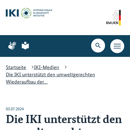
Zum
Zur
Zur
Hauptinhalt
Suche
Hauptnavigation
springen
springen
springen
Zur
Zur
Seite
Seite
Suche
Haupt
für
für
öffnen
Navig
Gebärdensprache
leichte
öffne
Sprache
Startseite
IKI-Medien
Die IKI unterstützt den umweltgerechten
Wiederaufbau der…
03.07.2024
Die IKI unterstützt den