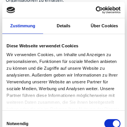
Das BMUV plant eine finanzielle Unterstützung der
Plattform mit fünf Millionen Euro aus IKI-Mitteln.
Zustimmung
Details
Über Cookies
BMUV-Pressemitteilung
Diese Webseite verwendet Cookies
Wir verwenden Cookies, um Inhalte und Anzeigen zu
personalisieren, Funktionen für soziale Medien anbieten
IKI-Stand im Reformforum
zu können und die Zugriffe auf unsere Website zu
analysieren. Außerdem geben wir Informationen zu Ihrer
Verwendung unserer Website an unsere Partner für
soziale Medien, Werbung und Analysen weiter. Unsere
Partner führen diese Informationen möglicherweise mit
weiteren Daten zusammen, die Sie ihnen bereitgestellt
haben oder die sie im Rahmen Ihrer Nutzung der Dienste
gesammelt haben.
Einwilligungsauswahl
Notwendig