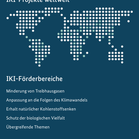
l
t
Öffnet
i
die
g
Projektkarte
e
n
W
i
e
d
e
IKI-Förderbereiche
r
Minderung von Treibhausgasen
a
Anpassung an die Folgen des Klimawandels
u
f
Erhalt natürlicher Kohlenstoffsenken
b
Schutz der biologischen Vielfalt
a
Übergreifende Themen
u