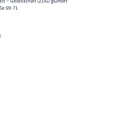
lt – Gesellschaft (ZUG) gGmbH
ße 69-71
r