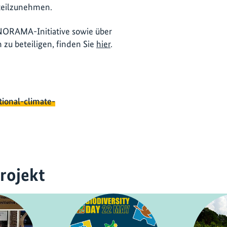
teilzunehmen.
NORAMA-Initiative sowie über
 zu beteiligen, finden Sie
hier
.
tional-climate-
rojekt