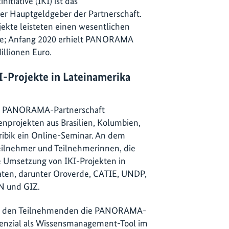
itiative (IKI) ist das
r Hauptgeldgeber der Partnerschaft.
jekte leisteten einen wesentlichen
tive; Anfang 2020 erhielt PANORAMA
illionen Euro.
I-Projekte in Lateinamerika
ie PANORAMA-Partnerschaft
nprojekten aus Brasilien, Kolumbien,
ribik ein Online-Seminar. An dem
Teilnehmer und Teilnehmerinnen, die
e Umsetzung von IKI-Projekten in
raten, darunter Oroverde, CATIE, UNDP,
N und GIZ.
nar den Teilnehmenden die PANORAMA-
otenzial als Wissensmanagement-Tool im