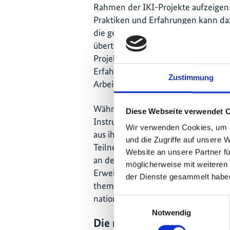
Rahmen der IKI-Projekte aufzeigen
Praktiken und Erfahrungen kann da
die gewonnenen Erkenntnisse auf a
übertragen. Die Nutzung der PANOR
Projektdurchführenden ein großes 
Erfahrungsaustausch innerhalb der
Zustimmung
Arbeitsfelder zu fördern.
Während des Seminars konnten di
Diese Webseite verwendet 
Instrument zur Suche nach besteh
Wir verwenden Cookies, um I
aus ihrer Arbeit in die Plattform ei
und die Zugriffe auf unsere 
Teilnehmenden großes Interesse an
Website an unsere Partner fü
an der PANORAMA-Initiative teilzu
möglicherweise mit weiteren
Erweiterung von PANORAMA mitzuwi
der Dienste gesammelt habe
thematischen Gemeinschaft für de
national bestimmten Klimaschutzbe
Einwilligungsauswahl
Notwendig
Die neue thematische Comm