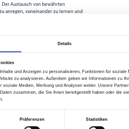
. Der Austausch von bewährten
zu anregen, voneinander zu lernen und
ndere Bereiche und Länder zu
AMA-Initiative bietet
Potenzial, um den Wissens- und
 verschiedenen thematischen
Details
e Teilnehmenden PANORAMA aktiv als
Cookies
enden Lösungen nutzen und Lösungen
nhalte und Anzeigen zu personalisieren, Funktionen für soziale
nzubringen. Insgesamt zeigten die
Website zu analysieren. Außerdem geben wir Informationen zu I
 der Plattform und den Möglichkeiten,
r soziale Medien, Werbung und Analysen weiter. Unsere Partner
nehmen und darüber hinaus an der
 Daten zusammen, die Sie ihnen bereitgestellt haben oder die s
rken - hin zu einer neuen
n.
n Klimaschutz und zur Umsetzung von
iträgen (NDC).
Präferenzen
Statistiken
unity Natur-Kultur