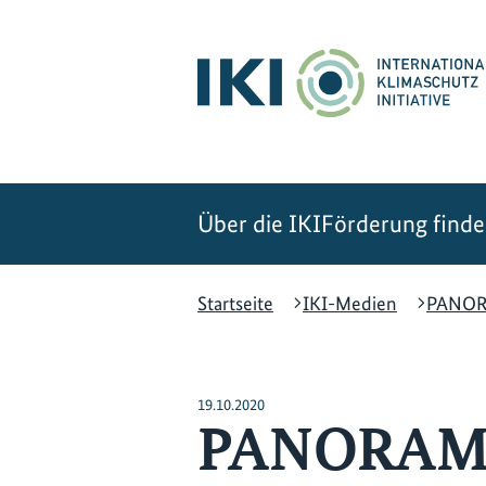
Zum
Zur
Zur
Hauptinhalt
Suche
Hauptnavigation
springen
springen
springen
Über die IKI
Förderung find
Startseite
IKI-Medien
PANORA
19.10.2020
PANORAMA -