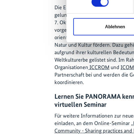
Die Einführung der neuen thematis
gelungenes Beispiel für eine Erw
7. Oktober 2020 im Rahmen des
Aus
Ablehnen
vorgestellt. Die Community wird 
orientierte Lösungen mit einem Sc
Natur und Kultur fördern. Dazu gehö
aufgrund ihrer kulturellen Bedeutu
Weltkulturerbe gelistet sind. Im 
Organisationen
ICCROM
und
ICOM
Partnerschaft bei und werden die
koordinieren.
Lernen Sie PANORAMA kenn
virtuellen Seminar
Für weitere Informationen zur neu
einladen, an dem Online-Seminar
„
Community - Sharing practices and 