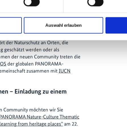
chen Community Natur-Kultur ist ein
eiterung von PANORAMA. Sie wurde am
tralia ICOMOS Marker Event
Auswahl erlauben
ortsbezogene und am Menschen
hwerpunkt auf der Beziehung zwischen
rt der Naturschutz an Orten, die
ng geschätzt werden oder als
Rahmen der neuen Community treten die
OS
der globalen PANORAMA-
 Gemeinschaft zusammen mit
IUCN
en – Einladung zu einem
en Community möchten wir Sie
PANORAMA Nature-Culture Thematic
learning from heritage places”
am 22.