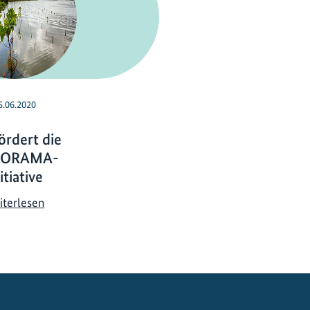
5.06.2020
ördert die
ORAMA-
itiative
I
iterlesen
K
I
f
ö
r
d