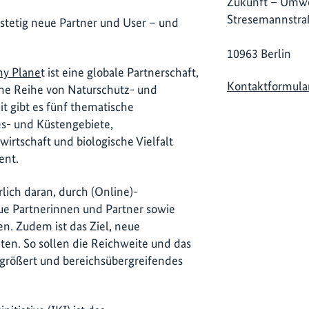
Zukunft – Umwe
Stresemannstra
tetig neue Partner und User – und
10963 Berlin
hy Plane
t ist eine globale Partnerschaft,
Kontaktformula
ine Reihe von Naturschutz- und
t gibt es fünf thematische
s- und Küstengebiete,
irtschaft und biologische Vielfalt
ent.
rlich daran, durch (Online)-
ue Partnerinnen und Partner sowie
. Zudem ist das Ziel, neue
en. So sollen die Reichweite und das
rößert und bereichsübergreifendes