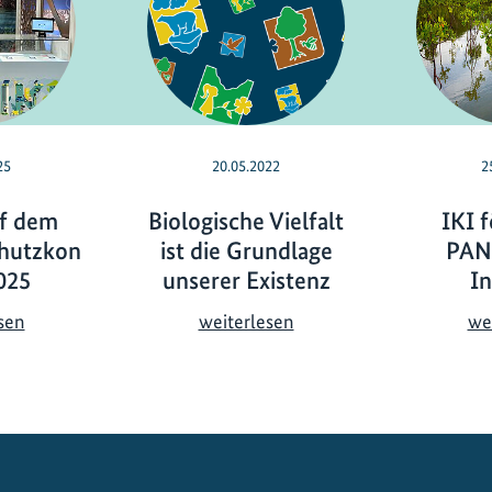
25
20.05.2022
2
uf dem
Biologische Vielfalt
IKI f
chutzkon
ist die Grundlage
PAN
025
unserer Existenz
In
D
B
sen
weiterlesen
we
i
i
e
o
I
l
K
o
I
g
a
i