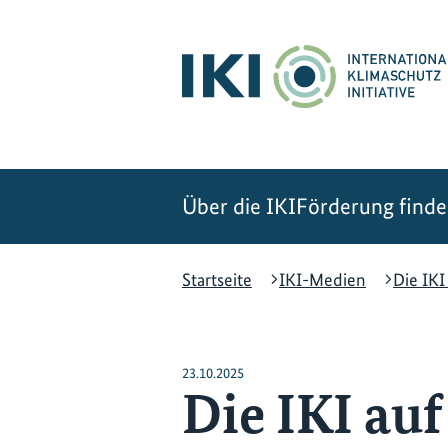
Zum
Zur
Zur
Hauptinhalt
Suche
Hauptnavigation
springen
springen
springen
Über die IKI
Förderung find
Startseite
IKI-Medien
Die IK
23.10.2025
Die IKI au