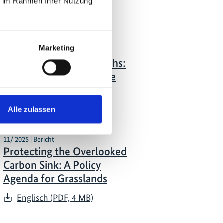
tionen zum
ie im Rahmen Ihrer Nutzung
Marketing
11/ 2025 | Bildungsmaterialien
Grasslands and Savannahs:
The Overlooked Climate
Heroes
Englisch (PDF, 2 MB)
Alle zulassen
11/ 2025 | Bericht
Protecting the Overlooked
Carbon Sink: A Policy
Agenda for Grasslands
Englisch (PDF, 4 MB)