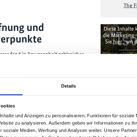
The F
fnung und
Diese Inhalte 
die Marketing-
werpunkte
Sie
hier
, um d
esses fand in Anwesenheit zahlreicher
t, darunter Surangel S. Whipps, Jr.,
n Lalla Hasnaa von Marokko, HE Dr.
sterin für Klimawandel und Umwelt der
wie Razan Al Mubarak, Präsidentin der
Details
Cookies
stimmungen bot der Kongress eine
orkshops und Präsentationen
nhalte und Anzeigen zu personalisieren, Funktionen für soziale
Website zu analysieren. Außerdem geben wir Informationen zu I
r soziale Medien, Werbung und Analysen weiter. Unsere Partner