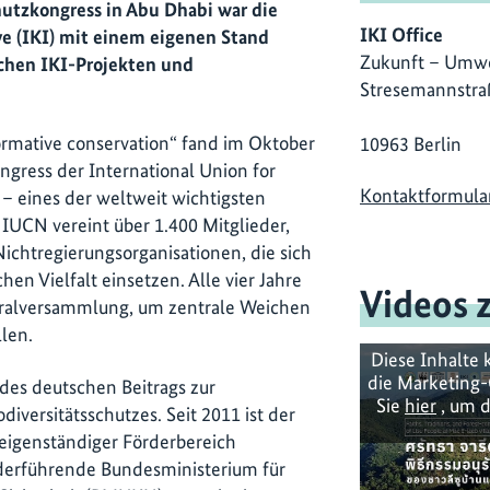
utzkongress in Abu Dhabi war die
IKI Office
ve (IKI) mit einem eigenen Stand
Zukunft – Umwe
chen IKI-Projekten und
Stresemannstra
rmative conservation“ fand im Oktober
10963 Berlin
ngress der International Union for
Kontaktformula
 – eines der weltweit wichtigsten
 IUCN vereint über 1.400 Mitglieder,
ichtregierungsorganisationen, die sich
hen Vielfalt einsetzen. Alle vier Jahre
Videos 
neralversammlung, um zentrale Weichen
llen.
Diese Inhalte 
die Marketing-
l des deutschen Beitrags zur
Sie
hier
, um d
diversitätsschutzes. Seit 2011 ist der
n eigenständiger Förderbereich
federführende Bundesministerium für