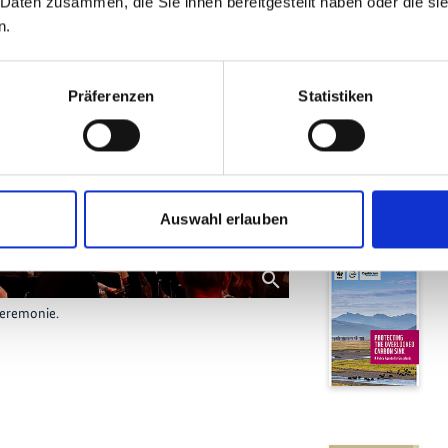
Publika
 Daten zusammen, die Sie ihnen bereitgestellt haben oder die s
n.
Projekt
Präferenzen
Statistiken
Auswahl erlauben
zeremonie.