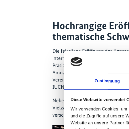
Hochrangige Eröf
thematische Sch
Die feierliche Eröffnung des Kongr
internationaler Persönlichkeiten stat
Präsident von Palau, HRH Prinzessi
Amna bint Abdullah Al Dahak, Mini
Vereinigten Arabischen Emirate, so
Zustimmung
IUCN.
Diese Webseite verwendet 
Neben den formellen Mitgliederab
Vielzahl von Diskussionsrunden, W
Wir verwenden Cookies, um I
verschiedener Initiativen.
und die Zugriffe auf unsere 
Website an unsere Partner fü