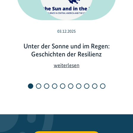
03.12.2025
Unter der Sonne und im Regen:
Geschichten der Resilienz
U
weiterlesen
n
t
e
r
d
e
r
S
o