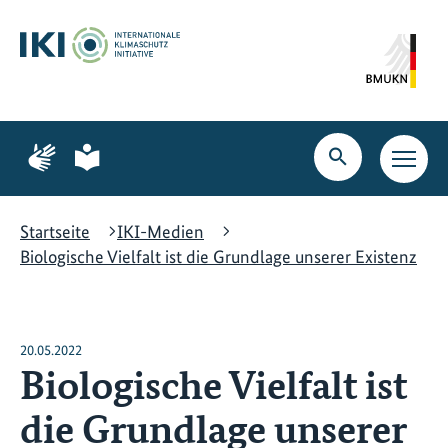
Zum
Zur
Zur
Hauptinhalt
Suche
Hauptnavigation
springen
springen
springen
Zur
Zur
Seite
Seite
Suche
Haupt
für
für
öffnen
Navig
Gebärdensprache
leichte
öffne
Sprache
Startseite
IKI-Medien
Biologische Vielfalt ist die Grundlage unserer Existenz
20.05.2022
Biologische Vielfalt ist
die Grundlage unserer