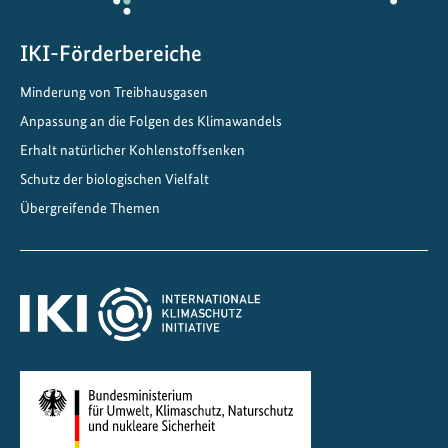
h
i
IKI-Förderbereiche
c
Minderung von Treibhausgasen
h
t
Anpassung an die Folgen des Klimawandels
e
Erhalt natürlicher Kohlenstoffsenken
n
Schutz der biologischen Vielfalt
d
Übergreifende Themen
e
r
R
e
s
i
l
i
e
n