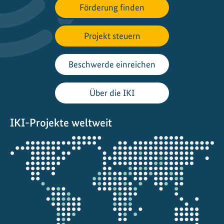
Förderung finden
n
n
e
Projekt steuern
u
n
Beschwerde einreichen
d
i
Über die IKI
m
R
IKI-Projekte weltweit
e
g
Öffnet
e
die
n
Projektkarte
:
G
e
s
c