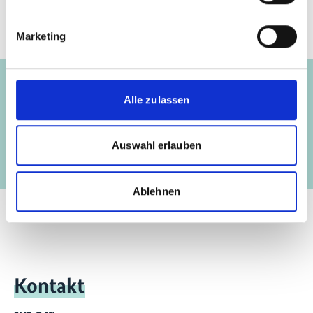
Marketing
Projekte
Alle zulassen
Unterstützung für indigene Völker und
Vorherige
N
gemeinschaftlich erhaltene Gebiete und
Territorien (ICCAs)
Auswahl erlauben
Ablehnen
Kontakt