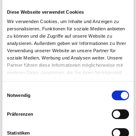
Die Verabschiedung eines neuen globalen
Biodiversitätsrahmens mit starkem
Diese Webseite verwendet Cookies
Umsetzungsmechanismus auf der COP 15 wird ein
Wir verwenden Cookies, um Inhalte und Anzeigen zu
Meilenstein sein und wichtige Impulse geben. Auch in
personalisieren, Funktionen für soziale Medien anbieten
Zukunft wird sich die IKI ambitioniert für den Erhalt
zu können und die Zugriffe auf unsere Website zu
und die Wiederherstellung der biologischen Vielfalt
analysieren. Außerdem geben wir Informationen zu Ihrer
einsetzen und dadurch einen Beitrag zur Sicherung
Verwendung unserer Website an unsere Partner für
menschlicher Lebensgrundlagen und zur Bewältigung
soziale Medien, Werbung und Analysen weiter. Unsere
gesellschaftlicher Herausforderungen leisten. Um die
Partner führen diese Informationen möglicherweise mit
Biodiversitätskrise zu stoppen, ist jedoch das
weiteren Daten zusammen, die Sie ihnen bereitgestellt
nachhaltige Engagement aller Akteure gefragt.
haben oder die sie im Rahmen Ihrer Nutzung der Dienste
gesammelt haben.
Einwilligungsauswahl
Notwendig
Präferenzen
Seite teilen
https://www.international-climate-
initiative.com/NEWS2007
Statistiken