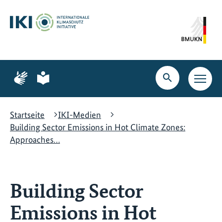
Zum
Zur
Zur
Hauptinhalt
Suche
Hauptnavigation
springen
springen
springen
Zur
Zur
Seite
Seite
Suche
Haupt
für
für
öffnen
Navig
Gebärdensprache
leichte
öffne
Sprache
Startseite
IKI-Medien
Building Sector Emissions in Hot Climate Zones:
Approaches…
Building Sector
Emissions in Hot