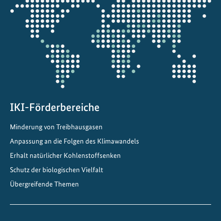
g
die
y
Projektkarte
T
r
a
n
s
i
t
IKI-Förderbereiche
i
Minderung von Treibhausgasen
o
Anpassung an die Folgen des Klimawandels
n
D
Erhalt natürlicher Kohlenstoffsenken
i
Schutz der biologischen Vielfalt
a
Übergreifende Themen
l
o
g