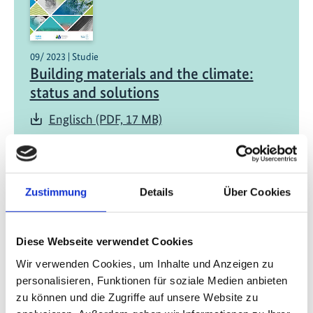
09/ 2023 | Studie
Building materials and the climate:
status and solutions
Englisch (PDF, 17 MB)
Zustimmung
Details
Über Cookies
Diese Webseite verwendet Cookies
08/ 2020 | Studie
Wir verwenden Cookies, um Inhalte und Anzeigen zu
Better Design for Cool Buildings: How
personalisieren, Funktionen für soziale Medien anbieten
Improved Building Design Can Reduce
zu können und die Zugriffe auf unsere Website zu
the Massive Need for Space Cooling in