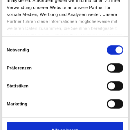
analysieren. Außerdem geben wir Informationen zu Ihrer
Hot Climates
Verwendung unserer Website an unsere Partner für
soziale Medien, Werbung und Analysen weiter. Unsere
Englisch (PDF, 2 MB)
Partner führen diese Informationen möglicherweise mit
weiteren Daten zusammen, die Sie ihnen bereitgestellt
haben oder die sie im Rahmen Ihrer Nutzung der Dienste
mehr Publikationen
gesammelt haben.
Einwilligungsauswahl
Notwendig
Präferenzen
Projekt
Statistiken
Partnerschaft für Energieeffizienz in Gebäuden (PEEB)
Marketing
Videos zum Projekt