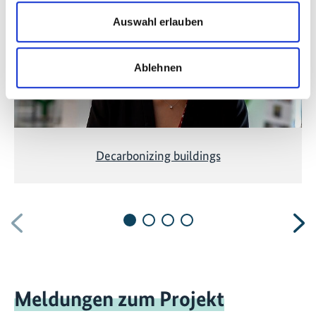
hier
, um die Cookies zu akzeptieren und das Video
anzuzeigen!
Auswahl erlauben
Ablehnen
Decarbonizing buildings
Vorherige
N
Meldungen zum Projekt