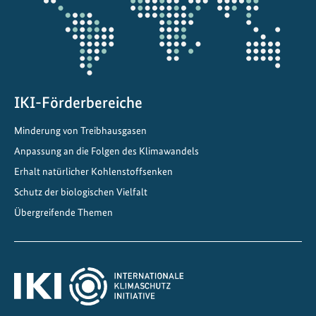
r
a
n
s
i
t
IKI-Förderbereiche
i
Minderung von Treibhausgasen
o
Anpassung an die Folgen des Klimawandels
n
D
Erhalt natürlicher Kohlenstoffsenken
i
Schutz der biologischen Vielfalt
a
Übergreifende Themen
l
o
g
u
e
2