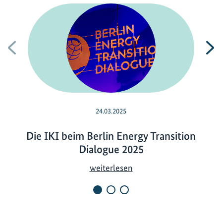
Vorherige
N
24.03.2025
Die IKI beim Berlin Energy Transition
Dialogue 2025
D
weiterlesen
i
e
I
K