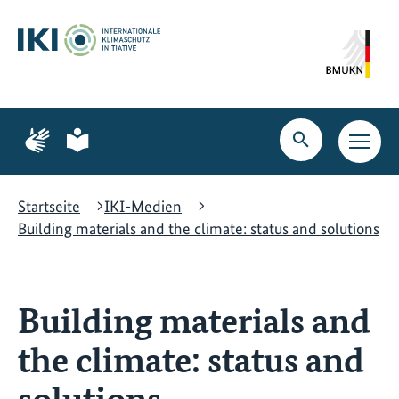
Zum
Zur
Zur
Hauptinhalt
Suche
Hauptnavigation
springen
springen
springen
Zur
Zur
Seite
Seite
Suche
Haupt
für
für
öffnen
Navig
Gebärdensprache
leichte
öffne
Sprache
Startseite
IKI-Medien
Building materials and the climate: status and solutions
Building materials and
the climate: status and
solutions