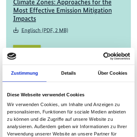
Climate Zones: Approaches for the
Most Effective Emission Mitigation
Impacts
Englisch (PDF, 2 MB)
Zustimmung
Details
Über Cookies
08/ 2020 | Studie
Better Design for Cool Buildings: How
Diese Webseite verwendet Cookies
Improved Building Design Can Reduce
Wir verwenden Cookies, um Inhalte und Anzeigen zu
the Massive Need for Space Cooling in
personalisieren, Funktionen für soziale Medien anbieten
zu können und die Zugriffe auf unsere Website zu
Hot Climates
analysieren. Außerdem geben wir Informationen zu Ihrer
Englisch (PDF, 2 MB)
Verwendung unserer Website an unsere Partner für