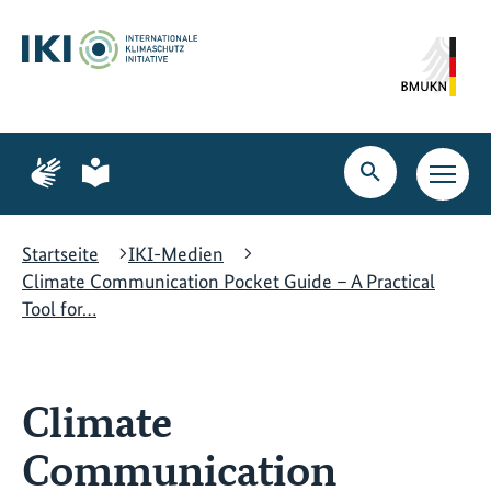
Zum
Zur
Zur
Hauptinhalt
Suche
Hauptnavigation
springen
springen
springen
Zur
Zur
Seite
Seite
Suche
Haupt
für
für
öffnen
Navig
Gebärdensprache
leichte
öffne
Sprache
Startseite
IKI-Medien
Climate Communication Pocket Guide – A Practical
Tool for…
Climate
Communication