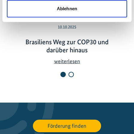
Ablehnen
10.10.2025
Brasiliens Weg zur COP30 und
darüber hinaus
B
weiterlesen
r
a
s
i
l
i
e
n
Förderung finden
s