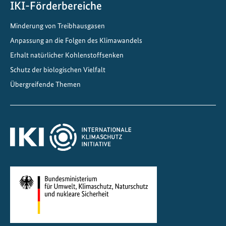
b
IKI-Förderbereiche
e
Minderung von Treibhausgasen
r
Anpassung an die Folgen des Klimawandels
h
i
Erhalt natürlicher Kohlenstoffsenken
n
Schutz der biologischen Vielfalt
a
Übergreifende Themen
u
s