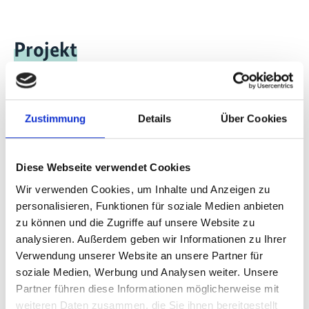
Projekt
Programm Klimapolitik Brasilien II (PoMuC II)
Zustimmung
Details
Über Cookies
Videos zum Projekt
Diese Webseite verwendet Cookies
Wir verwenden Cookies, um Inhalte und Anzeigen zu
Diese Inhalte können nicht angezeigt werden, da die
personalisieren, Funktionen für soziale Medien anbieten
Marketing-Cookies abgelehnt wurden. Klicken Sie
hier
, um die Cookies zu akzeptieren und das Video
zu können und die Zugriffe auf unsere Website zu
anzuzeigen!
analysieren. Außerdem geben wir Informationen zu Ihrer
Verwendung unserer Website an unsere Partner für
soziale Medien, Werbung und Analysen weiter. Unsere
Partner führen diese Informationen möglicherweise mit
weiteren Daten zusammen, die Sie ihnen bereitgestellt