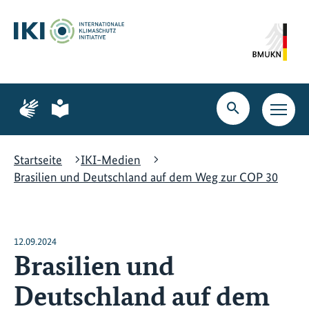
Zum
Zur
Zur
Hauptinhalt
Suche
Hauptnavigation
springen
springen
springen
Zur
Zur
Seite
Seite
Suche
Haupt
für
für
öffnen
Navig
Gebärdensprache
leichte
öffne
Sprache
Startseite
IKI-Medien
Brasilien und Deutschland auf dem Weg zur COP 30
12.09.2024
Brasilien und
Deutschland auf dem