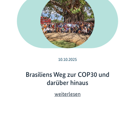
10.10.2025
Brasiliens Weg zur COP30 und
darüber hinaus
B
weiterlesen
r
a
s
i
l