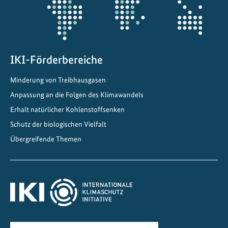
d
a
r
ü
IKI-Förderbereiche
b
e
Minderung von Treibhausgasen
r
Anpassung an die Folgen des Klimawandels
h
i
Erhalt natürlicher Kohlenstoffsenken
n
Schutz der biologischen Vielfalt
a
Übergreifende Themen
u
s