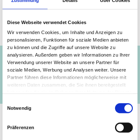
Seite teilen
Zustimmung
Details
Über Cookies
https://www.international-climate-
initiative.com/NEWS2813
Diese Webseite verwendet Cookies
Wir verwenden Cookies, um Inhalte und Anzeigen zu
personalisieren, Funktionen für soziale Medien anbieten
Projekt
zu können und die Zugriffe auf unsere Website zu
analysieren. Außerdem geben wir Informationen zu Ihrer
Verwendung unserer Website an unsere Partner für
soziale Medien, Werbung und Analysen weiter. Unsere
Programm Klimapolitik Brasilien II (PoMuC II)
Partner führen diese Informationen möglicherweise mit
weiteren Daten zusammen, die Sie ihnen bereitgestellt
haben oder die sie im Rahmen Ihrer Nutzung der Dienste
gesammelt haben.
Einwilligungsauswahl
Notwendig
Kontakt
Präferenzen