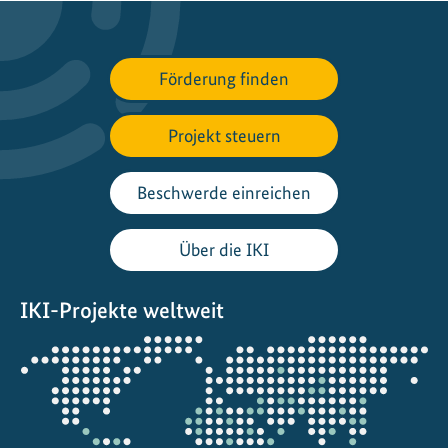
i
e
n
Förderung finden
s
W
Projekt steuern
e
g
z
Beschwerde einreichen
u
r
Über die IKI
C
O
IKI-Projekte weltweit
P
3
Öffnet
0
die
u
Projektkarte
n
d