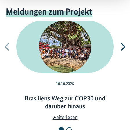
Meldungen zum Projekt
Vorherige
N
10.10.2025
Brasiliens Weg zur COP30 und
darüber hinaus
B
weiterlesen
r