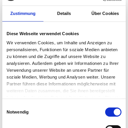
Zustimmung
Details
Über Cookies
Diese Webseite verwendet Cookies
Publikationen zum Projekt
Wir verwenden Cookies, um Inhalte und Anzeigen zu
personalisieren, Funktionen für soziale Medien anbieten
zu können und die Zugriffe auf unsere Website zu
analysieren. Außerdem geben wir Informationen zu Ihrer
Verwendung unserer Website an unsere Partner für
soziale Medien, Werbung und Analysen weiter. Unsere
Partner führen diese Informationen möglicherweise mit
06/ 2026 | Bildungsmaterialien
weiteren Daten zusammen, die Sie ihnen bereitgestellt
IKI-Brasilien-Manifest
haben oder die sie im Rahmen Ihrer Nutzung der Dienste
Englisch (PDF, 3 MB)
gesammelt haben.
Einwilligungsauswahl
Notwendig