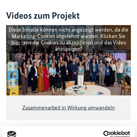
Videos zum Projekt
Diese Inhalte können nicht angezeigt werden, da die
Marketing-Cookies abgelehnt wurden. Klicken Sie
hier
, um die Cookies zu akzeptieren und das Video
anzuzeigen!
Zusammenarbeit in Wirkung umwandeln
Vorherige
N