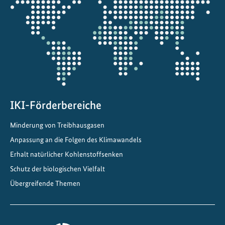
0
die
u
Projektkarte
n
d
d
a
r
ü
b
IKI-Förderbereiche
e
Minderung von Treibhausgasen
r
Anpassung an die Folgen des Klimawandels
h
i
Erhalt natürlicher Kohlenstoffsenken
n
Schutz der biologischen Vielfalt
a
Übergreifende Themen
u
s