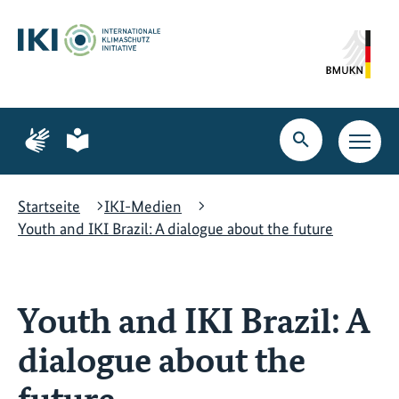
Zum
Zur
Zur
Hauptinhalt
Suche
Hauptnavigation
springen
springen
springen
Zur
Zur
Seite
Seite
Suche
Haupt
für
für
öffnen
Navig
Gebärdensprache
leichte
öffne
Sprache
Startseite
IKI-Medien
Youth and IKI Brazil: A dialogue about the future
Youth and IKI Brazil: A
dialogue about the
future