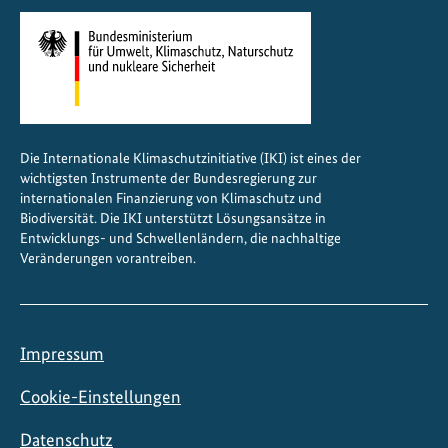
e
l
l
e
r
e
Die Internationale Klimaschutzinitiative (IKI) ist eines der
N
wichtigsten Instrumente der Bundesregierung zur
D
internationalen Finanzierung von Klimaschutz und
C
Biodiversität. Die IKI unterstützt Lösungsansätze in
Entwicklungs- und Schwellenländern, die nachhaltige
-
Veränderungen vorantreiben.
U
m
s
e
Impressum
t
z
Cookie-Einstellungen
u
Datenschutz
n