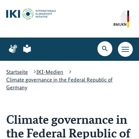
Zum
Zur
Zur
Hauptinhalt
Suche
Hauptnavigation
springen
springen
springen
Zur
Zur
Seite
Seite
Suche
Haupt
für
für
öffnen
Navig
Gebärdensprache
leichte
öffne
Sprache
Startseite
IKI-Medien
Climate governance in the Federal Republic of
Germany
Climate governance in
the Federal Republic of