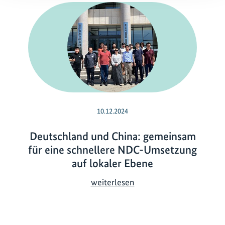
10.12.2024
Deutschland und China: gemeinsam
für eine schnellere NDC-Umsetzung
auf lokaler Ebene
D
weiterlesen
e
u
t