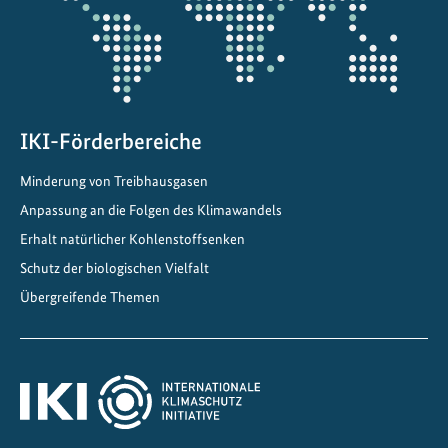
m
e
i
n
s
IKI-Förderbereiche
a
m
Minderung von Treibhausgasen
f
Anpassung an die Folgen des Klimawandels
ü
Erhalt natürlicher Kohlenstoffsenken
r
e
Schutz der biologischen Vielfalt
i
Übergreifende Themen
n
e
s
c
h
n