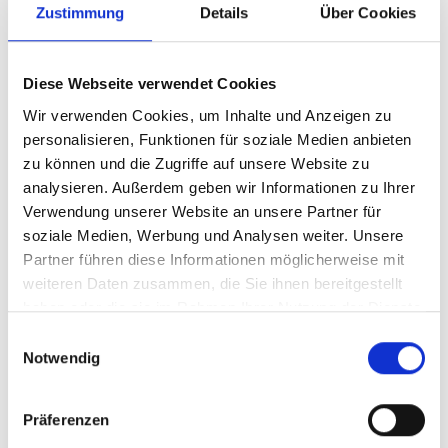
Zustimmung
Details
Über Cookies
01/ 2026 | Studie
Climate Change Adaptation Guides for
Practitioners: Natural Environment
Diese Webseite verwendet Cookies
Risks and Solutions
Wir verwenden Cookies, um Inhalte und Anzeigen zu
personalisieren, Funktionen für soziale Medien anbieten
Englisch (PDF, 14 MB)
zu können und die Zugriffe auf unsere Website zu
analysieren. Außerdem geben wir Informationen zu Ihrer
Verwendung unserer Website an unsere Partner für
soziale Medien, Werbung und Analysen weiter. Unsere
Partner führen diese Informationen möglicherweise mit
weiteren Daten zusammen, die Sie ihnen bereitgestellt
haben oder die sie im Rahmen Ihrer Nutzung der Dienste
gesammelt haben.
Einwilligungsauswahl
08/ 2025 | Studie
Notwendig
Decarbonising cement: A review of EU
and German policies and regulations,
with recommendations for China
Präferenzen