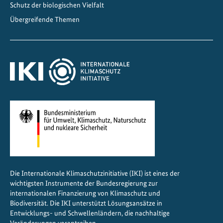
H
Schutz der biologischen Vielfalt
a
Übergreifende Themen
n
d
e
l
n
u
n
d
K
o
o
r
Die Internationale Klimaschutzinitiative (IKI) ist eines der
d
wichtigsten Instrumente der Bundesregierung zur
i
internationalen Finanzierung von Klimaschutz und
n
Biodiversität. Die IKI unterstützt Lösungsansätze in
a
Entwicklungs- und Schwellenländern, die nachhaltige