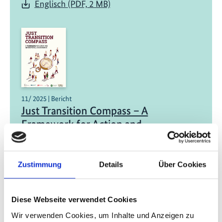
Englisch (PDF, 2 MB)
11/ 2025 | Bericht
Just Transition Compass – A
Framework for Action and
International Coordination
Vollständiger Bericht (EN) (PDF, 18 MB)
Zustimmung
Details
Über Cookies
Zusammenfassung für politische
Entscheidungstragende (EN) (PDF, 16 MB)
Diese Webseite verwendet Cookies
Wir verwenden Cookies, um Inhalte und Anzeigen zu