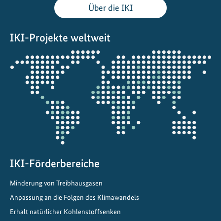
m
Über die IKI
p
a
IKI-Projekte weltweit
s
s
Öffnet
:
die
E
Projektkarte
i
n
R
a
h
m
e
IKI-Förderbereiche
n
Minderung von Treibhausgasen
f
ü
Anpassung an die Folgen des Klimawandels
r
Erhalt natürlicher Kohlenstoffsenken