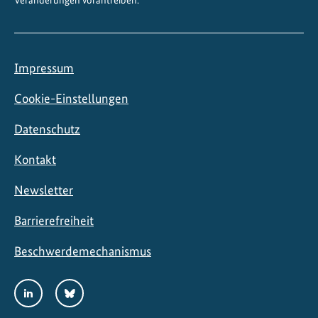
Veränderungen vorantreiben.
t
i
o
n
Impressum
Cookie-Einstellungen
Datenschutz
Kontakt
Newsletter
Barrierefreiheit
Beschwerdemechanismus
Social
LinkedIn
Bluesky
Media
Links