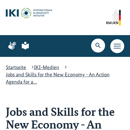
Zum
Zur
Zur
Hauptinhalt
Suche
Hauptnavigation
springen
springen
springen
Zur
Zur
Seite
Seite
Suche
Haupt
für
für
öffnen
Navig
Gebärdensprache
leichte
öffne
Sprache
Startseite
IKI-Medien
Jobs and Skills for the New Economy - An Action
Agenda for a…
Jobs and Skills for the
New Economy - An