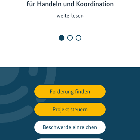
für Handeln und Koordination
J
weiterlesen
u
s
t
T
r
a
n
s
i
Förderung finden
t
i
o
Projekt steuern
n
C
Beschwerde einreichen
o