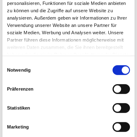
personalisieren, Funktionen für soziale Medien anbieten
zu können und die Zugriffe auf unsere Website zu
analysieren. Außerdem geben wir Informationen zu Ihrer
Verwendung unserer Website an unsere Partner für
soziale Medien, Werbung und Analysen weiter. Unsere
11/ 2025 | Bericht
Climate Risk Index 2026 - Who suffers
Partner führen diese Informationen möglicherweise mit
weiteren Daten zusammen, die Sie ihnen bereitgestellt
most form extreme weather events?
haben oder die sie im Rahmen Ihrer Nutzung der Dienste
Englisch (PDF, 4 MB)
gesammelt haben.
Einwilligungsauswahl
Notwendig
mehr Publikationen
Präferenzen
Statistiken
Projekt
Marketing