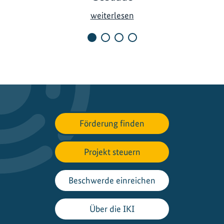
A
weiterlesen
S
E
A
N
B
U
I
L
Förderung finden
T
:
Projekt steuern
F
ö
r
Beschwerde einreichen
d
e
Über die IKI
r