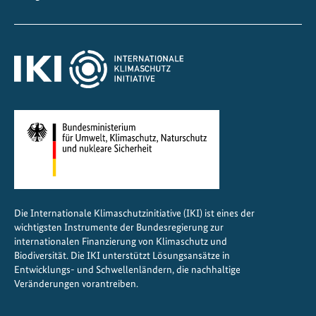
n
f
ü
r
n
a
c
h
h
a
l
t
Die Internationale Klimaschutzinitiative (IKI) ist eines der
i
wichtigsten Instrumente der Bundesregierung zur
g
internationalen Finanzierung von Klimaschutz und
e
Biodiversität. Die IKI unterstützt Lösungsansätze in
Entwicklungs- und Schwellenländern, die nachhaltige
G
Veränderungen vorantreiben.
e
b