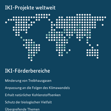
u
IKI-Projekte weltweit
n
g
Öffnet
v
die
o
Projektkarte
n
I
n
v
e
s
t
IKI-Förderbereiche
i
Minderung von Treibhausgasen
t
Anpassung an die Folgen des Klimawandels
i
o
Erhalt natürlicher Kohlenstoffsenken
n
Schutz der biologischen Vielfalt
e
Übergreifende Themen