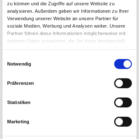
Managing Embodied Carbon in the
zu können und die Zugriffe auf unsere Website zu
Building and Construction Sector in
analysieren. Außerdem geben wir Informationen zu Ihrer
Cambodia
Verwendung unserer Website an unsere Partner für
soziale Medien, Werbung und Analysen weiter. Unsere
Englisch (PDF, 2 MB)
Partner führen diese Informationen möglicherweise mit
weiteren Daten zusammen, die Sie ihnen bereitgestellt
haben oder die sie im Rahmen Ihrer Nutzung der Dienste
gesammelt haben.
mehr Publikationen
Einwilligungsauswahl
Notwendig
Präferenzen
Projekt
Statistiken
Die kohlenstoffarme Gebäudewende in Asien (ALCBT)
Marketing