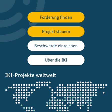
k
a
l
Förderung finden
t
e
Projekt steuern
W
ü
s
Beschwerde einreichen
t
e
Über die IKI
n
v
IKI-Projekte weltweit
o
n
Öffnet
T
die
u
Projektkarte
r
a