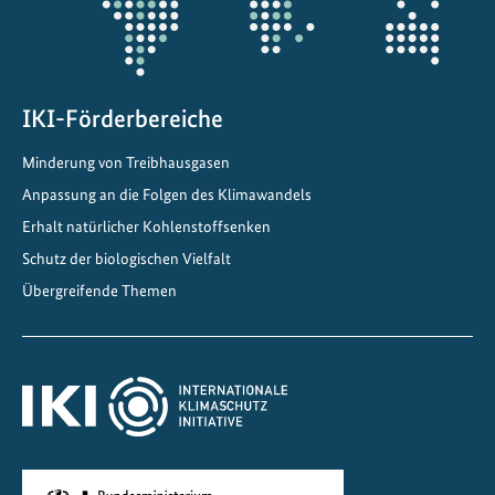
n
a
l
s
U
IKI-Förderbereiche
N
Minderung von Treibhausgasen
E
Anpassung an die Folgen des Klimawandels
S
C
Erhalt natürlicher Kohlenstoffsenken
O
Schutz der biologischen Vielfalt
-
Übergreifende Themen
W
e
l
t
n
a
t