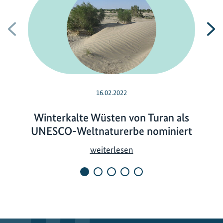
Vorherige
N
16.02.2022
Winterkalte Wüsten von Turan als
UNESCO-Weltnaturerbe nominiert
W
weiterlesen
i
n
t
e
r