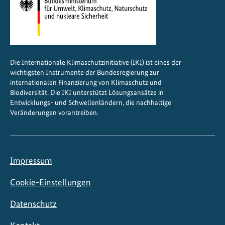
u
r
e
r
b
Die Internationale Klimaschutzinitiative (IKI) ist eines der
e
wichtigsten Instrumente der Bundesregierung zur
n
internationalen Finanzierung von Klimaschutz und
o
Biodiversität. Die IKI unterstützt Lösungsansätze in
Entwicklungs- und Schwellenländern, die nachhaltige
m
Veränderungen vorantreiben.
i
n
i
e
Impressum
r
t
Cookie-Einstellungen
Datenschutz