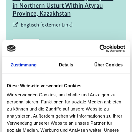
in Northern Usturt Within Atyrau
Province, Kazakhstan
Englisch (externer Link)
Zustimmung
Details
Über Cookies
02/ 2021 | Studie
Diese Webseite verwendet Cookies
The Saigachy Reserve in Uzbekistan as
Wir verwenden Cookies, um Inhalte und Anzeigen zu
a case study of the introduction of a
personalisieren, Funktionen für soziale Medien anbieten
fauna and flora monitoring system
zu können und die Zugriffe auf unsere Website zu
analysieren. Außerdem geben wir Informationen zu Ihrer
Englisch (externer Link)
Verwendung unserer Website an unsere Partner für
soziale Medien, Werbung und Analysen weiter. Unsere