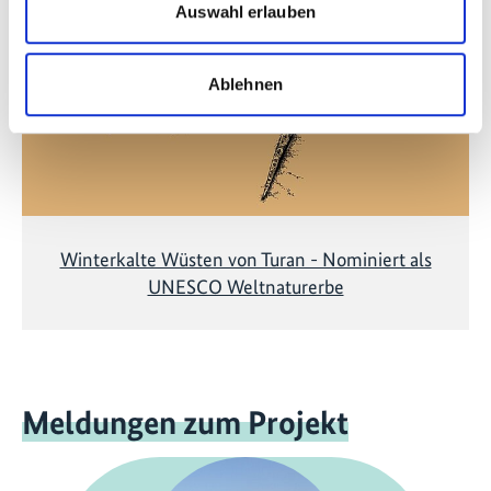
Marketing-Cookies abgelehnt wurden. Klicken Sie
Auswahl erlauben
hier
, um die Cookies zu akzeptieren und das Video
anzuzeigen!
Ablehnen
Winterkalte Wüsten von Turan - Nominiert als
UNESCO Weltnaturerbe
Meldungen zum Projekt