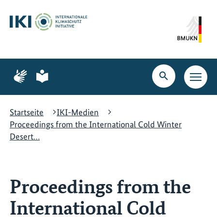
Zum
Zur
Zur
Hauptinhalt
Suche
Hauptnavigation
springen
springen
springen
Zur
Zur
Seite
Seite
Suche
Haupt
für
für
öffnen
Navig
Gebärdensprache
leichte
öffne
Sprache
Startseite
IKI-Medien
Proceedings from the International Cold Winter
Desert…
Proceedings from the
International Cold