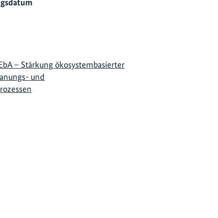
ngsdatum
EbA – Stärkung ökosystembasierter
lanungs- und
rozessen