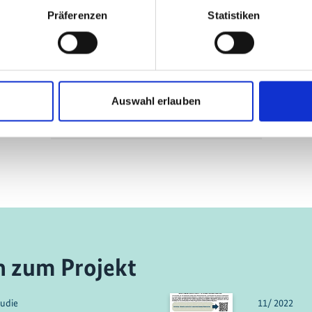
die Cookies zu akzeptieren und das
Präferenzen
Statistiken
Video anzuzeigen!
The Global Project
Auswahl erlauben
Mainstreaming EbA
n zum Projekt
tudie
11/ 2022