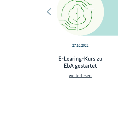
Vorherige
27.10.2022
E-Learing-Kurs zu
EbA gestartet
E
weiterlesen
-
L
e
a
r
i