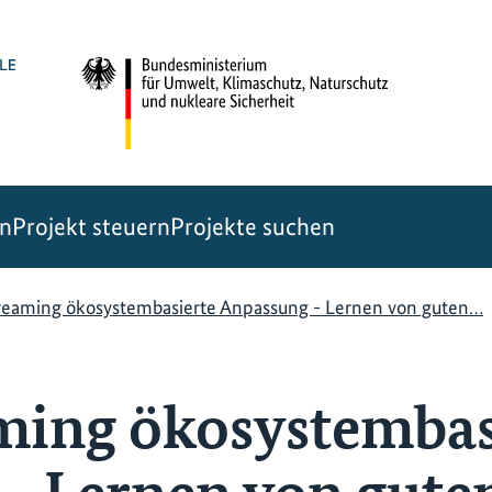
en
Projekt steuern
Projekte suchen
reaming ökosystembasierte Anpassung - Lernen von guten…
ming ökosystembas