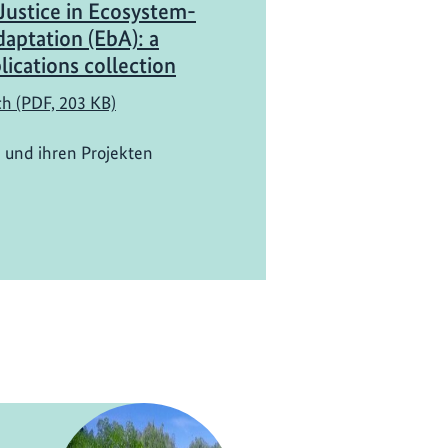
Justice in Ecosystem-
aptation (EbA): a
ications collection
ch (PDF, 203 KB)
 und ihren Projekten