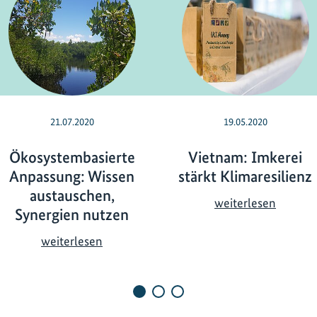
21.07.2020
19.05.2020
Ökosystembasierte
Vietnam: Imkerei
Anpassung: Wissen
stärkt Klimaresilienz
austauschen,
V
weiterlesen
Synergien nutzen
i
e
Ö
weiterlesen
t
k
n
o
a
s
m
y