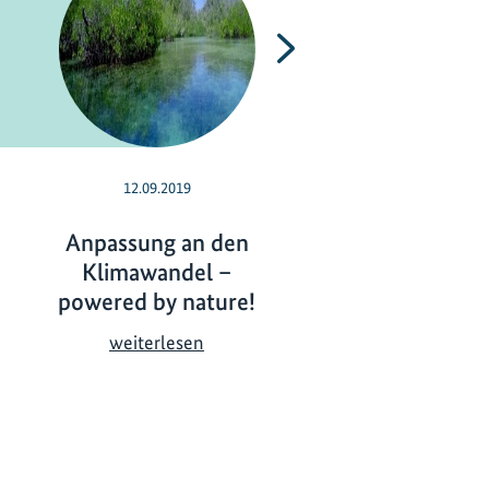
Nächste
12.09.2019
16.10.2017
Anpassung an den
Weltweit größ
Klimawandel –
Veranstaltung 
powered by nature!
ökosystembasie
Anpassungskon
A
weiterlesen
en
n
p
W
weiterlesen
a
e
s
l
s
t