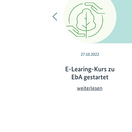
Vorherige
27.10.2022
E-Learing-Kurs zu
EbA gestartet
E
weiterlesen
-
L
e
a
r
i