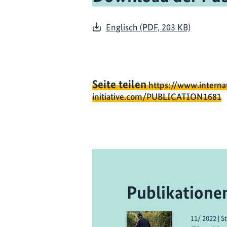
Englisch (PDF, 203 KB)
Seite teilen
https://www.interna
initiative.com/PUBLICATION1681
Publikatione
11/ 2022 | S