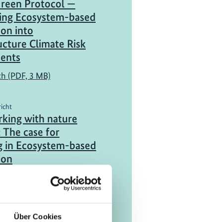
reen Protocol —
ting Ecosystem-based
on into
ucture Climate Risk
ents
ch (PDF, 3 MB)
richt
king with nature
: The case for
g in Ecosystem-based
ion
ch (PDF, 10 MB)
Über Cookies