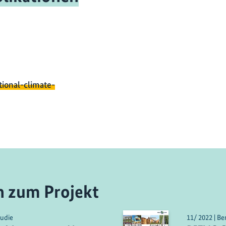
tional-climate-
n zum Projekt
tudie
11/ 2022 | Be