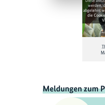
Diese Inha
werden, d
abgelehnt w
die Cooki
V
T
Ma
Meldungen zum P