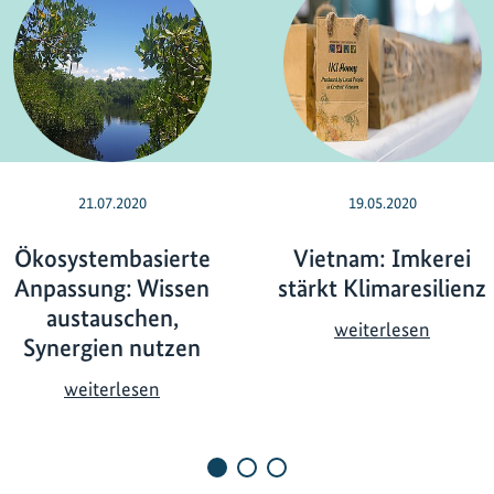
21.07.2020
19.05.2020
Ökosystembasierte
Vietnam: Imkerei
Anpassung: Wissen
stärkt Klimaresilienz
austauschen,
V
weiterlesen
Synergien nutzen
i
e
Ö
weiterlesen
t
k
n
o
a
s
m