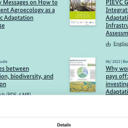
y Messages on How to
PIEVC G
nt Agroecology as a
Integra
c Adaptation
Adaptati
se
Infrastr
Assessm
Englis
tudie
06/ 2022 | Be
es between
Why wor
on, biodiversity, and
pays off
ion
investin
Adaptat
sch (PDF, 4 MB)
Englis
Details
mehr Publikationen