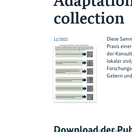
Adaptation
collection
Diese Samml
11/2022
Praxis eine
der Konsult
lokaler ziv
Forschungse
Gebern und 
Download der Pub