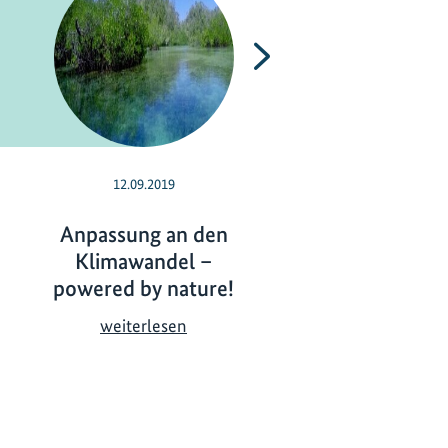
Nächste
12.09.2019
16.10.2017
Anpassung an den
Weltweit größ
Klimawandel –
Veranstaltung 
powered by nature!
ökosystembasie
Anpassungskon
A
weiterlesen
en
n
p
W
weiterlesen
a
e
s
l