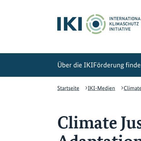
Zum
Zur
Zur
Hauptinhalt
Suche
Hauptnavigation
springen
springen
springen
Über die IKI
Förderung find
Startseite
IKI-Medien
Climate
Climate Ju