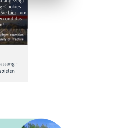
t angezeigt
ng-Cookies
 Sie
hier
, um
en und das
n!
g
assung -
spielen