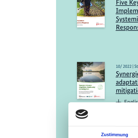
Five Ke
Impleme
Systemi
Respon
10/ 2022 | S
Synergi
adaptati
mitigat
Engli
Zustimmung