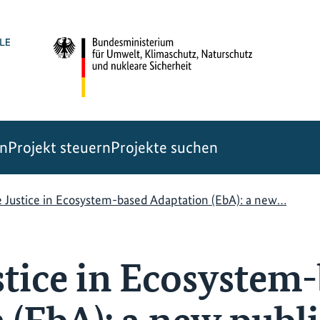
en
Projekt steuern
Projekte suchen
 Justice in Ecosystem-based Adaptation (EbA): a new…
stice in Ecosystem