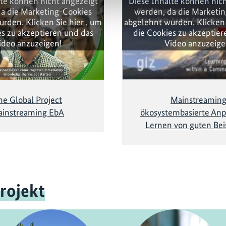
lte können nicht angezeigt
Diese Inhalte können nich
a die Marketing-Cookies
werden, da die Marketi
urden. Klicken Sie
hier
, um
abgelehnt wurden. Klicken
es zu akzeptieren und das
die Cookies zu akzeptier
ideo anzuzeigen!
Video anzuzeige
he Global Project
Mainstreamin
instreaming EbA
ökosystembasierte Anp
Lernen von guten Bei
rojekt