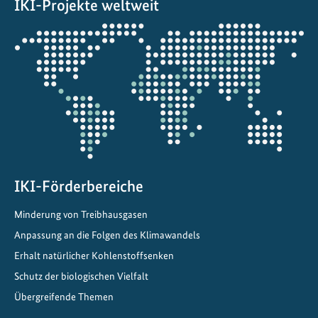
IKI-Projekte weltweit
e
s
Öffnet
t
die
a
Projektkarte
r
t
e
t
IKI-Förderbereiche
Minderung von Treibhausgasen
Anpassung an die Folgen des Klimawandels
Erhalt natürlicher Kohlenstoffsenken
Schutz der biologischen Vielfalt
Übergreifende Themen