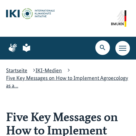
Zum
Zur
Zur
Hauptinhalt
Suche
Hauptnavigation
springen
springen
springen
Zur
Zur
Seite
Seite
Suche
Haupt
für
für
öffnen
Navig
Gebärdensprache
leichte
öffne
Sprache
Startseite
IKI-Medien
Five Key Messages on How to Implement Agroecology
as a…
Five Key Messages on
How to Implement