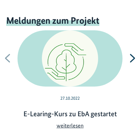
Meldungen zum Projekt
Vorherige
N
27.10.2022
E-Learing-Kurs zu EbA gestartet
E
weiterlesen
-