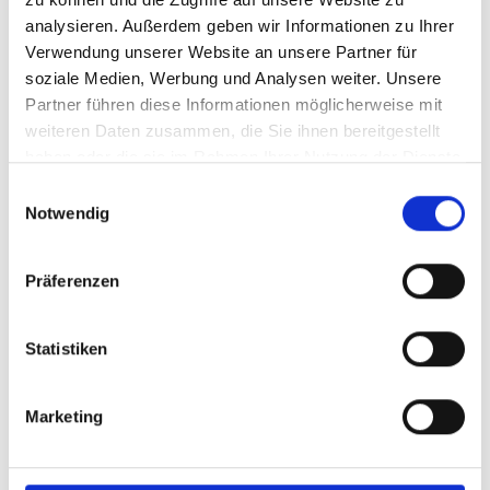
Adaptation
analysieren. Außerdem geben wir Informationen zu Ihrer
Englisch (PDF, 10 MB)
Verwendung unserer Website an unsere Partner für
soziale Medien, Werbung und Analysen weiter. Unsere
Partner führen diese Informationen möglicherweise mit
weiteren Daten zusammen, die Sie ihnen bereitgestellt
mehr Publikationen
haben oder die sie im Rahmen Ihrer Nutzung der Dienste
gesammelt haben.
Einwilligungsauswahl
Notwendig
Präferenzen
Projekt
Mainstreaming EbA – Stärkung ökosystembasierter
Statistiken
Anpassung in Planungs- und Entscheidungsprozessen
Marketing