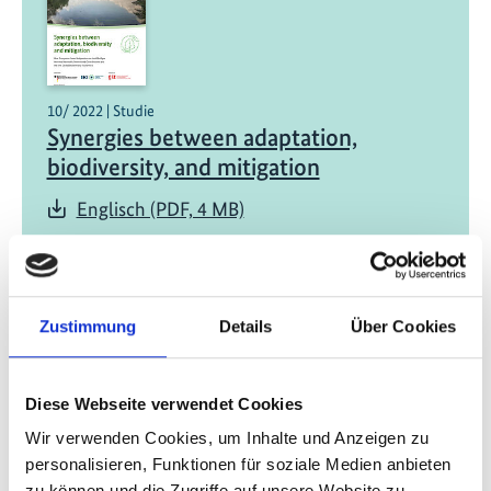
10/ 2022 | Studie
Synergies between adaptation,
biodiversity, and mitigation
Englisch (PDF, 4 MB)
Zustimmung
Details
Über Cookies
Diese Webseite verwendet Cookies
06/ 2022 | Bericht
Wir verwenden Cookies, um Inhalte und Anzeigen zu
Why working with nature pays off: The
personalisieren, Funktionen für soziale Medien anbieten
case for investing in Ecosystem-based
zu können und die Zugriffe auf unsere Website zu