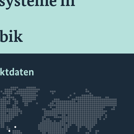
systeme in
bik
ektdaten