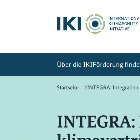
Zum
Zur
Zur
Hauptinhalt
Suche
Hauptnavigation
springen
springen
springen
Über die IKI
Förderung find
Startseite
INTEGRA: Integration 
INTEGRA: 