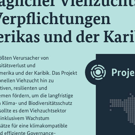
äglicher Viehzucht
Verpflichtungen
rikas und der Kari
rößten Verursacher von
itätsverlust und
Proj
erika und der Karibik. Das Projekt
ionellen Viehzucht hin zu
iven, resilienten und
men fördern, um die langfristige
 Klima- und Biodiversitätsschutz
 sollte es dem Viehzuchtsektor
 inklusivem Wachstum
nsätze für eine klimakompatible
nd effiziente Governance-