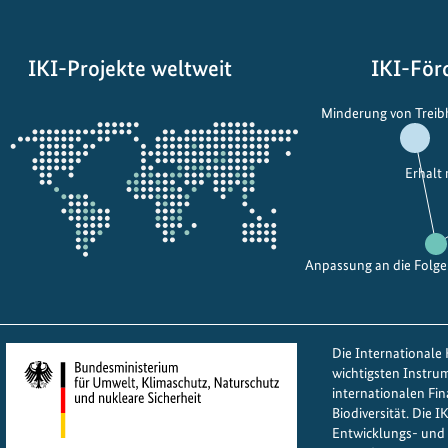
IKI-Projekte weltweit
IKI-För
Öffnet
Minderung von Trei
die
Projektkarte
Erhalt
Anpassung an die Folg
Die Internationale K
wichtigsten Instru
internationalen Fi
Biodiversität. Die 
Entwicklungs- und 