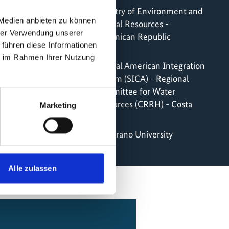
Ministry of Environment and
 Medien anbieten zu können
Natural Resources -
hrer Verwendung unserer
Dominican Republic
 führen diese Informationen
ie im Rahmen Ihrer Nutzung
führungspartner
Central American Integration
System (SICA) - Regional
Committee for Water
Resources (CRRH) - Costa
Marketing
Rica
Zamorano University
Alle zulassen