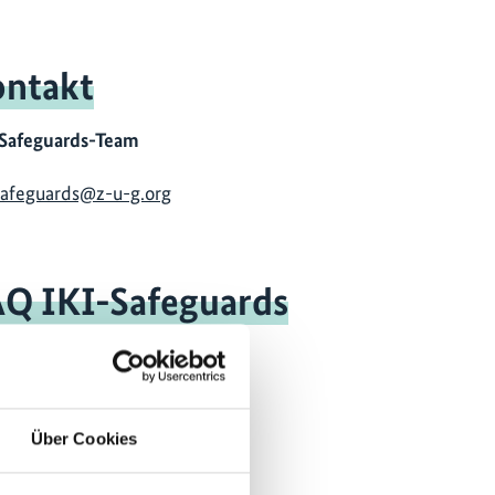
ntakt
Safeguards-Team
safeguards@z-u-g.org
Q IKI-Safeguards
 lesen …
Über Cookies