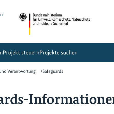
en
Projekt steuern
Projekte suchen
und Verantwortung
Safeguards
ards-Informatione