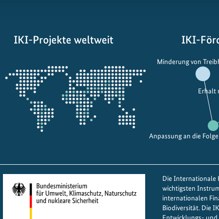
IKI-Projekte weltweit
IKI-För
Öffnet
Minderung von Trei
die
Projektkarte
Erhalt
Anpassung an die Folg
Die Internationale K
wichtigsten Instru
internationalen Fi
Biodiversität. Die 
Entwicklungs- und 