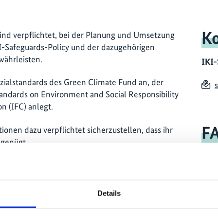
Ko
ind verpflichtet, bei der Planung und Umsetzung
KI-Safeguards-Policy und der dazugehörigen
währleisten.
IKI-
ialstandards des Green Climate Fund an, der
ndards on Environment and Social Responsibility
n (IFC) anlegt.
FA
nen dazu verpflichtet sicherzustellen, dass ihr
 genügt.
Mehr
anung und Umsetzung von Vorhaben sind:
PDF, 3 MB, barrierefrei)
Details
onment and Social Responsibility der