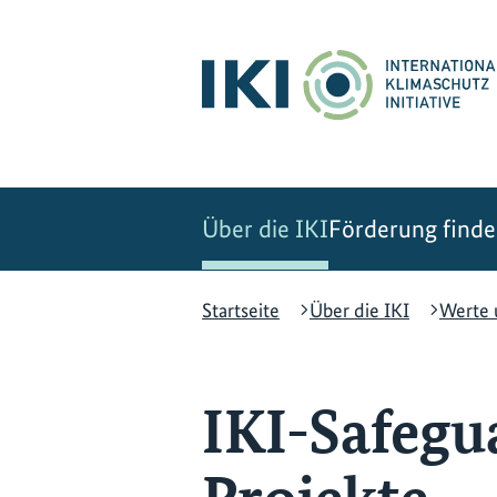
Zum
Zur
Zur
Hauptinhalt
Suche
Hauptnavigation
springen
springen
springen
Über die IKI
Förderung find
Startseite
Über die IKI
Werte 
IKI-Safegu