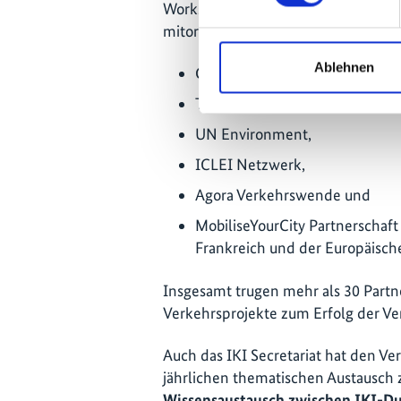
Workshops wurden beispielsweise 
mitorganisiert:
Ablehnen
GIZ Changing Transport Team,
Transformative Urban Mobility I
UN Environment,
ICLEI Netzwerk,
Agora Verkehrswende und
MobiliseYourCity Partnerschaft
Frankreich und der Europäisch
Insgesamt trugen mehr als 30 Partn
Verkehrsprojekte zum Erfolg der Ver
Auch das IKI Secretariat hat den V
jährlichen thematischen Austausch
Wissensaustausch zwischen IKI-Du