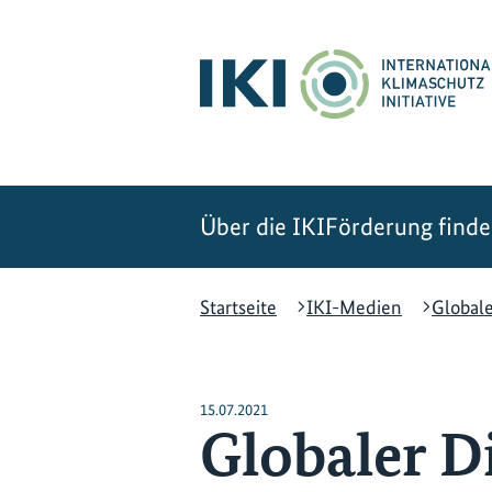
Zum
Zur
Zur
Hauptinhalt
Suche
Hauptnavigation
springen
springen
springen
Über die IKI
Förderung find
Startseite
IKI-Medien
Globale
15.07.2021
Globaler D