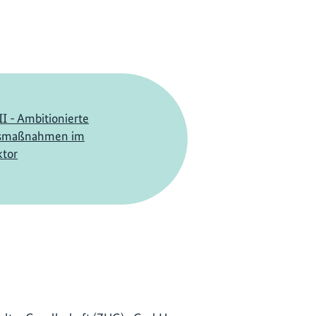
I - Ambitionierte
smaßnahmen im
ktor