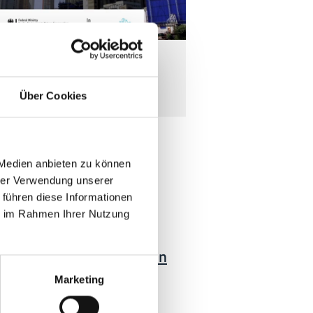
rojekt - Facilitating Ambitious
Transport Actions
Über Cookies
 Medien anbieten zu können
tionen zum
hrer Verwendung unserer
 führen diese Informationen
ie im Rahmen Ihrer Nutzung
05/ 2023 | Studie
Public Bus Electrification
Marketing
Englisch (PDF, 5 MB)