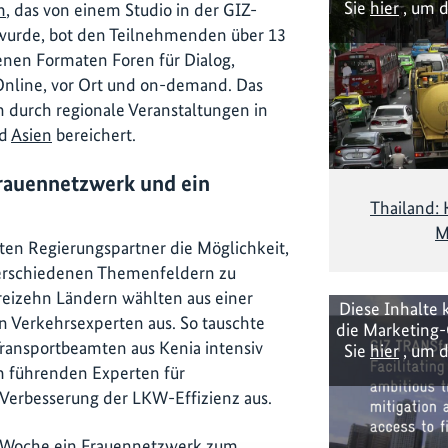
Sie
hier
, um d
m
, das von einem Studio in der GIZ-
t wurde, bot den Teilnehmenden über 13
enen Formaten Foren für Dialog,
Online, vor Ort und on-demand. Das
 durch regionale Veranstaltungen in
d
Asien
bereichert.
 Frauennetzwerk und ein
Thailand: 
M
tten Regierungspartner die Möglichkeit,
verschiedenen Themenfeldern zu
reizehn Ländern wählten aus einer
Diese Inhalte 
en Verkehrsexperten aus. So tauschte
die Marketing-
Transportbeamten aus Kenia intensiv
Sie
hier
, um d
m führenden Experten für
 Verbesserung der LKW-Effizienz aus.
 Woche ein Frauennetzwerk zum