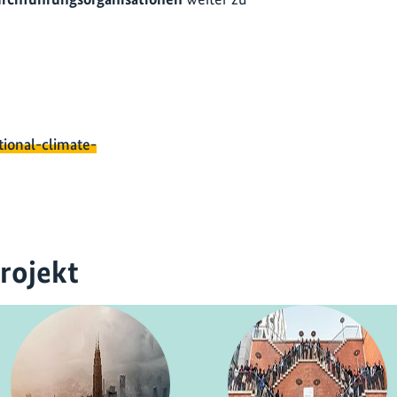
tional-climate-
rojekt