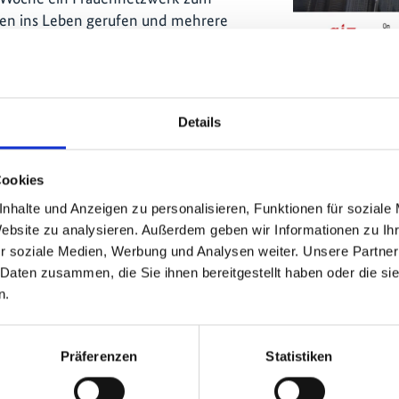
ien ins Leben gerufen und mehrere
ighlight war der infografischer Roman
 des nachhaltigen Verkehrs in
udi, dem Weltraumhund, visuell
TRANSfer P
wicklungen durch Geschichten und
Details
breiteren Publikum näher gebracht
Cookies
buch zum städtischen Güterverkehr
,
nhalte und Anzeigen zu personalisieren, Funktionen für soziale
Publika
r SLOCAT-Partnerschaft zu Transport
Website zu analysieren. Außerdem geben wir Informationen zu I
itikpapier
Going Electric - A Pathway
Projekt
r soziale Medien, Werbung und Analysen weiter. Unsere Partner
em globalen Publikum vorgestellt.
 Daten zusammen, die Sie ihnen bereitgestellt haben oder die s
n.
folgreiche
Präferenzen
Statistiken
ansport and Climate Change Week
gierten Partnern bereichert.