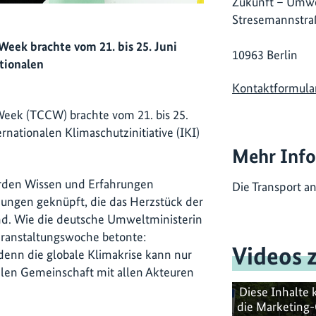
Zukunft – Umwe
Stresemannstra
Week brachte vom 21. bis 25. Juni
10963 Berlin
tionalen
Kontaktformula
Week (TCCW) brachte vom 21. bis 25.
rnationalen Klimaschutzinitiative (IKI)
Mehr Inf
erden Wissen und Erfahrungen
Die Transport 
hungen geknüpft, die das Herzstück der
nd. Wie die deutsche Umweltministerin
eranstaltungswoche betonte:
Videos 
 denn die globale Klimakrise kann nur
onalen Gemeinschaft mit allen Akteuren
Diese Inhalte 
die Marketing-