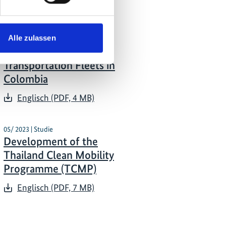
05/ 2023 | Studie
Promoting the
Alle zulassen
Electrification of Public
Transportation Fleets in
Colombia
Englisch (PDF, 4 MB)
05/ 2023 | Studie
Development of the
Thailand Clean Mobility
Programme (TCMP)
Englisch (PDF, 7 MB)