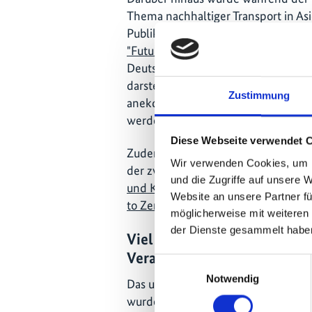
Thema nachhaltiger Transport in As
Publikationen veröffentlicht. Ein H
"Future Ahoy!"
, der die Entwicklung
Deutschland durch die Augen von R
darstellt. So sollen politische Ent
Zustimmung
anekdotischen Diskussionen einem 
werden.
Diese Webseite verwendet 
Zudem wurden ein neues
GIZ-Hand
Wir verwenden Cookies, um I
der zweite globale
Statusbericht de
und die Zugriffe auf unsere 
und Klimawandel
und das EBRD-Pol
Website an unsere Partner fü
to Zero Emission Buses
erstmals ein
möglicherweise mit weiteren
der Dienste gesammelt habe
Viel Engagement für eine er
Veranstaltungswoche
Einwilligungsauswahl
Notwendig
Das umfangreiche Programm der Tr
wurde durch viele Beiträge von enga