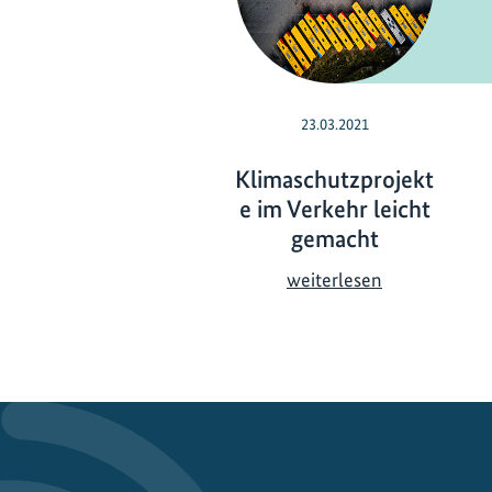
23.03.2021
Klimaschutzprojekt
e im Verkehr leicht
gemacht
K
weiterlesen
l
i
m
a
s
c
h