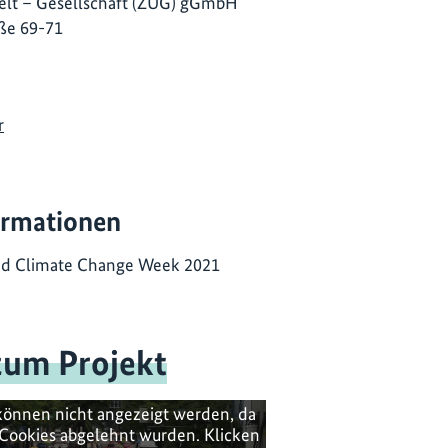
lt – Gesellschaft (ZUG) gGmbH
ße 69-71
r
ormationen
and Climate Change Week 2021
zum Projekt
können nicht angezeigt werden, da
Cookies abgelehnt wurden. Klicken