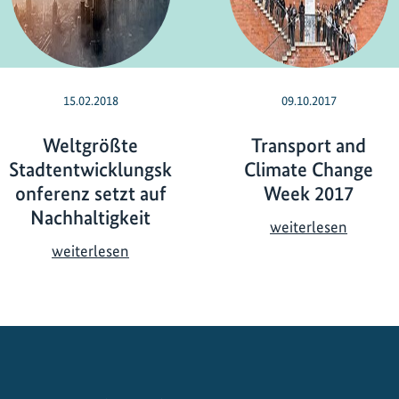
15.02.2018
09.10.2017
Weltgrößte
Transport and
Stadtentwicklungsk
Climate Change
onferenz setzt auf
Week 2017
Nachhaltigkeit
T
weiterlesen
r
W
weiterlesen
a
e
n
l
s
t
p
g
o
r
r
ö