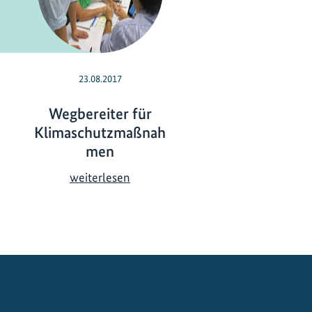
23.08.2017
Wegbereiter für
Klimaschutzmaßnah
men
W
weiterlesen
e
g
b
e
r
e
i