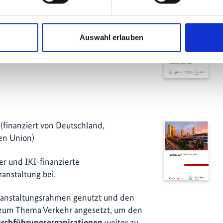
von den folgenden Akteuren
Auswahl erlauben
nitiative (finanziert vom BMZ),
 (finanziert von Deutschland,
en Union)
er und IKI-finanzierte
anstaltung bei.
eranstaltungsrahmen genutzt und den
 zum Thema Verkehr angesetzt, um den
rchführungsorganisationen
weiter zu