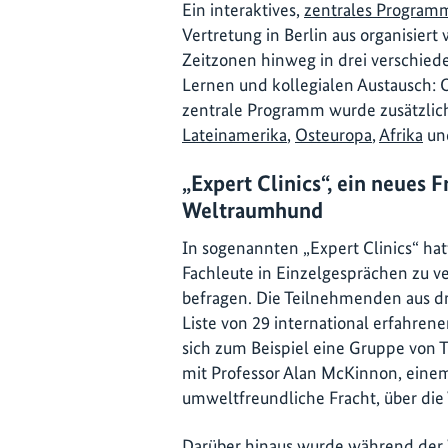
Ein interaktives,
zentrales Program
Vertretung in Berlin aus organisier
Zeitzonen hinweg in drei verschied
Lernen und kollegialen Austausch: 
zentrale Programm wurde zusätzlich
Lateinamerika
,
Osteuropa
,
Afrika
un
„Expert Clinics“, ein neues
Weltraumhund
In sogenannten „Expert Clinics“ ha
Fachleute in Einzelgesprächen zu 
befragen. Die Teilnehmenden aus d
Liste von 29 international erfahren
sich zum Beispiel eine Gruppe von 
mit Professor Alan McKinnon, eine
umweltfreundliche Fracht, über die
Darüber hinaus wurde während der