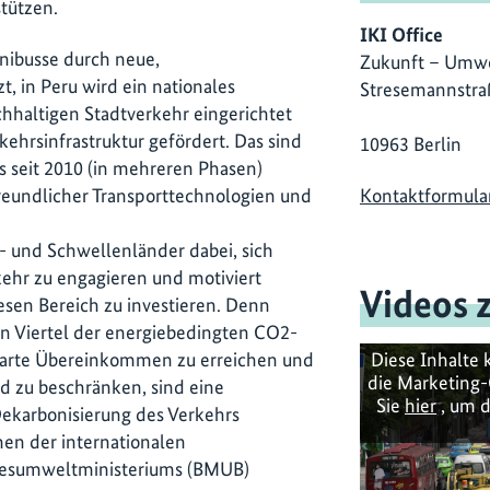
tützen.
IKI Office
nibusse durch neue,
Zukunft – Umwe
t, in Peru wird ein nationales
Stresemannstra
hhaltigen Stadtverkehr eingerichtet
ehrsinfrastruktur gefördert. Das sind
10963 Berlin
es seit 2010 (in mehreren Phasen)
Kontaktformula
freundlicher Transporttechnologien und
 und Schwellenländer dabei, sich
kehr zu engagieren und motiviert
Videos 
esen Bereich zu investieren. Denn
in Viertel der energiebedingten CO2-
Diese Inhalte 
nbarte Übereinkommen zu erreichen und
die Marketing-
d zu beschränken, sind eine
Sie
hier
, um d
karbonisierung des Verkehrs
en der internationalen
undesumweltministeriums (BMUB)