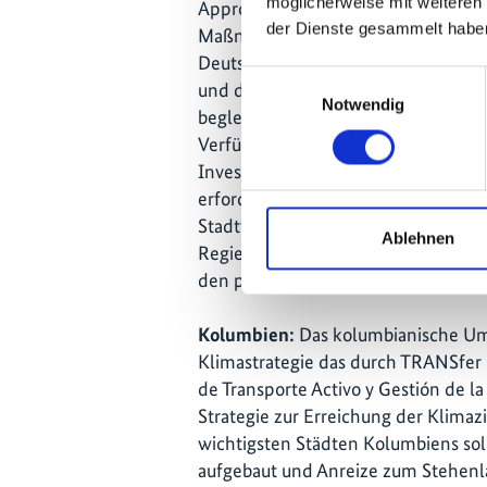
möglicherweise mit weiteren
Appropriate Mitigation Action) „TRA
der Dienste gesammelt habe
Maßnahmenbündel im Bereich Stadt
Deutschen Gesellschaft für intern
Einwilligungsauswahl
und der Kreditanstalt für Widerauf
Notwendig
begleitet wird. Zusammen werden i
Verfügung gestellt. Mit Hilfe eines 
Investitionsförderprogramms sollen
erforderlichen Investitionen sowie
Stadtverkehr unterstützt werden. Hi
Ablehnen
Regierung eine Summe in Höhe von 
den peruanischen Haushalt aufge
Kolumbien:
Das kolumbianische Um
Klimastrategie das durch TRANSf
de Transporte Activo y Gestión de la
Strategie zur Erreichung der Klimaz
wichtigsten Städten Kolumbiens sol
aufgebaut und Anreize zum Stehenla