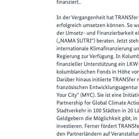
finanziert..
In der Vergangenheit hat TRANSfer
erfolgreich umsetzen können. So wu
der Umsetz- und Finanzierbarkeit 
(„NAMA SUTRI“) beraten. Jetzt ste
internationale Klimafinanzierung u
Regierung zur Verfügung. In Kolumb
finanzieller Unterstützung ein L
kolumbianischen Fonds in Höhe von
Darüber hinaus initiierte TRANSfer 
französischen Entwicklungsagentur A
Your City“ (MYC). Sie ist eine Init
Partnership for Global Climate Actio
Stadtverkehr in 100 Städten in 20 L
Geldgebern die Möglichkeit gibt, 
investieren. Ferner fördert TRANSf
den Partnerländern auf Veranstaltun