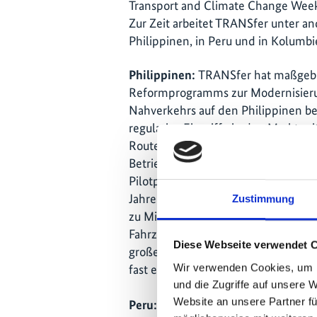
Transport and Climate Change Week 
Zur Zeit arbeitet TRANSfer unter a
Philippinen, in Peru und in Kolumbi
Philippinen:
TRANSfer hat maßgebli
Reformprogramms zur Modernisier
Nahverkehrs auf den Philippinen be
regulative Eingriffe in den Markt mi
Routenkonsolidierung, Flottenerneu
Betriebs und finanzielle Nachhaltigke
Pilotphase bis 2018 rund 60 Million
Jahren sollen dann im Zuge der Flo
Zustimmung
zu Minibussen umgebaute Militärje
Fahrzeuge ersetzt werden. Bei der F
Diese Webseite verwendet 
großen Anteil. Allein in Metro Man
Wir verwenden Cookies, um I
fast eine MtCO2 einsparen.
und die Zugriffe auf unsere 
Website an unsere Partner fü
Peru:
Aus TRANSfer heraus entstan