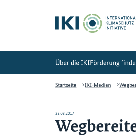
Zum
Zur
Zur
Hauptinhalt
Suche
Hauptnavigation
springen
springen
springen
Über die IKI
Förderung find
Startseite
IKI-Medien
Wegber
23.08.2017
Wegbereite