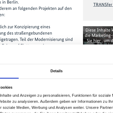
in Berlin.
TRANSfer P
nderem an folgenden Projekten auf den
en:
ch zur Konzipierung eines
Diese Inhalte 
ung des straßengebundenen
die Marketing-
igetragen. Teil der Modernisierung sind
Sie
hier
, um d
t Fokus auf Flotten- und
erung, Professionalisierung des
it. Die Regierung stellt für die
en Euro bereit. In den nächsten sechs
ttenerneuerung landesweit ca. 220.000
Details
eps, so genannte Jeepneys durch neue
inanzierung hat der Privatsektor einen
Cookies
ila wird das Maßnahmenpaket jährlich
Grün
nhalte und Anzeigen zu personalisieren, Funktionen für soziale
Website zu analysieren. Außerdem geben wir Informationen zu I
r soziale Medien, Werbung und Analysen weiter. Unsere Partner
d das so genannte NAMA (Nationally