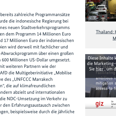
 bereits zahlreiche Programmansätze
rde die indonesische Regierung bei
eines neuen Stadtverkehrsprogramms
Thailand: 
hen dem Programm 14 Millionen Euro
M
nd 17 Millionen Euro der indonesischen
ien wird derweil mit fachlicher und
KW-Abwrackprogramm über einen großen
Diese Inhalte 
 600 Millionen US-Dollar umgesetzt.
die Marketing-
mit weiteren Partnern wie der
Sie
hier
, um d
fD die Multigeberinitiative „Mobilise
iative des „UNFCCC Marrakech
n“, die auf klimafreundlichen
ändern abzielt und internationalen
in die NDC-Umsetzung im Verkehr zu
er den Erfahrungsaustausch zwischen
gen, beispielsweise durch die jährliche