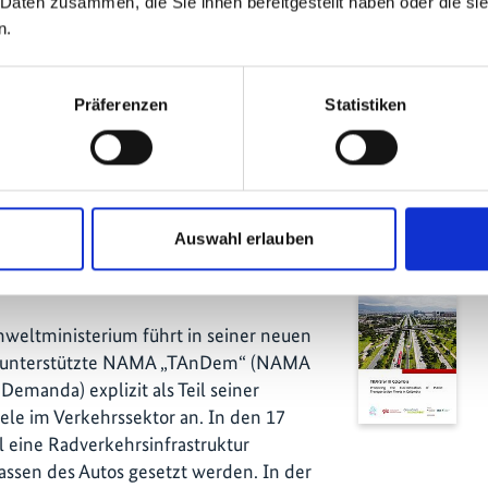
 Daten zusammen, die Sie ihnen bereitgestellt haben oder die s
NSPerú“. Das ist ein
n.
Publika
verkehr, dessen Umsetzung von der
ationale Zusammenarbeit (GIZ) GmbH
Projekt
bau (KFW) sowie weiteren Akteuren
Präferenzen
Statistiken
nsgesamt 110 Millionen Euro zur
nationalen
 mittelgroße Städte bei den
 der Planung von nachhaltigerem
erfür hat auch die peruanische
Auswahl erlauben
mehreren hundert Millionen Euro in
nommen.
weltministerium führt in seiner neuen
er unterstützte NAMA „TAnDem“ (NAMA
 Demanda) explizit als Teil seiner
iele im Verkehrssektor an. In den 17
l eine Radverkehrsinfrastruktur
ssen des Autos gesetzt werden. In der