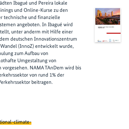
ädten Ibagué und Pereira lokale
ainings und Online-Kurse zu den
technische und finanzielle
ystemen angeboten. In Ibagué wird
tellt, unter anderm mit Hilfe einer
t dem deutschen Innovationszentrum
n Wandel (InnoZ) entwickelt wurde,
Schulung zum Aufbau von
ilothafte Umgestaltung von
n vorgesehen. NAMA TAnDem wird bis
rkehrssektor von rund 1% der
rkehrssektor beitragen.
tional-climate-