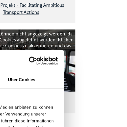
rojekt - Facilitating Ambitious
Transport Actions
können nicht angezeigt werden, da
Cookies abgelehnt wurden. Klicken
ie Cookies zu akzeptieren und das
Video anzuzeigen!
Über Cookies
er Verkehr in Kolumbien
 Medien anbieten zu können
hrer Verwendung unserer
 führen diese Informationen