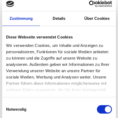
Thailand: Kann Bangkok durch eine City-Maut
sauberer werden?
Zustimmung
Details
Über Cookies
Diese Webseite verwendet Cookies
Publikationen zum Projekt
Wir verwenden Cookies, um Inhalte und Anzeigen zu
personalisieren, Funktionen für soziale Medien anbieten
zu können und die Zugriffe auf unsere Website zu
analysieren. Außerdem geben wir Informationen zu Ihrer
Verwendung unserer Website an unsere Partner für
soziale Medien, Werbung und Analysen weiter. Unsere
Partner führen diese Informationen möglicherweise mit
weiteren Daten zusammen, die Sie ihnen bereitgestellt
05/ 2023 | Studie
haben oder die sie im Rahmen Ihrer Nutzung der Dienste
Public Bus Electrification
gesammelt haben.
Einwilligungsauswahl
Englisch (PDF, 5 MB)
Notwendig