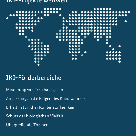
IKI-Projekte weltweit
k
a
Öffnet
r
die
b
Projektkarte
o
n
i
s
i
e
r
IKI-Förderbereiche
u
Minderung von Treibhausgasen
n
g
Anpassung an die Folgen des Klimawandels
d
Erhalt natürlicher Kohlenstoffsenken
e
Schutz der biologischen Vielfalt
s
Übergreifende Themen
V