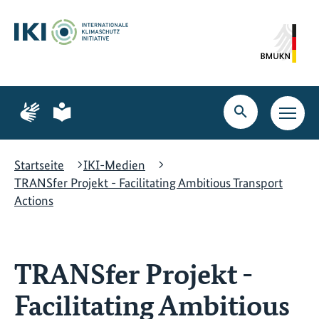
Zum
Zur
Zur
Hauptinhalt
Suche
Hauptnavigation
springen
springen
springen
Zur
Zur
Seite
Seite
Suche
Haupt
für
für
öffnen
Navig
Gebärdensprache
leichte
öffne
Sprache
Startseite
IKI-Medien
TRANSfer Projekt - Facilitating Ambitious Transport
Actions
TRANSfer Projekt -
Facilitating Ambitious