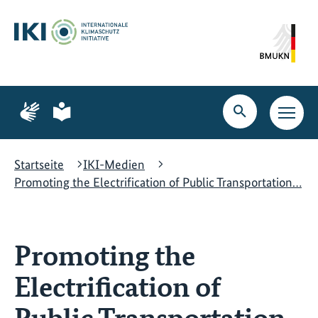
Zum
Zur
Zur
Hauptinhalt
Suche
Hauptnavigation
springen
springen
springen
Zur
Zur
Seite
Seite
Suche
Haupt
für
für
öffnen
Navig
Gebärdensprache
leichte
öffne
Sprache
Startseite
IKI-Medien
Promoting the Electrification of Public Transportation…
Promoting the
Electrification of
Public Transportation