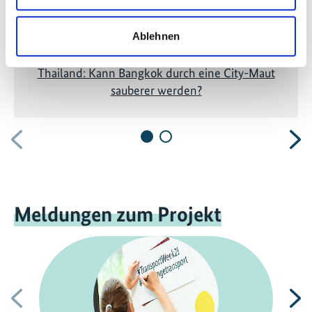
Ablehnen
Thailand: Kann Bangkok durch eine City-Maut
sauberer werden?
Vorherige
N
Meldungen zum Projekt
Vorherige
N