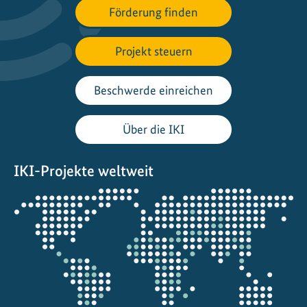
Förderung finden
a
l
o
Projekt steuern
g
z
Beschwerde einreichen
u
r
Über die IKI
D
e
IKI-Projekte weltweit
k
a
Öffnet
r
die
b
Projektkarte
o
n
i
s