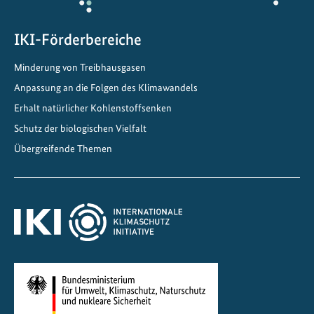
i
e
r
IKI-Förderbereiche
u
Minderung von Treibhausgasen
n
g
Anpassung an die Folgen des Klimawandels
d
Erhalt natürlicher Kohlenstoffsenken
e
Schutz der biologischen Vielfalt
s
Übergreifende Themen
V
e
r
k
e
h
r
s