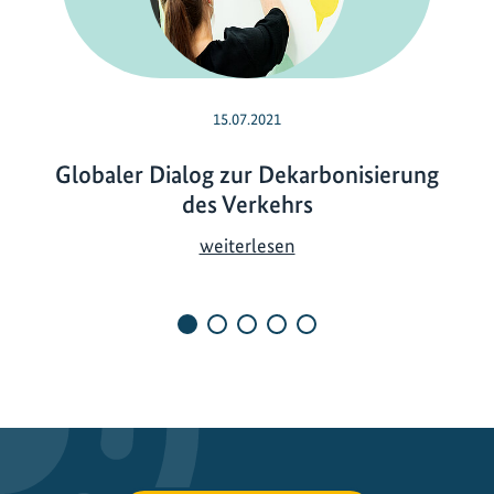
15.07.2021
Globaler Dialog zur Dekarbonisierung
des Verkehrs
G
weiterlesen
l
o
b
a
l
e
r
D
i