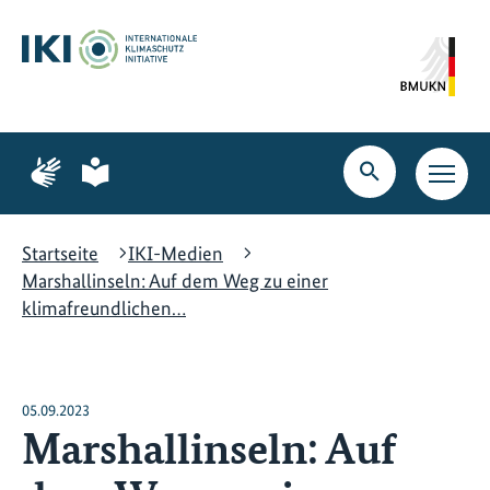
Zum
Zur
Zur
Hauptinhalt
Suche
Hauptnavigation
springen
springen
springen
Zur
Zur
Seite
Seite
Suche
Haupt
für
für
öffnen
Navig
Gebärdensprache
leichte
öffne
Sprache
Startseite
IKI-Medien
Marshallinseln: Auf dem Weg zu einer
klimafreundlichen…
05.09.2023
Marshallinseln: Auf