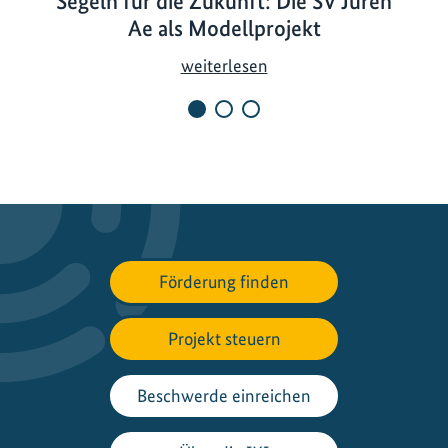
Segeln für die Zukunft: Die SV Juren
Ae als Modellprojekt
S
weiterlesen
e
g
e
l
n
f
ü
r
Förderung finden
d
i
Projekt steuern
e
Z
u
Beschwerde einreichen
k
u