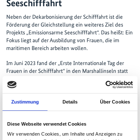
Seeschifffahrt
Neben der Dekarbonisierung der Schifffahrt ist die
Förderung der Gleichstellung ein weiteres Ziel des
Projekts „Emissionsarme Seeschifffahrt“. Das heißt: Ein
Fokus liegt auf der Ausbildung von Frauen, die im
maritimen Bereich arbeiten wollen.
Im Juni 2023 fand der „Erste Internationale Tag der
Frauen in der Schifffahrt“ in den Marshallinseln statt
und markierte einen wichtigen Schritt zur Förderung
der Gleichstellung in diesem Bereich. Auch das IKI-
Projekt war, gemeinsam mit den lokalen Partnern, an
diesem Tag aktiv vor Ort dabei.
Zustimmung
Details
Über Cookies
Diese Webseite verwendet Cookies
Politische Rahmenbedingungen
Wir verwenden Cookies, um Inhalte und Anzeigen zu