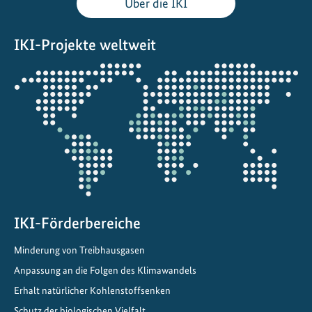
Über die IKI
n
f
IKI-Projekte weltweit
t
:
Öffnet
D
die
i
Projektkarte
e
S
V
J
u
r
e
IKI-Förderbereiche
n
Minderung von Treibhausgasen
A
Anpassung an die Folgen des Klimawandels
e
a
Erhalt natürlicher Kohlenstoffsenken
l
Schutz der biologischen Vielfalt