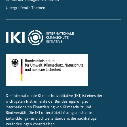
s
Übergreifende Themen
M
o
d
e
l
l
p
r
o
j
e
k
Die Internationale Klimaschutzinitiative (IKI) ist eines der
t
wichtigsten Instrumente der Bundesregierung zur
internationalen Finanzierung von Klimaschutz und
Biodiversität. Die IKI unterstützt Lösungsansätze in
Entwicklungs- und Schwellenländern, die nachhaltige
Veränderungen vorantreiben.