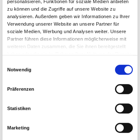
weiterentwickeln
personalisieren, Funktionen für soziale Medien anbieten
zu können und die Zugriffe auf unsere Website zu
Darüber hinaus hat das Projekt bedeutende
analysieren. Außerdem geben wir Informationen zu Ihrer
Fortschritte in der Entwicklung von politischen
Verwendung unserer Website an unsere Partner für
Rahmenbedingungen erzielt. Die vom Projekt
soziale Medien, Werbung und Analysen weiter. Unsere
Partner führen diese Informationen möglicherweise mit
entwickelte Domestic Maritime Transport Roadmap
weiteren Daten zusammen, die Sie ihnen bereitgestellt
wurde dieses Jahr vom marshallesischen Kabinett
haben oder die sie im Rahmen Ihrer Nutzung der Dienste
gebilligt und zeigt den Weg für eine klimaneutrale
gesammelt haben.
Seeverkehrszukunft in den Marshallinseln bis 2050 auf.
Einwilligungsauswahl
Notwendig
Auch unterstützte das Projekt gemeinsam mit
Independent Diplomat, eine Nicht-
Regierungsorganisation, die marshallesische Regierung
Präferenzen
bei der aktiven Teilnahme an hochrangigen politischen
Verhandlungen und Konferenzen wie der High
Statistiken
Ambition Coalition und der Internationalen Maritimen
Organisation (IMO).
Marketing