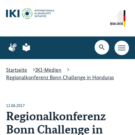
Zum
Zur
Zur
Hauptinhalt
Suche
Hauptnavigation
springen
springen
springen
Zur
Zur
Seite
Seite
Suche
Haupt
für
für
öffnen
Navig
Gebärdensprache
leichte
öffne
Sprache
Startseite
IKI-Medien
Regionalkonferenz Bonn Challenge in Honduras
12.06.2017
Regionalkonferenz
Bonn Challenge in