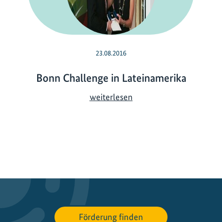
23.08.2016
Bonn Challenge in Lateinamerika
B
weiterlesen
o
n
n
C
h
a
l
l
e
Förderung finden
n