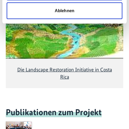
Marketing-Cookies abgelehnt wurden. Klicken Sie
hier
, um die Cookies zu akzeptieren und das Video
Ablehnen
anzuzeigen!
Die Landscape Restoration Initiative in Costa
Rica
Publikationen zum Projekt