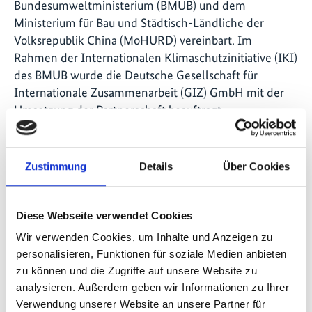
Bundesumweltministerium (BMUB) und dem
Ministerium für Bau und Städtisch-Ländliche der
Volksrepublik China (MoHURD) vereinbart. Im
Rahmen der Internationalen Klimaschutzinitiative (IKI)
des BMUB wurde die Deutsche Gesellschaft für
Internationale Zusammenarbeit (GIZ) GmbH mit der
Umsetzung der Partnerschaft beauftragt.
Die Urbanisierungspartnerschaft sucht ständig nach
interessierten Städten in Deutschland und China, die
Zustimmung
Details
Über Cookies
in den kommenden Jahren zum
Bürgermeisterprogramm beitragen und beispielsweise
das Deutsch-Chinesische Bürgermeisterforum
Diese Webseite verwendet Cookies
ausrichten möchten.
Wir verwenden Cookies, um Inhalte und Anzeigen zu
personalisieren, Funktionen für soziale Medien anbieten
Weitere Informationen:
Peter.Sailer(at)giz.de
(Peking)
zu können und die Zugriffe auf unsere Website zu
oder
Sandra.Mueller-Volk(at)giz.de
analysieren. Außerdem geben wir Informationen zu Ihrer
(Bonn).
Verwendung unserer Website an unsere Partner für