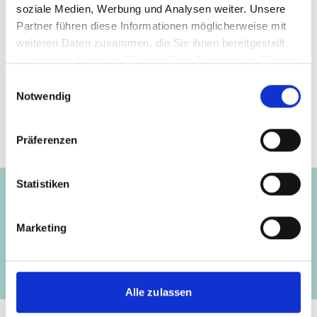
soziale Medien, Werbung und Analysen weiter. Unsere
Partner führen diese Informationen möglicherweise mit
weiteren Daten zusammen, die Sie ihnen bereitgestellt
haben oder die sie im Rahmen Ihrer Nutzung der Dienste
Seite teilen
https://www.international-climate-
gesammelt haben.
Einwilligungsauswahl
initiative.com/NEWS491
Notwendig
Präferenzen
Projekt
Statistiken
Deutsch-Chinesische
Marketing
Urbanisierungspartnerschaft
Alle zulassen