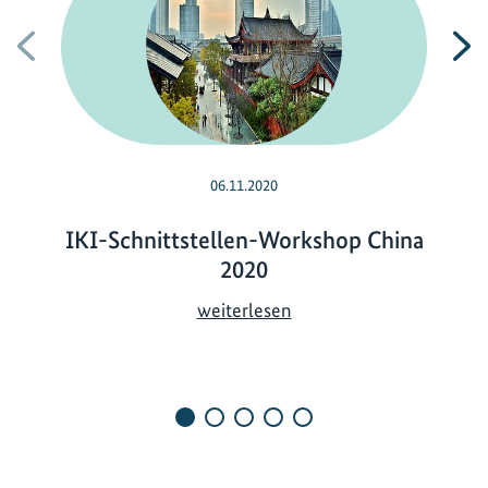
Vorherige
N
06.11.2020
IKI-Schnittstellen-Workshop China
2020
I
weiterlesen
K
I
-
S
c
h