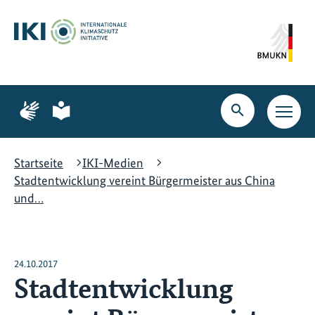
Zum
Zur
Zur
Hauptinhalt
Suche
Hauptnavigation
springen
springen
springen
Zur
Zur
Seite
Seite
Suche
Haupt
für
für
öffnen
Navig
Gebärdensprache
leichte
öffne
Sprache
Startseite
IKI-Medien
Stadtentwicklung vereint Bürgermeister aus China
und…
24.10.2017
Stadtentwicklung