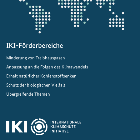
o
p
C
h
i
n
IKI-Förderbereiche
a
Minderung von Treibhausgasen
2
0
Anpassung an die Folgen des Klimawandels
2
Erhalt natürlicher Kohlenstoffsenken
0
Schutz der biologischen Vielfalt
Übergreifende Themen