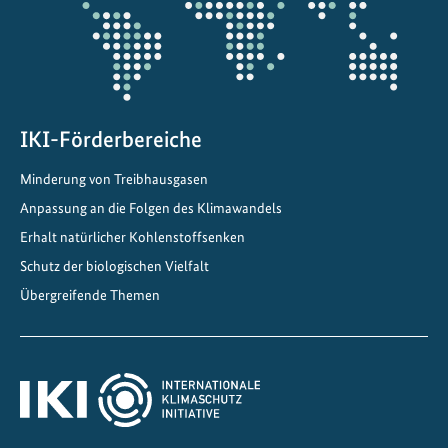
h
e
U
n
t
e
IKI-Förderbereiche
r
Minderung von Treibhausgasen
n
Anpassung an die Folgen des Klimawandels
e
h
Erhalt natürlicher Kohlenstoffsenken
m
Schutz der biologischen Vielfalt
e
Übergreifende Themen
n
t
r
e
f
f