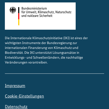
e
n
a
u
f
I
Die Internationale Klimaschutzinitiative (IKI) ist eines der
m
wichtigsten Instrumente der Bundesregierung zur
p
internationalen Finanzierung von Klimaschutz und
a
Biodiversität. Die IKI unterstützt Lösungsansätze in
Entwicklungs- und Schwellenländern, die nachhaltige
c
Veränderungen vorantreiben.
t
-
F
i
Impressum
n
a
Cookie-Einstellungen
n
Datenschutz
z