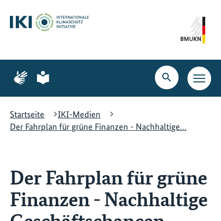
Zum
Zur
Zur
Hauptinhalt
Suche
Hauptnavigation
springen
springen
springen
Zur
Zur
Seite
Seite
Suche
Haupt
für
für
öffnen
Navig
Gebärdensprache
leichte
öffne
Sprache
Startseite
IKI-Medien
Der Fahrplan für grüne Finanzen - Nachhaltige…
Der Fahrplan für grüne
Finanzen - Nachhaltige
Geschäftschancen