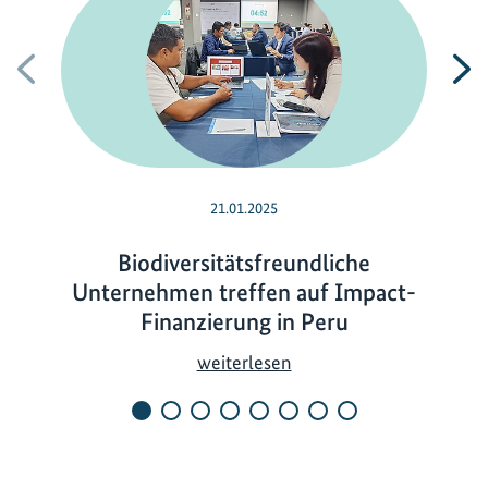
Vorherige
N
21.01.2025
Biodiversitätsfreundliche
Unternehmen treffen auf Impact-
Finanzierung in Peru
B
weiterlesen
i
o
d
i