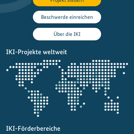
ä
t
s
Beschwerde einreichen
f
r
Über die IKI
e
u
IKI-Projekte weltweit
n
d
Öffnet
l
die
i
Projektkarte
c
h
e
U
n
t
e
IKI-Förderbereiche