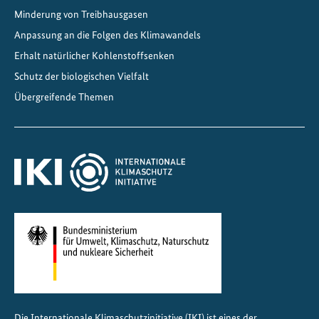
r
Minderung von Treibhausgasen
n
Anpassung an die Folgen des Klimawandels
e
h
Erhalt natürlicher Kohlenstoffsenken
m
Schutz der biologischen Vielfalt
e
Übergreifende Themen
n
t
r
e
f
f
e
n
a
u
f
I
Die Internationale Klimaschutzinitiative (IKI) ist eines der