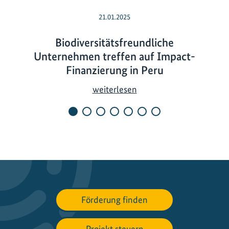
21.01.2025
Biodiversitätsfreundliche
Unternehmen treffen auf Impact-
Finanzierung in Peru
B
weiterlesen
i
o
d
i
v
e
r
s
Förderung finden
i
t
Projekt steuern