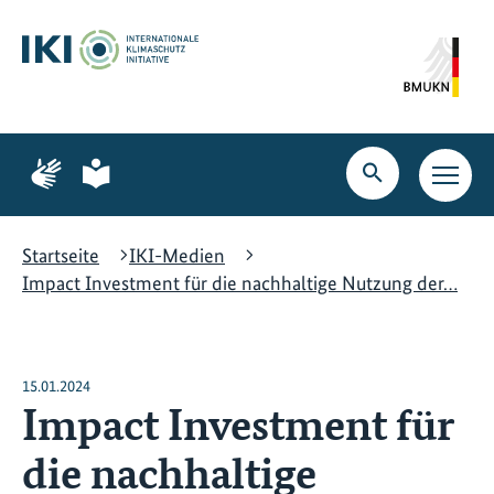
Zum
Zur
Zur
Hauptinhalt
Suche
Hauptnavigation
springen
springen
springen
Zur
Zur
Seite
Seite
Suche
Haupt
für
für
öffnen
Navig
Gebärdensprache
leichte
öffne
Sprache
Startseite
IKI-Medien
Impact Investment für die nachhaltige Nutzung der…
15.01.2024
Impact Investment für
die nachhaltige