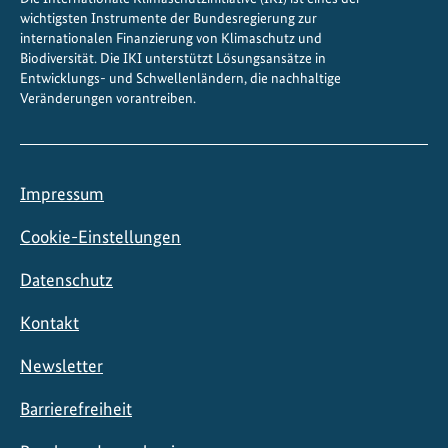
m
wichtigsten Instrumente der Bundesregierung zur
p
internationalen Finanzierung von Klimaschutz und
a
Biodiversität. Die IKI unterstützt Lösungsansätze in
Entwicklungs- und Schwellenländern, die nachhaltige
c
Veränderungen vorantreiben.
t
-
F
i
Impressum
n
a
Cookie-Einstellungen
n
Datenschutz
z
i
Kontakt
e
r
Newsletter
u
n
Barrierefreiheit
g