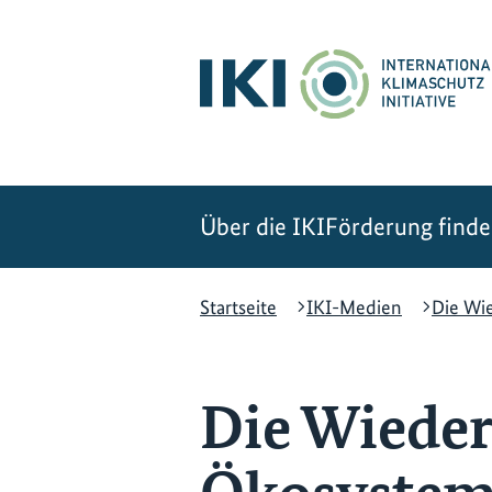
Zum
Zur
Zur
Hauptinhalt
Suche
Hauptnavigation
springen
springen
springen
Über die IKI
Förderung find
Startseite
IKI-Medien
Die Wi
Die Wieder