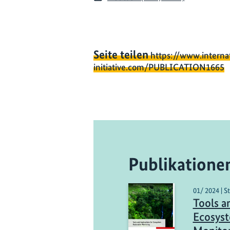
Seite teilen
https://www.interna
initiative.com/PUBLICATION1665
Publikatione
01/ 2024 | S
Tools a
Ecosyst