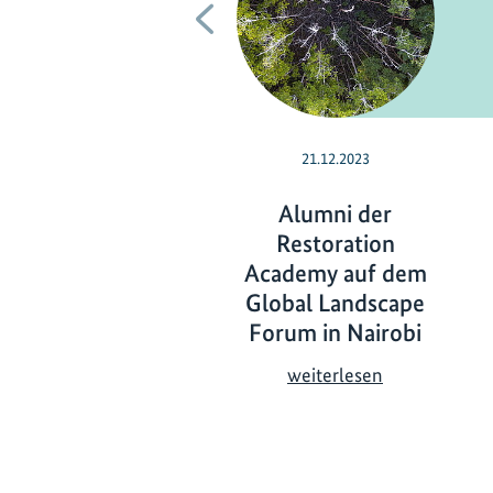
Vorherige
21.12.2023
Alumni der
Restoration
Academy auf dem
Global Landscape
Forum in Nairobi
A
weiterlesen
l
u
m
n