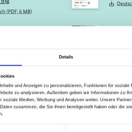
ring
Deutsc
sch (PDF, 6 MB)
ericht
11/ 2023 | Be
le nachhaltiger
Die Roll
tionsmethoden und
Völkern
tionen sowie
Gemeins
Details
sitiver Lieferketten
Jugendli
 Wiederherstellung
Wiederh
osystemen
Ökosys
Cookies
nhalte und Anzeigen zu personalisieren, Funktionen für soziale
ch (PDF, 2 MB)
Deutsc
Website zu analysieren. Außerdem geben wir Informationen zu I
r soziale Medien, Werbung und Analysen weiter. Unsere Partner
 Daten zusammen, die Sie ihnen bereitgestellt haben oder die s
mehr Publikationen
n.