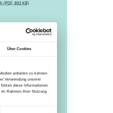
h (PDF, 893 KB)
richt
e von Indigenen
 und lokalen
chaften, Frauen und
Über Cookies
chen für die
erstellung von
teme
 Medien anbieten zu können
h (PDF, 3 MB)
hrer Verwendung unserer
 führen diese Informationen
ie im Rahmen Ihrer Nutzung