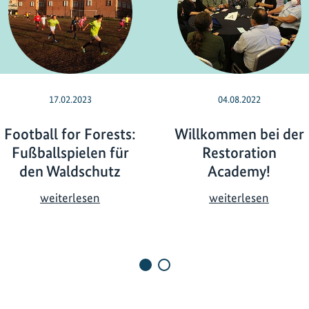
17.02.2023
04.08.2022
Football for Forests:
Willkommen bei der
Fußballspielen für
Restoration
den Waldschutz
Academy!
F
W
weiterlesen
weiterlesen
o
i
o
l
t
l
b
k
a
o
l
m