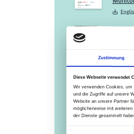
Monito
Engli
11/ 2023 | B
Die Rol
Produk
Investi
Zustimmung
naturpo
für die
von Ök
Diese Webseite verwendet 
Wir verwenden Cookies, um I
Deuts
und die Zugriffe auf unsere 
Website an unsere Partner fü
möglicherweise mit weiteren
der Dienste gesammelt habe
Einwilligungsauswahl