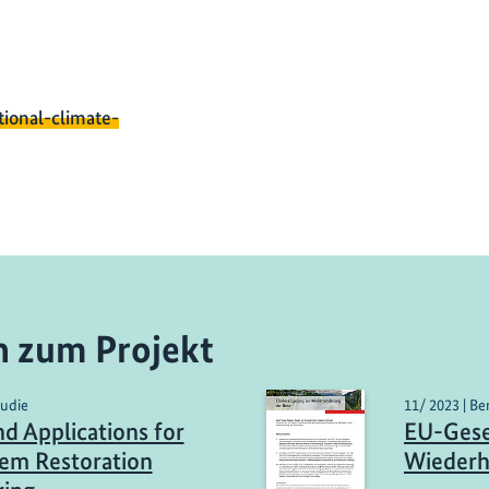
tional-climate-
n zum Projekt
tudie
11/ 2023 | Be
nd Applications for
EU-Gese
em Restoration
Wiederh