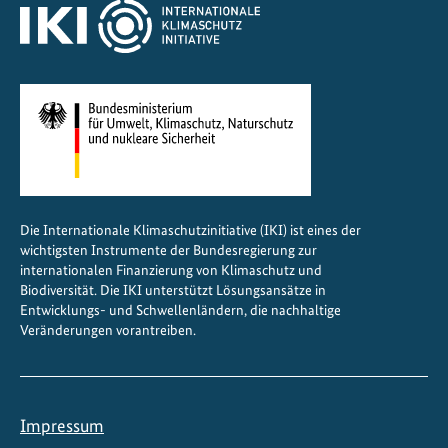
l
L
a
n
d
s
c
a
p
Die Internationale Klimaschutzinitiative (IKI) ist eines der
e
wichtigsten Instrumente der Bundesregierung zur
F
internationalen Finanzierung von Klimaschutz und
o
Biodiversität. Die IKI unterstützt Lösungsansätze in
Entwicklungs- und Schwellenländern, die nachhaltige
r
Veränderungen vorantreiben.
u
m
i
n
Impressum
N