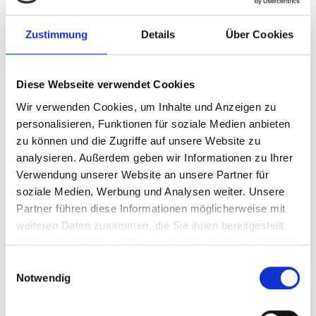
Produktionsmethoden und
Investitionen sowie naturpositiver
Zustimmung
Details
Über Cookies
Lieferketten für die Wiederherstellung
von Ökosystemen
Diese Webseite verwendet Cookies
Deutsch (PDF, 2 MB)
Wir verwenden Cookies, um Inhalte und Anzeigen zu
personalisieren, Funktionen für soziale Medien anbieten
zu können und die Zugriffe auf unsere Website zu
analysieren. Außerdem geben wir Informationen zu Ihrer
Verwendung unserer Website an unsere Partner für
soziale Medien, Werbung und Analysen weiter. Unsere
Partner führen diese Informationen möglicherweise mit
weiteren Daten zusammen, die Sie ihnen bereitgestellt
11/ 2023 | Bericht
haben oder die sie im Rahmen Ihrer Nutzung der Dienste
Die Rolle von Indigenen Völkern und
gesammelt haben.
Einwilligungsauswahl
lokalen Gemeinschaften, Frauen und
Notwendig
Jugendlichen für die
Wiederherstellung von Ökosysteme