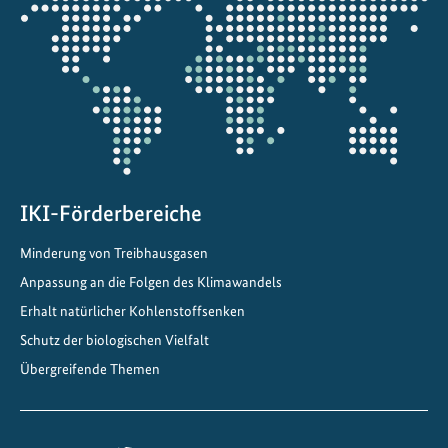
A
die
c
Projektkarte
a
d
e
m
y
a
u
IKI-Förderbereiche
f
Minderung von Treibhausgasen
d
Anpassung an die Folgen des Klimawandels
e
m
Erhalt natürlicher Kohlenstoffsenken
G
Schutz der biologischen Vielfalt
l
Übergreifende Themen
o
b
a