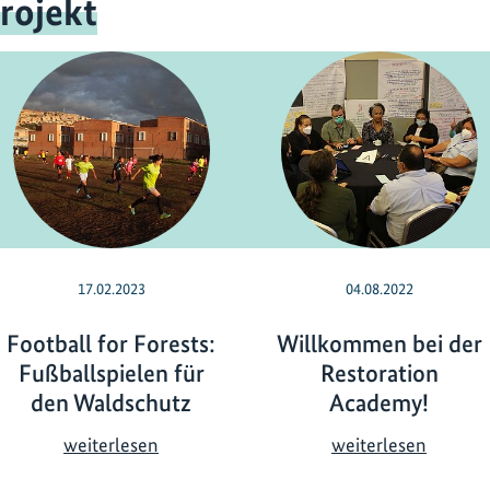
rojekt
17.02.2023
04.08.2022
Football for Forests:
Willkommen bei der
Fußballspielen für
Restoration
den Waldschutz
Academy!
F
W
weiterlesen
weiterlesen
o
i