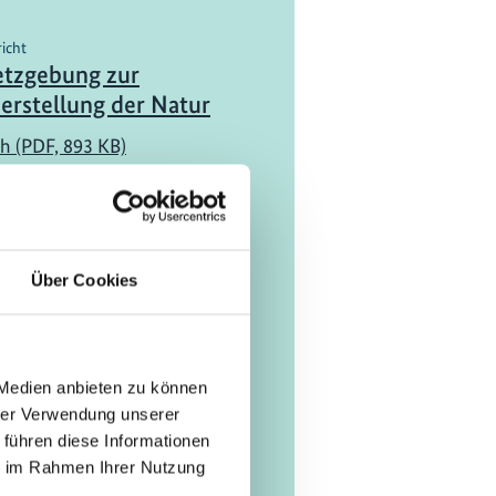
richt
tzgebung zur
erstellung der Natur
h (PDF, 893 KB)
richt
e von Indigenen
Über Cookies
 und lokalen
chaften, Frauen und
chen für die
erstellung von
 Medien anbieten zu können
hrer Verwendung unserer
teme
 führen diese Informationen
h (PDF, 3 MB)
ie im Rahmen Ihrer Nutzung