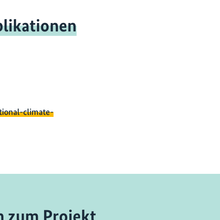
likationen
tional-climate-
n zum Projekt