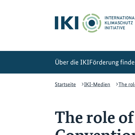
Zum
Zur
Zur
Hauptinhalt
Suche
Hauptnavigation
springen
springen
springen
Über die IKI
Förderung find
Startseite
IKI-Medien
The ro
The role o