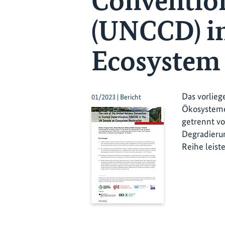
Convention
(UNCCD) i
Ecosystem 
Das vorlieg
01/2023 | Bericht
Ökosysteme
getrennt vo
Degradierun
Reihe leist