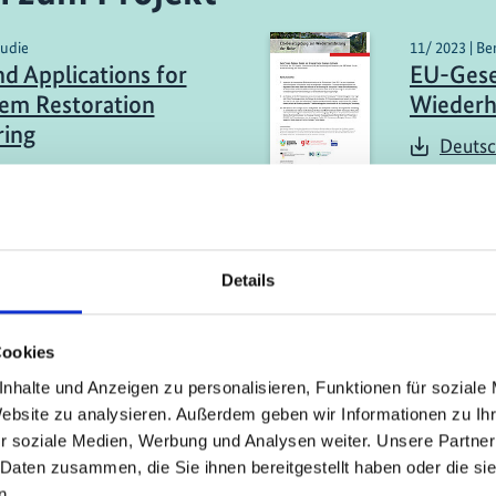
tudie
11/ 2023 | Be
nd Applications for
EU-Gese
em Restoration
Wiederh
ring
Deutsc
sch (PDF, 6 MB)
ericht
11/ 2023 | Be
le nachhaltiger
Die Roll
Details
tionsmethoden und
Völkern
tionen sowie
Gemeins
Cookies
sitiver Lieferketten
Jugendli
 Wiederherstellung
Wiederh
nhalte und Anzeigen zu personalisieren, Funktionen für soziale
Website zu analysieren. Außerdem geben wir Informationen zu I
osystemen
Ökosys
r soziale Medien, Werbung und Analysen weiter. Unsere Partner
ch (PDF, 2 MB)
Deutsc
 Daten zusammen, die Sie ihnen bereitgestellt haben oder die s
n.