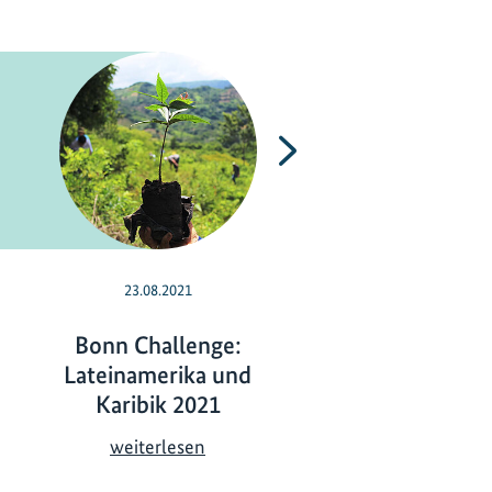
Nächste
23.08.2021
04.06.2021
Bonn Challenge:
Der UN-Umwelt
Lateinamerika und
2021 ruft die
Karibik 2021
„Generation
Restoration“ i
B
weiterlesen
Leben
o