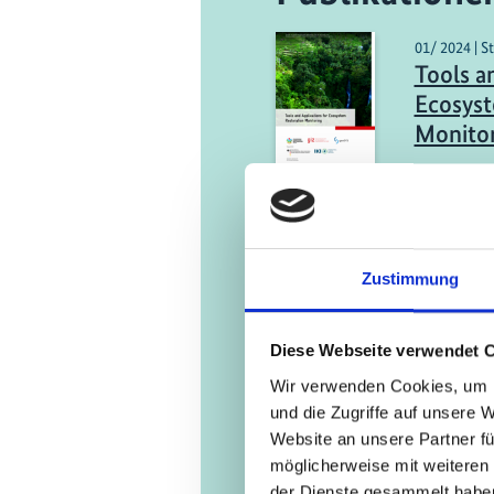
01/ 2024 | S
Tools a
Ecosyst
Monito
Engli
11/ 2023 | B
Die Rol
Zustimmung
Produk
Investi
Diese Webseite verwendet 
naturpo
für die
Wir verwenden Cookies, um I
und die Zugriffe auf unsere 
von Ök
Website an unsere Partner fü
Deuts
möglicherweise mit weiteren
der Dienste gesammelt habe