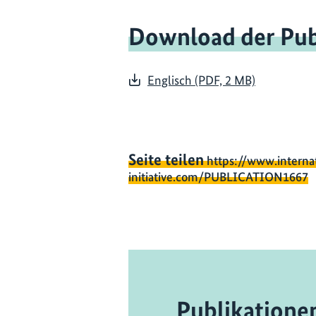
Download der Pub
Englisch (PDF, 2 MB)
Seite teilen
https://www.interna
initiative.com/PUBLICATION1667
Publikatione