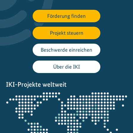
f
ü
Förderung finden
r
d
Projekt steuern
e
n
w
Beschwerde einreichen
e
l
Über die IKI
t
w
IKI-Projekte weltweit
e
i
Öffnet
t
die
e
Projektkarte
n
S
c