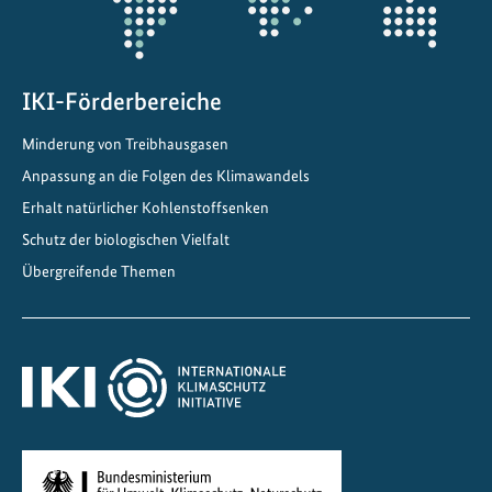
h
u
t
z
IKI-Förderbereiche
v
Minderung von Treibhausgasen
o
Anpassung an die Folgen des Klimawandels
n
F
Erhalt natürlicher Kohlenstoffsenken
e
Schutz der biologischen Vielfalt
u
Übergreifende Themen
c
h
t
g
e
b
i
e