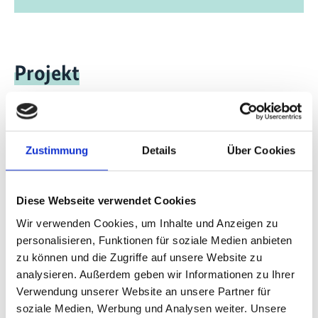
Projekt
Die Global Peatlands Initiative: Bewertung, Erfassung
und Erhaltung von Torfkohlenstoff
Zustimmung
Details
Über Cookies
Videos zum Projekt
Diese Webseite verwendet Cookies
Wir verwenden Cookies, um Inhalte und Anzeigen zu
Diese Inhalte können nicht angezeigt werden, da die
personalisieren, Funktionen für soziale Medien anbieten
Marketing-Cookies abgelehnt wurden. Klicken Sie
zu können und die Zugriffe auf unsere Website zu
hier
, um die Cookies zu akzeptieren und das Video
analysieren. Außerdem geben wir Informationen zu Ihrer
anzuzeigen!
Verwendung unserer Website an unsere Partner für
soziale Medien, Werbung und Analysen weiter. Unsere