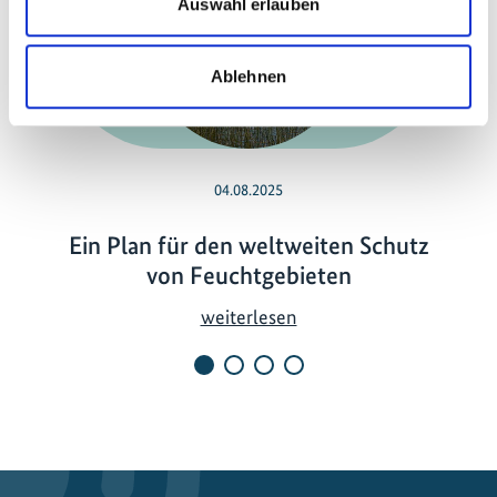
Auswahl erlauben
Vorherige
N
Ablehnen
04.08.2025
Ein Plan für den weltweiten Schutz
von Feuchtgebieten
E
weiterlesen
i
n
P
l
a
n