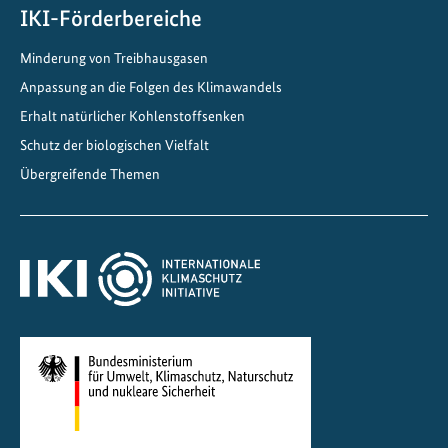
z
IKI-Förderbereiche
v
Minderung von Treibhausgasen
o
Anpassung an die Folgen des Klimawandels
n
F
Erhalt natürlicher Kohlenstoffsenken
e
Schutz der biologischen Vielfalt
u
Übergreifende Themen
c
h
t
g
e
b
i
e
t
e
n