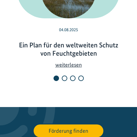
04.08.2025
Ein Plan für den weltweiten Schutz
von Feuchtgebieten
E
weiterlesen
i
n
P
l
a
n
f
ü
Förderung finden
r