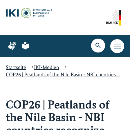
Zum
Zur
Zur
Hauptinhalt
Suche
Hauptnavigation
springen
springen
springen
Zur
Zur
Seite
Seite
Suche
Haupt
für
für
öffnen
Navig
Gebärdensprache
leichte
öffne
Sprache
Startseite
IKI-Medien
COP26 | Peatlands of the Nile Basin - NBI countries…
COP26 | Peatlands of
the Nile Basin - NBI
countries recognize