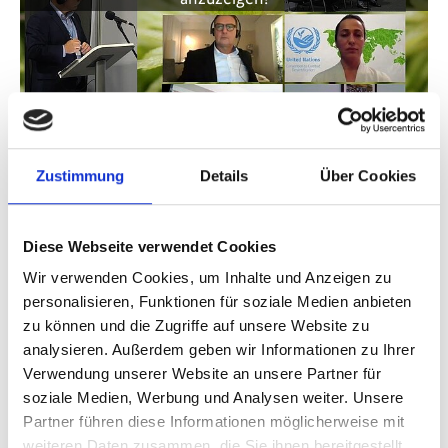
Zustimmung
Details
Über Cookies
COP26 | Leveraging MEA synergies: Peatland
protection and restoration for climate outcomes
Diese Webseite verwendet Cookies
Wir verwenden Cookies, um Inhalte und Anzeigen zu
Vorherige
N
personalisieren, Funktionen für soziale Medien anbieten
zu können und die Zugriffe auf unsere Website zu
analysieren. Außerdem geben wir Informationen zu Ihrer
Verwendung unserer Website an unsere Partner für
soziale Medien, Werbung und Analysen weiter. Unsere
Partner führen diese Informationen möglicherweise mit
Publikationen zum Projekt
weiteren Daten zusammen, die Sie ihnen bereitgestellt