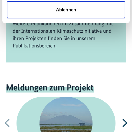
Englisch (PDF, 14 MB)
Ablehnen
Weitere Publikationen im Zusammenhang mit
der Internationalen Klimaschutzinitiative und
ihren Projekten finden Sie in unserem
Publikationsbereich.
Meldungen zum Projekt
Vorherige
N