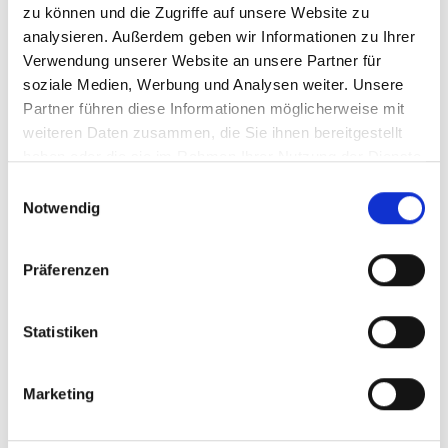
03/ 2023 | Bericht
zu können und die Zugriffe auf unsere Website zu
Nature-positive urban pilot projects on
analysieren. Außerdem geben wir Informationen zu Ihrer
biodiversity in Costa Rica
Verwendung unserer Website an unsere Partner für
soziale Medien, Werbung und Analysen weiter. Unsere
Spanisch (PDF, 1 MB)
Partner führen diese Informationen möglicherweise mit
Englisch (PDF, 1 MB)
weiteren Daten zusammen, die Sie ihnen bereitgestellt
haben oder die sie im Rahmen Ihrer Nutzung der Dienste
gesammelt haben.
Einwilligungsauswahl
Notwendig
mehr Publikationen
Präferenzen
Statistiken
Projekt
Unterstützung bei der Gestaltung und ersten
Marketing
Umsetzungsschritten des neuen globalen Rahmens für
biologische Vielfalt