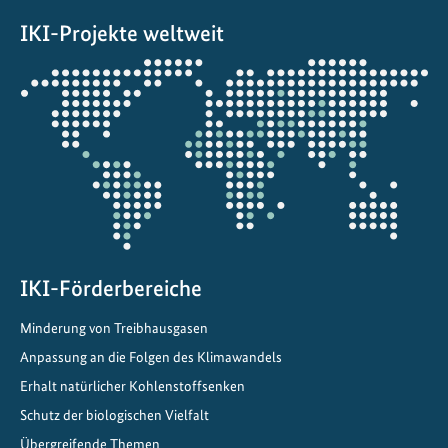
d
IKI-Projekte weltweit
e
r
Öffnet
B
die
i
Projektkarte
o
d
i
v
e
r
s
IKI-Förderbereiche
i
Minderung von Treibhausgasen
t
ä
Anpassung an die Folgen des Klimawandels
t
Erhalt natürlicher Kohlenstoffsenken
i
Schutz der biologischen Vielfalt
n
Übergreifende Themen