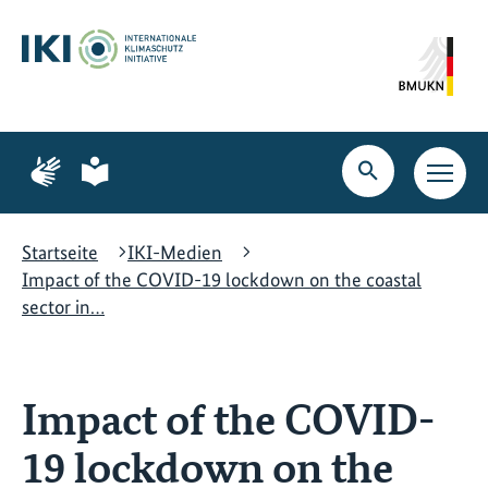
Zum
Zur
Zur
Hauptinhalt
Suche
Hauptnavigation
springen
springen
springen
Zur
Zur
Seite
Seite
Suche
Haupt
für
für
öffnen
Navig
Gebärdensprache
leichte
öffne
Sprache
Startseite
IKI-Medien
Impact of the COVID-19 lockdown on the coastal
sector in…
Impact of the COVID-
19 lockdown on the