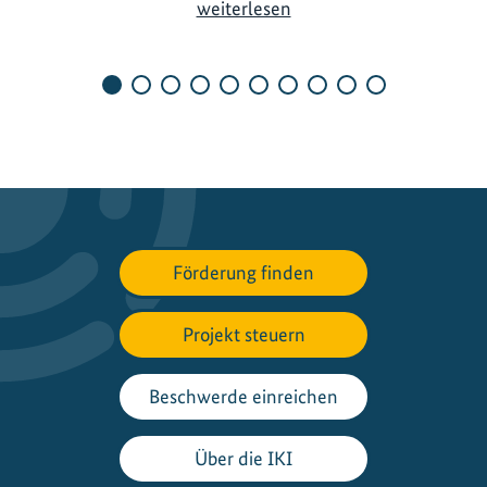
S
weiterlesen
c
h
u
t
z
d
e
s
K
Förderung finden
l
i
m
Projekt steuern
a
s
Beschwerde einreichen
u
n
Über die IKI
d