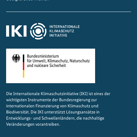
I
n
d
o
n
e
s
i
e
n
f
ö
Die Internationale Klimaschutzinitiative (IKI) ist eines der
r
wichtigsten Instrumente der Bundesregierung zur
d
internationalen Finanzierung von Klimaschutz und
e
Biodiversität. Die IKI unterstützt Lösungsansätze in
r
Entwicklungs- und Schwellenländern, die nachhaltige
Veränderungen vorantreiben.
n