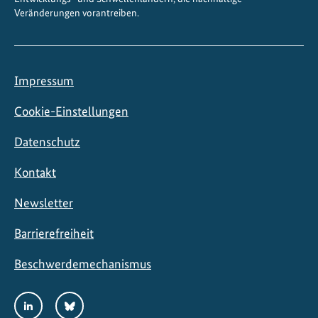
Veränderungen vorantreiben.
m
Z
e
m
Impressum
e
n
Cookie-Einstellungen
t
Datenschutz
i
n
Kontakt
I
n
Newsletter
d
i
Barrierefreiheit
e
Beschwerdemechanismus
n
Social
LinkedIn
Bluesky
Media