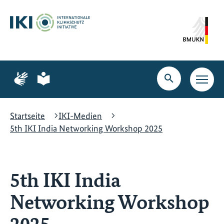
Zum
Zur
Zur
Hauptinhalt
Suche
Hauptnavigation
springen
springen
springen
Zur
Zur
Seite
Seite
Suche
Haupt
für
für
öffnen
Navig
Gebärdensprache
leichte
öffne
Sprache
Startseite
IKI-Medien
5th IKI India Networking Workshop 2025
5th IKI India
Networking Workshop
2025