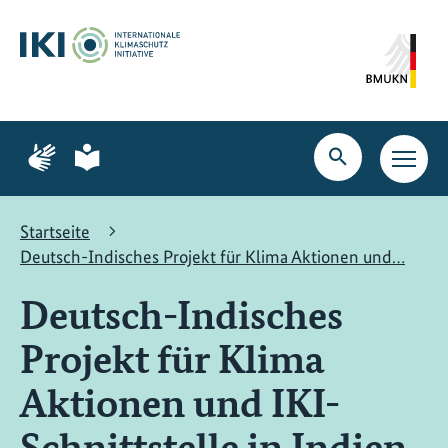
Zum
Zur
Zur
Hauptinhalt
Suche
Hauptnavigation
springen
springen
springen
Zur
Zur
Seite
Seite
Suche
Haupt
für
für
öffnen
Navig
Gebärdensprache
leichte
öffne
Sprache
Startseite
Deutsch-Indisches Projekt für Klima Aktionen und…
Deutsch-Indisches
Projekt für Klima
Aktionen und IKI-
Schnittstelle in Indien