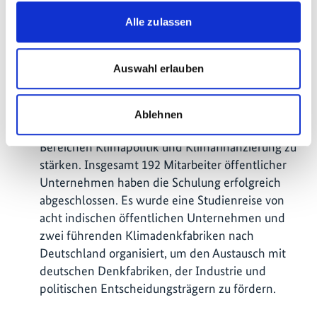
(SCOPE) gefördert. Auch LEADIT-Mitglieder und
Alle zulassen
Projektpartner – JK Cement und SAIL – leisteten
einen Beitrag zu diesen Workshops.
Auswahl erlauben
Kapazitätsaufbau im Bereich Klimaschutz: Im
Rahmen des Projekts wurde eine Online-
Zertifikatsschulung entwickelt, um die
Ablehnen
Kompetenzen öffentlicher Unternehmen in den
Bereichen Klimapolitik und Klimafinanzierung zu
stärken. Insgesamt 192 Mitarbeiter öffentlicher
Unternehmen haben die Schulung erfolgreich
abgeschlossen. Es wurde eine Studienreise von
acht indischen öffentlichen Unternehmen und
zwei führenden Klimadenkfabriken nach
Deutschland organisiert, um den Austausch mit
deutschen Denkfabriken, der Industrie und
politischen Entscheidungsträgern zu fördern.