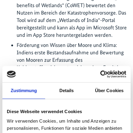
benefits of Wetlands“ (CoWET) bewertet den
Nutzen im Bereich der Katastrophenvorsorge. Das
Tool wird auf dem „Wetlands of India“-Portal
bereitgestellt und kann als App im Microsoft Store
und im App Store heruntergeladen werden.
Förderung von Wissen über Moore und Klima:
Indiens erste Bestandsaufnahme und Bewertung
von Mooren zur Erfassung des
Kohlenstoffspeicherpotenzials und zur Ermittlung
vorrangiger Renaturierungsgebiete ist
abgeschlossen. Der Bericht ist unter „Peatlands of
India – An Overview and Future Roadmap“ zu
Zustimmung
Details
Über Cookies
finden.
Stärkung der indisch-deutschen Zusammenarbeit
Diese Webseite verwendet Cookies
in den Bereichen Klima und Biodiversität: Das
Wir verwenden Cookies, um Inhalte und Anzeigen zu
Projekt ermöglichte 43 Dialoge zwischen
personalisieren, Funktionen für soziale Medien anbieten
politischen Partnern aus Indien und Deutschland,