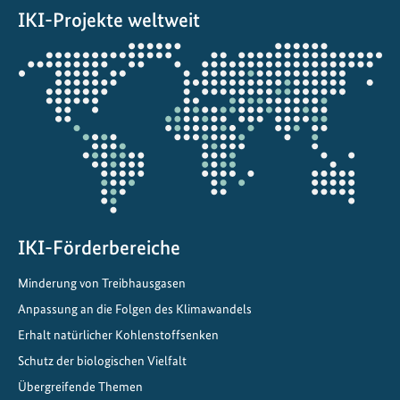
IKI-Projekte weltweit
u
n
Öffnet
f
die
t
Projektkarte
:
S
k
a
l
i
e
IKI-Förderbereiche
r
Minderung von Treibhausgasen
u
Anpassung an die Folgen des Klimawandels
n
g
Erhalt natürlicher Kohlenstoffsenken
v
Schutz der biologischen Vielfalt
o
Übergreifende Themen