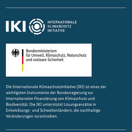
n
k
o
h
l
e
n
s
t
o
f
f
Die Internationale Klimaschutzinitiative (IKI) ist eines der
a
wichtigsten Instrumente der Bundesregierung zur
r
internationalen Finanzierung von Klimaschutz und
m
Biodiversität. Die IKI unterstützt Lösungsansätze in
Entwicklungs- und Schwellenländern, die nachhaltige
e
Veränderungen vorantreiben.
m
Z