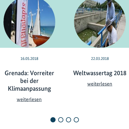
16.05.2018
22.03.2018
Grenada: Vorreiter
Weltwassertag 2018
bei der
W
weiterlesen
Klimaanpassung
e
l
G
weiterlesen
t
r
w
e
a
n
s
a