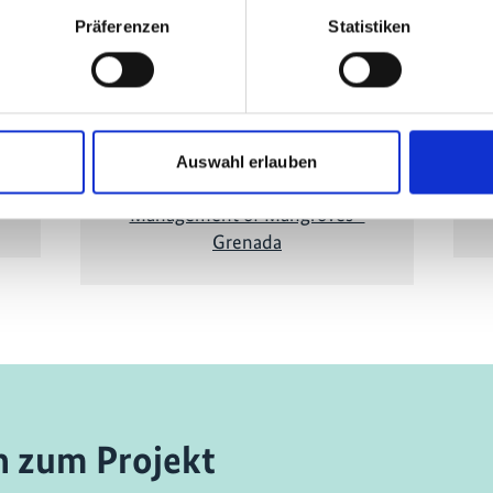
, um
abgelehnt wurden. Klicken Sie
hier
, um
abge
Präferenzen
Statistiken
das
die Cookies zu akzeptieren und das
d
Video anzuzeigen!
Auswahl erlauben
Restoration and Community Co-
Management of Mangroves -
Grenada
n zum Projekt