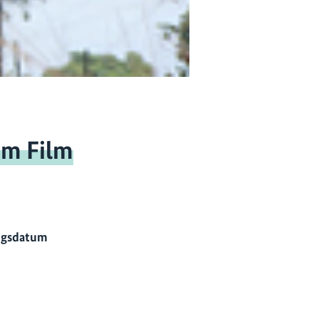
um Film
ngsdatum