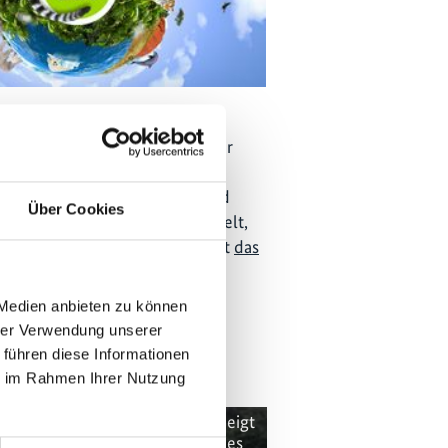
ationsreihe "Global Ideas"
Deutsche Welle Menschen in der
r vorbildliche Projekte zur
etzung von Biodiversitäts- und
Über Cookies
as Bundesministerium für Umwelt,
 Nukleare Sicherheit finanziert
das
nnerhalb der IKI
 Medien anbieten zu können
hrer Verwendung unserer
 führen diese Informationen
ie im Rahmen Ihrer Nutzung
se Inhalte können nicht angezeigt
erden, da die Marketing-Cookies