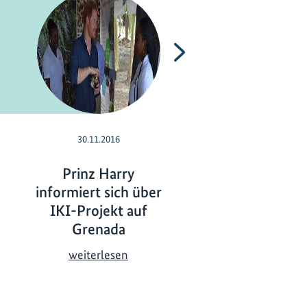
Nächste
30.11.2016
28.10.2016
Prinz Harry
Grenada im
informiert sich über
Klimawande
IKI-Projekt auf
G
weiterlesen
Grenada
r
e
P
weiterlesen
n
r
a
i
d
n