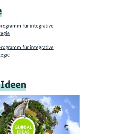
e
programm für integrative
tegie
programm für integrative
tegie
 Ideen