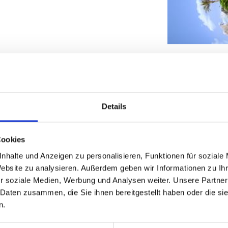
In der Dokument
informiert die 
ganzen Welt übe
praktischen Ums
Details
Klimaschutz. D
Naturschutz und
Medienprojekt
i
Cookies
nhalte und Anzeigen zu personalisieren, Funktionen für soziale
Website zu analysieren. Außerdem geben wir Informationen zu I
r soziale Medien, Werbung und Analysen weiter. Unsere Partner
kt
 Daten zusammen, die Sie ihnen bereitgestellt haben oder die s
n.
eigt
Diese Inhalte können nicht angezeigt
Die
es
werden, da die Marketing-Cookies
w