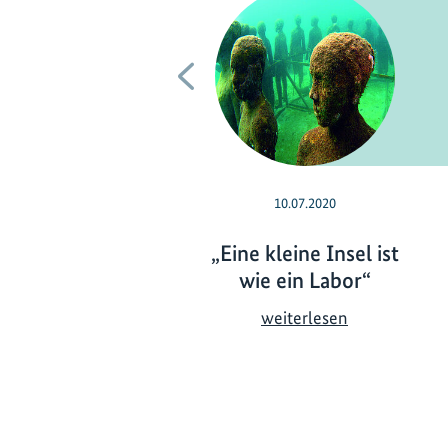
Vorherige
10.07.2020
„Eine kleine Insel ist
wie ein Labor“
„
weiterlesen
E
i
n
e
k