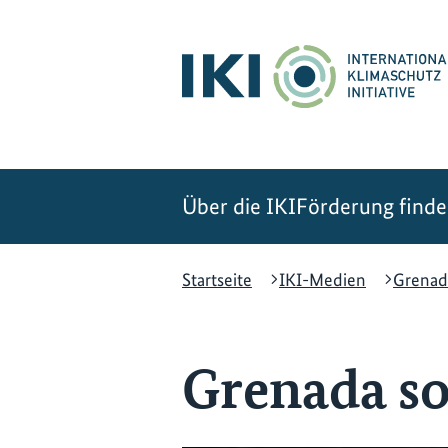
Zum
Zur
Zur
Hauptinhalt
Suche
Hauptnavigation
springen
springen
springen
Über die IKI
Förderung find
Startseite
IKI-Medien
Grenada
Grenada so