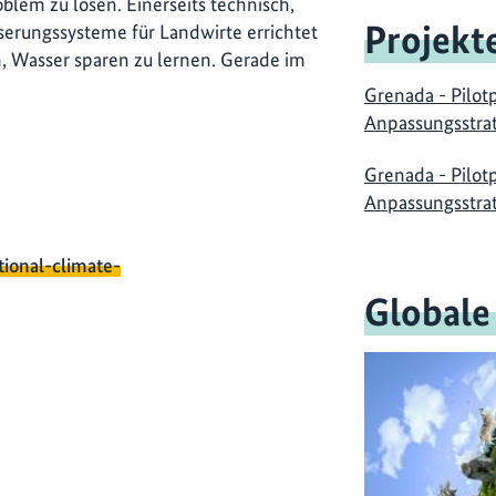
lem zu lösen. Einerseits technisch,
Projekt
erungssysteme für Landwirte errichtet
, Wasser sparen zu lernen. Gerade im
Grenada - Pilot
Anpassungsstra
Grenada - Pilot
Anpassungsstra
tional-climate-
Globale