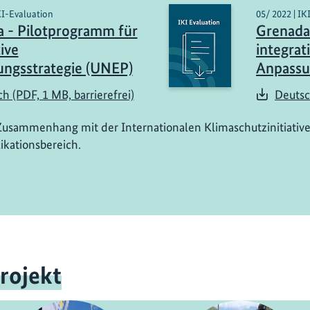
KI-Evaluation
05/ 2022 | IK
 - Pilotprogramm für
Grenada
ive
integrat
ngsstrategie (UNEP)
Anpassu
h (PDF, 1 MB, barrierefrei)
Deutsc
Zusammenhang mit der Internationalen Klimaschutzinitiative
ikationsbereich.
rojekt