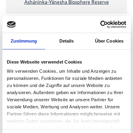
Asháninka-Yánesha Biosphere Reserve
Vorherige
N
Zustimmung
Details
Über Cookies
Diese Webseite verwendet Cookies
Publikationen zum Projekt
Wir verwenden Cookies, um Inhalte und Anzeigen zu
personalisieren, Funktionen für soziale Medien anbieten
zu können und die Zugriffe auf unsere Website zu
analysieren. Außerdem geben wir Informationen zu Ihrer
Verwendung unserer Website an unsere Partner für
soziale Medien, Werbung und Analysen weiter. Unsere
Partner führen diese Informationen möglicherweise mit
10/ 2025 | Bildungsmaterialien
weiteren Daten zusammen, die Sie ihnen bereitgestellt
Comic: "Sin polinizadores no hay vida"
haben oder die sie im Rahmen Ihrer Nutzung der Dienste