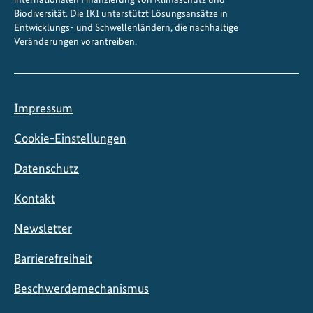
h
Biodiversität. Die IKI unterstützt Lösungsansätze in
a
Entwicklungs- und Schwellenländern, die nachhaltige
Veränderungen vorantreiben.
f
t
s
p
Impressum
o
l
Cookie-Einstellungen
i
t
Datenschutz
i
Kontakt
k
a
Newsletter
u
f
Barrierefreiheit
g
Beschwerdemechanismus
e
n