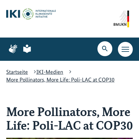
Zum
Zur
Zur
Hauptinhalt
Suche
Hauptnavigation
springen
springen
springen
Zur
Zur
Seite
Seite
Suche
Haupt
für
für
öffnen
Navig
Gebärdensprache
leichte
öffne
Sprache
Startseite
IKI-Medien
More Pollinators, More Life: Poli-LAC at COP30
More Pollinators, More
Life: Poli-LAC at COP30