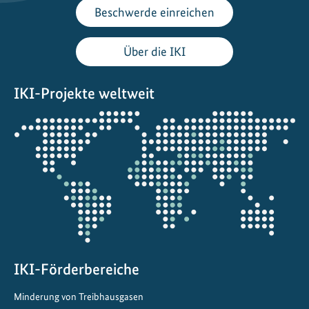
z
Beschwerde einreichen
i
n
Über die IKI
n
a
IKI-Projekte weltweit
t
i
Öffnet
o
die
n
Projektkarte
a
l
e
b
r
a
s
IKI-Förderbereiche
i
Minderung von Treibhausgasen
l