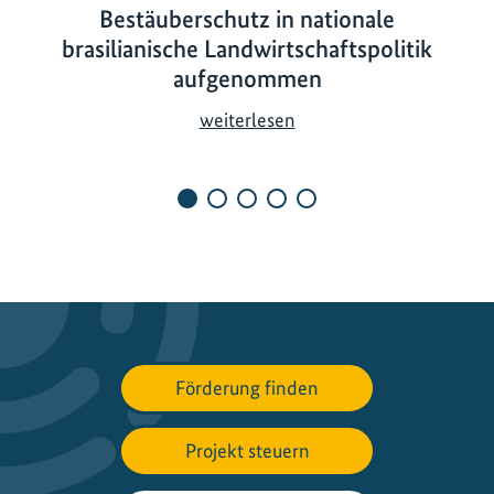
Bestäuberschutz in nationale
brasilianische Landwirtschaftspolitik
aufgenommen
B
weiterlesen
e
s
t
ä
u
b
e
r
s
Förderung finden
c
h
u
Projekt steuern
t