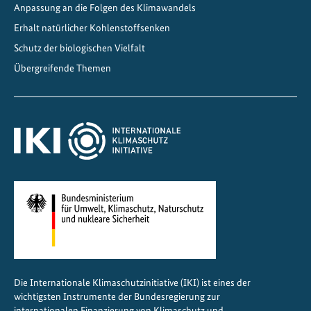
i
Anpassung an die Folgen des Klimawandels
a
Erhalt natürlicher Kohlenstoffsenken
n
Schutz der biologischen Vielfalt
i
Übergreifende Themen
s
c
h
e
L
a
n
d
w
i
r
t
Die Internationale Klimaschutzinitiative (IKI) ist eines der
s
wichtigsten Instrumente der Bundesregierung zur
c
internationalen Finanzierung von Klimaschutz und