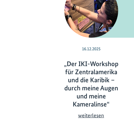
16.12.2025
„Der IKI-Workshop
für Zentralamerika
und die Karibik –
durch meine Augen
und meine
Kameralinse“
„
weiterlesen
D
e