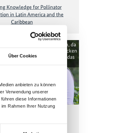
ng Knowledge for Pollinator
tion in Latin America and the
Caribbean
können nicht angezeigt werden, da
Cookies abgelehnt wurden. Klicken
Über Cookies
ie Cookies zu akzeptieren und das
Video anzuzeigen!
 Medien anbieten zu können
hrer Verwendung unserer
 führen diese Informationen
ie im Rahmen Ihrer Nutzung
ng Pollinators for Sustainable
Production in the Oxapampa-
a-Yánesha Biosphere Reserve