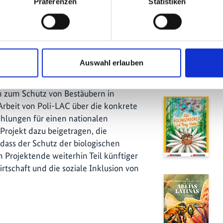
Präferenzen
Statistiken
che Praktiken, den Erhalt der
en zum Schutz von Bestäubern
teme integrieren. Dies ist nicht nur
rt aufzuzeigen, sondern auch, um die
Publika
beziehung des Bestäuberschutzes in
Auswahl erlauben
stärken.
Projekt
n zum Schutz von Bestäubern in
Arbeit von Poli-LAC über die konkrete
hlungen für einen nationalen
rojekt dazu beigetragen, die
dass der Schutz der biologischen
h Projektende weiterhin Teil künftiger
irtschaft und die soziale Inklusion von