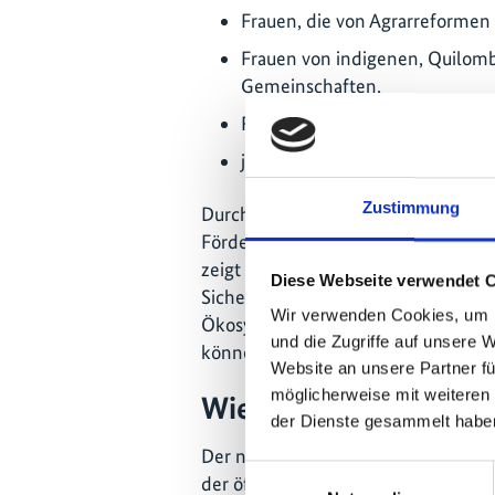
Frauen, die von Agrarreformen 
Frauen von indigenen, Quilomb
Gemeinschaften,
Frauen aus Städten und stadtn
junge Frauen aus ländlichen Reg
Zustimmung
Durch die Verknüpfung bestäuberfr
Förderung produktiver Hausgärten, 
zeigt die Ausschreibung, wie politi
Diese Webseite verwendet 
Sicherung des Lebensunterhalts, di
Wir verwenden Cookies, um I
Ökosystemleistungen und den Erhalt
und die Zugriffe auf unsere 
können.
Website an unsere Partner fü
möglicherweise mit weiteren
Wie geht es weiter?
der Dienste gesammelt habe
Der nächste Schritt für das Poli-LAC
Einwilligungsauswahl
der öffentlichen Ausschreibung zu f