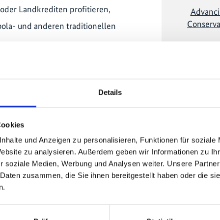
oder Landkrediten profitieren,
Advanci
Conserva
ola- und anderen traditionellen
ahen Gebieten,
ionen (15 bis 29 Jahre).
Diese Inhalte 
die Marketing-
Details
Sie
hier
, um d
eundlicher Lebensräume mit der
die von Frauen bewirtschaftet werden,
sche Maßnahmen gleichzeitig die
Cookies
e Nahrungsmittelproduktion,
nhalte und Anzeigen zu personalisieren, Funktionen für soziale
 der biologischen Vielfalt angehen
Website zu analysieren. Außerdem geben wir Informationen zu I
r soziale Medien, Werbung und Analysen weiter. Unsere Partner
 Daten zusammen, die Sie ihnen bereitgestellt haben oder die s
n.
Monitori
-Projekt besteht darin, die Sichtbarkeit
Coffee 
ördern und sicherzustellen, dass die
Ashánink