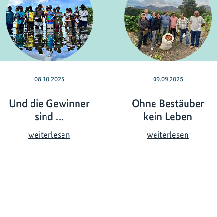
08.10.2025
09.09.2025
Und die Gewinner
Ohne Bestäuber
sind …
kein Leben
U
O
weiterlesen
weiterlesen
n
h
d
n
d
e
i
B
e
e
G
s