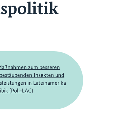
spolitik
 Maßnahmen zum besseren
 bestäubenden Insekten und
leistungen in Lateinamerika
ibik (Poli-LAC)