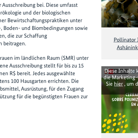
 Ausschreibung bei. Diese umfasst
arökologie und der biologischen
cher Bewirtschaftungspraktiken unter
a-, Boden- und Biombedingungen sowie
en, die zur Schaffung
Pollinator
 beitragen.
Ashánink
 Frauen im ländlichen Raum (SMR) unter
e Ausschreibung stellt für bis zu 15
Diese Inhalte 
ionen R$ bereit. Jedes ausgewählte
die Marketing-
tens 100 Hausgarten errichten. Die
Sie
hier
, um d
ebsmittel, Ausrüstung, für den Zugang
ützung für die begünstigten Frauen zur