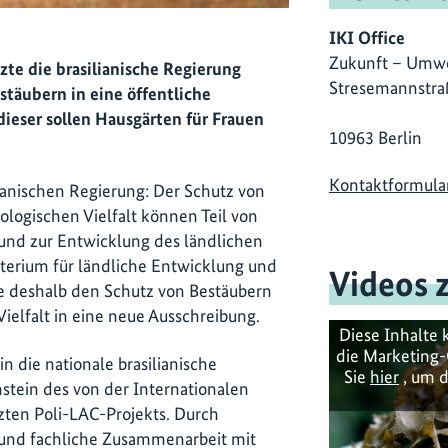
IKI Office
Zukunft – Umwe
zte die brasilianische Regierung
Stresemannstra
stäubern in eine öffentliche
dieser sollen Hausgärten für Frauen
10963 Berlin
Kontaktformula
ilianischen Regierung: Der Schutz von
ologischen Vielfalt können Teil von
und zur Entwicklung des ländlichen
sterium für ländliche Entwicklung und
Videos 
te deshalb den Schutz von Bestäubern
Vielfalt in eine neue Ausschreibung.
Diese Inhalte 
die Marketing-
 die nationale brasilianische
Sie
hier
, um d
nstein des von der Internationalen
tzten Poli-LAC-Projekts. Durch
g und fachliche Zusammenarbeit mit