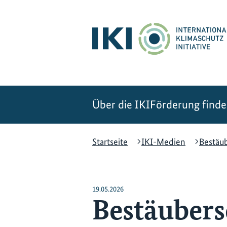
Zum
Zur
Zur
Hauptinhalt
Suche
Hauptnavigation
springen
springen
springen
Über die IKI
Förderung find
Startseite
IKI-Medien
Bestäub
19.05.2026
Bestäubers