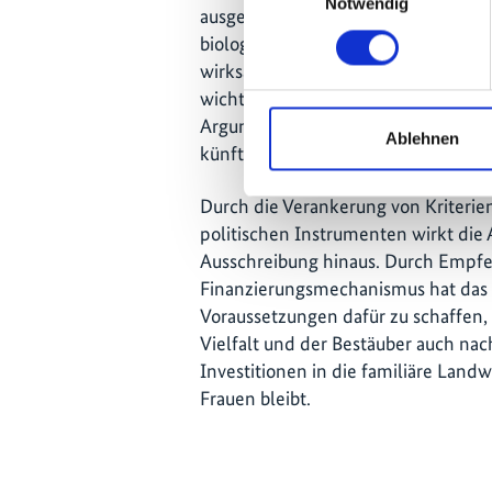
Notwendig
ausgewählten Projekte agroökologis
biologischen Vielfalt und Maßnahm
wirksam in produktive Hinterhof-Sys
wichtig, um die Auswirkungen vor O
Argumente für die langfristige Ein
Ablehnen
künftige politische Maßnahmen zu 
Durch die Verankerung von Kriterie
politischen Instrumenten wirkt die 
Ausschreibung hinaus. Durch Empfe
Finanzierungsmechanismus hat das P
Voraussetzungen dafür zu schaffen, 
Vielfalt und der Bestäuber auch nac
Investitionen in die familiäre Landw
Frauen bleibt.