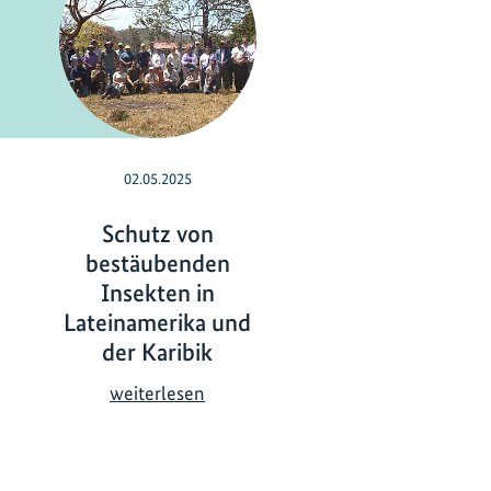
02.05.2025
Schutz von
bestäubenden
Insekten in
Lateinamerika und
der Karibik
S
weiterlesen
c
h
u