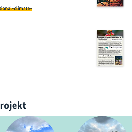
tional-climate-
rojekt