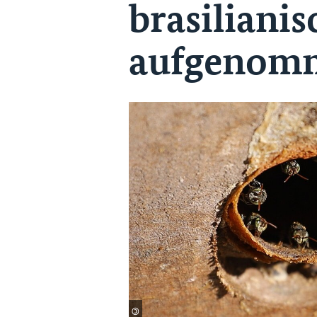
brasiliani
aufgenom
©