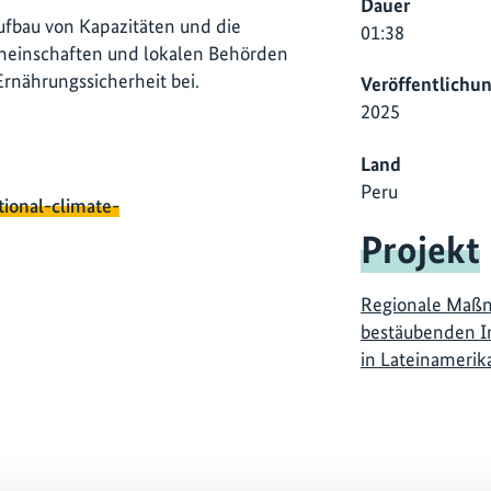
Dauer
ufbau von Kapazitäten und die
01:38
einschaften und lokalen Behörden
rnährungssicherheit bei.
Veröffentlichu
2025
Land
Peru
tional-climate-
Projekt
Regionale Maßn
bestäubenden I
in Lateinamerik