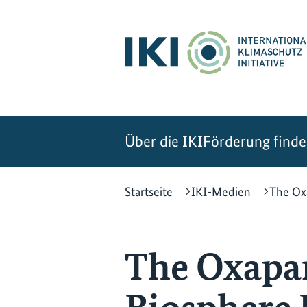
Zum
Zur
Zur
Hauptinhalt
Suche
Hauptnavigation
springen
springen
springen
Über die IKI
Förderung find
Startseite
IKI-Medien
The Ox
The Oxapa