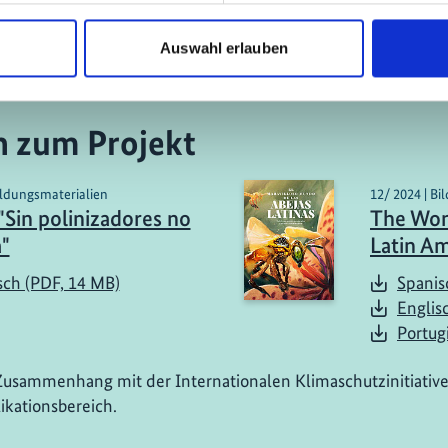
Auswahl erlauben
n zum Projekt
ildungsmaterialien
12/ 2024 | Bi
"Sin polinizadores no
The Won
a"
Latin A
sch (PDF, 14 MB)
Spanis
Englis
Portug
Zusammenhang mit der Internationalen Klimaschutzinitiative
ikationsbereich.