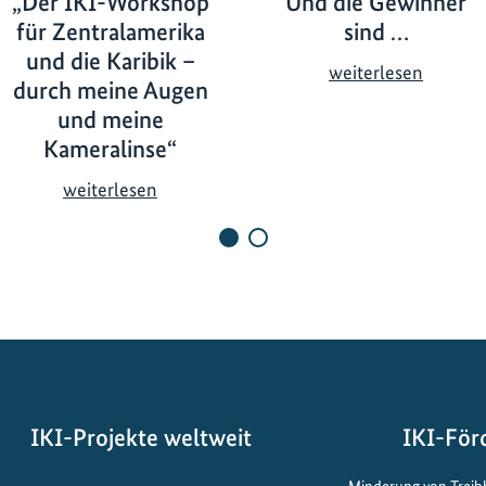
„Der IKI-Workshop
Und die Gewinner
für Zentralamerika
sind …
und die Karibik –
U
weiterlesen
durch meine Augen
n
und meine
d
Kameralinse“
d
i
„
weiterlesen
e
D
G
e
e
r
w
I
i
K
n
I
n
-
e
W
r
o
IKI-Projekte weltweit
IKI-För
s
r
Öffnet
i
Minderung von Trei