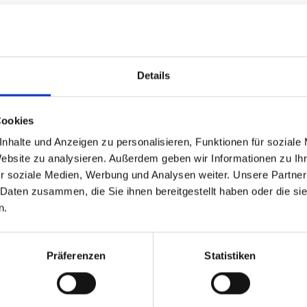
kt
eigt
Diese Inhalte können nicht angezeigt
Die
es
werden, da die Marketing-Cookies
w
Details
, um
abgelehnt wurden. Klicken Sie
hier
, um
abge
das
die Cookies zu akzeptieren und das
d
Video anzuzeigen!
Cookies
nhalte und Anzeigen zu personalisieren, Funktionen für soziale
Website zu analysieren. Außerdem geben wir Informationen zu I
r soziale Medien, Werbung und Analysen weiter. Unsere Partner
Advancing Knowledge for
 Daten zusammen, die Sie ihnen bereitgestellt haben oder die s
a
Pollinator Conservation in Latin
n.
America and the Caribbean
Präferenzen
Statistiken