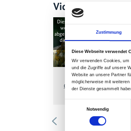
Videos zum Proje
Diese Inhalte können nicht angez
werden, da die Marketing-Cooki
Zustimmung
abgelehnt wurden. Klicken Sie
hier
die Cookies zu akzeptieren und 
Video anzuzeigen!
Diese Webseite verwendet 
Wir verwenden Cookies, um I
und die Zugriffe auf unsere 
Website an unsere Partner fü
Pollinator Insect Week in the
möglicherweise mit weiteren
Oxapampa-Asháninka-Yánesh
der Dienste gesammelt habe
Biosphere Reserve
Einwilligungsauswahl
Notwendig
Vorherige