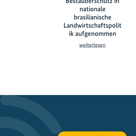
Bestäuberschutz in
nationale
brasilianische
Landwirtschaftspolit
ik aufgenommen
B
weiterlesen
e
s
t
ä
u
b
e
r
s
c
h
u