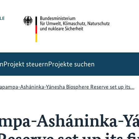
en
Projekt steuern
Projekte suchen
apampa-Asháninka-Yánesha Biosphere Reserve set up its…
mpa-Asháninka-Y