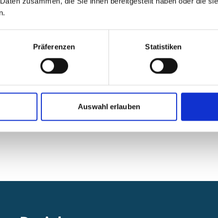
 Daten zusammen, die Sie ihnen bereitgestellt haben oder die s
s den Zielsektoren, wobei ein Viertel
n.
ierte.
 der lateinamerikanischen Community of
ima (CoP) statt, bei der ein
Präferenzen
Statistiken
ter Vertreter von IDB, PRI und IDDRI,
für die Dekarbonisierung
 An dem Webinar und dem Workshop
rschiedenen Ländern teil.
Auswahl erlauben