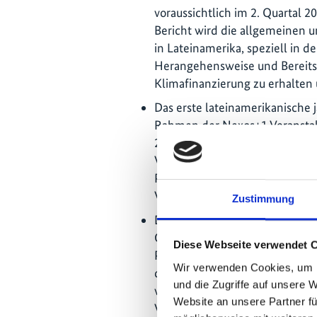
voraussichtlich im 2. Quartal 2
Bericht wird die allgemeinen 
in Lateinamerika, speziell in d
Herangehensweise und Bereitsc
Klimafinanzierung zu erhalten 
Das erste lateinamerikanische 
Rahmen der Nexos+1 Veranstalt
2021 statt. Insgesamt hatten s
Veranstaltung angemeldet, von
Privatunternehmen identifizier
Veranstaltung 86.555 Personen
Zustimmung
Die Latin American Community 
Climate (CoP) wurde während d
Diese Webseite verwendet 
Projekts ins Leben gerufen. Die
Wir verwenden Cookies, um I
dem konkrete und praktikable 
und die Zugriffe auf unsere 
werden, um die Finanzierung e
Website an unsere Partner fü
Volkswirtschaften in LA zu för