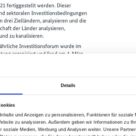
021 fertiggestellt werden. Dieser
und sektoralen Investitionsbedingungen
en drei Zielländern, analysieren und die
haft der Länder analysieren,
und zu kanalisieren.
jährliche Investitionsforum wurde im
ung organisiert und fand am 4. März
ich 304 Teilnehmende für die
 denen sich 38% als
ten. Über soziale Medien erreichte die
 aus 21 Ländern.
Details
of Practice on Investments and
es jährlichen Investitionsforums des
Cookies
 CoP soll ein regionaler Raum sein, in
nhalte und Anzeigen zu personalisieren, Funktionen für soziale
Lösungen entwickelt und gefördert
Website zu analysieren. Außerdem geben wir Informationen zu I
iner belastbaren Dekarbonisierung der
r soziale Medien, Werbung und Analysen weiter. Unsere Partner
dern. Der Start des CoP umfasste