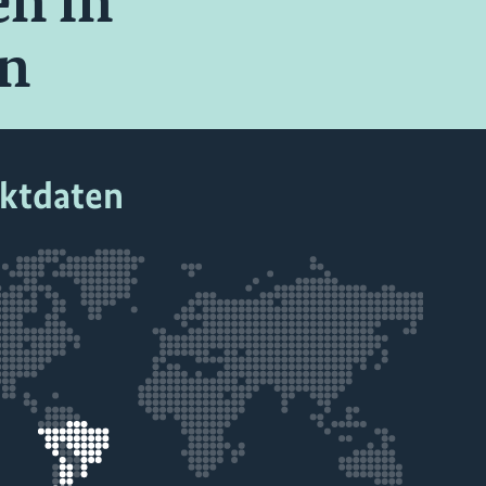
en in
rn
ektdaten