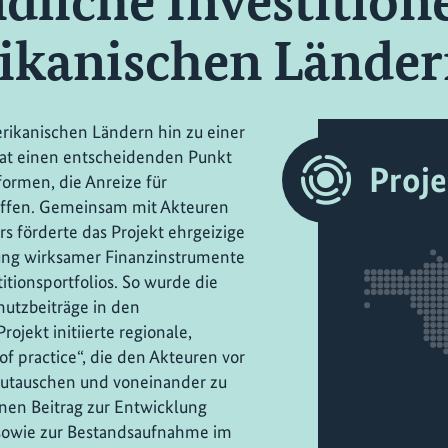
dliche Investition
ikanischen Lände
erikanischen Ländern hin zu einer
hat einen entscheidenden Punkt
Proj
formen, die Anreize für
haffen. Gemeinsam mit Akteuren
rs förderte das Projekt ehrgeizige
lung wirksamer Finanzinstrumente
itionsportfolios. So wurde die
utzbeiträge in den
ojekt initiierte regionale,
f practice“, die den Akteuren vor
zutauschen und voneinander zu
einen Beitrag zur Entwicklung
 sowie zur Bestandsaufnahme im