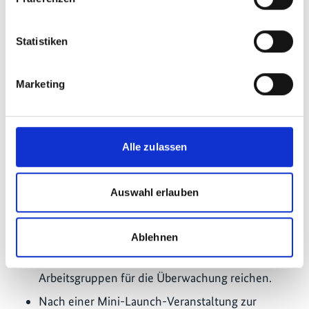
Regierungs- und technische Partner aus den drei
lateinamerikanischen Partnerländern des
Statistiken
Projekts. Auf dem Treffen stellten WRI, IUCN und
WWF die Strategie und die Ziele des FLR-Hubs
vor und diskutierten Möglichkeiten der
Marketing
Zusammenarbeit mit Mitgliedern des 20x20-
Netzwerks.
Die länderspezifischen Arbeitspläne für die sechs
Alle zulassen
Partnerländer wurden abgestimmt und finalisiert
und beinhalten eine Reihe von Aktivitäten, die
vom Stakeholder-Mapping und dem Entwurf von
Auswahl erlauben
Wiederherstellungsplänen, über Schulungen für
lokale und regionale Behörden in den Bereichen
Ablehnen
Management und Finanzierung, bis hin zur
Konsolidierung interinstitutioneller
Arbeitsgruppen für die Überwachung reichen.
Nach einer Mini-Launch-Veranstaltung zur