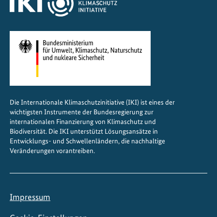
u
t
z
d
i
e
W
i
Die Internationale Klimaschutzinitiative (IKI) ist eines der
e
wichtigsten Instrumente der Bundesregierung zur
d
internationalen Finanzierung von Klimaschutz und
e
Biodiversität. Die IKI unterstützt Lösungsansätze in
Entwicklungs- und Schwellenländern, die nachhaltige
r
Veränderungen vorantreiben.
h
e
r
s
Impressum
t
e