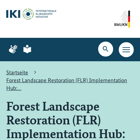
Zum
Zur
Zur
Hauptinhalt
Suche
Hauptnavigation
springen
springen
springen
Zur
Zur
Seite
Seite
Suche
Haupt
für
für
öffnen
Navig
Gebärdensprache
leichte
öffne
Sprache
Startseite
Forest Landscape Restoration (FLR) Implementation
Hub:…
Forest Landscape
Restoration (FLR)
Implementation Hub: