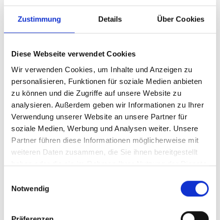
Monitoring fördern.
Zustimmung
Details
Über Cookies
WWF Kolumbien hat begonnen, im Rahmen des
Herencia Colombia Programms
Wiederherstellungsziele zu erarbeiten und diese
Diese Webseite verwendet Cookies
mit den nationalen Plänen abzustimmen, um das
Wir verwenden Cookies, um Inhalte und Anzeigen zu
natürliche Kapital des Landes zu schützen und
personalisieren, Funktionen für soziale Medien anbieten
dem Klimawandel zu begegnen.
zu können und die Zugriffe auf unsere Website zu
Das Projekt ist kooperiert eng mit der
analysieren. Außerdem geben wir Informationen zu Ihrer
Initiative 20x20, stimmt Aktivitäten mit der
Verwendung unserer Website an unsere Partner für
Initiative ab und mobilisiert das Partnernetzwerk
soziale Medien, Werbung und Analysen weiter. Unsere
zur Unterstützung der FLR-Hub Aktivitäten.-- Das
Partner führen diese Informationen möglicherweise mit
zweite Treffen des Lenkungsausschusses fand am
weiteren Daten zusammen, die Sie ihnen bereitgestellt
10. und 11. September 2025 in Berlin statt
haben oder die sie im Rahmen Ihrer Nutzung der Dienste
gesammelt haben.
Einwilligungsauswahl
Im April 2025 veranstaltete die Initiative 20x20 ihr
Notwendig
jährliches Partnertreffen in Puerto Varas, Chile.
Die Veranstaltung brachte über 150 Partner aus
der gesamten Region zusammen, darunter
Präferenzen