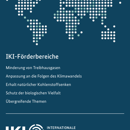
die
r
Projektkarte
u
m
:
F
ü
r
IKI-Förderbereiche
d
e
Minderung von Treibhausgasen
n
Anpassung an die Folgen des Klimawandels
K
Erhalt natürlicher Kohlenstoffsenken
l
i
Schutz der biologischen Vielfalt
m
Übergreifende Themen
a
s
c
h